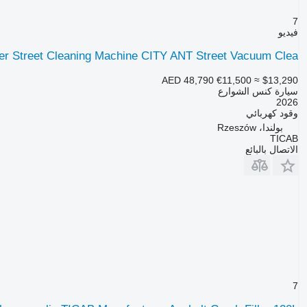
7
فيديو
r Street Cleaning Machine CITY ANT Street Vacuum Clea
AED 48,790
€11,500
≈ $13,290
سيارة كنس الشوارع
2026
وقود
كهربائي
بولندا، Rzeszów
TICAB
الاتصال بالبائع
7