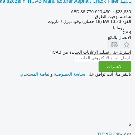
a szczelin TICAB Manufacturer Asphalt Crack Filler 120L
AED 86,770
€20,450
≈ $23,630
شاحنة تزفيت الطرق
القوة
13.23 kW (18 حصان)
وقود
ديزل / مازوت
رومانيا
TICAB
الاتصال بالبائع
اشترك حتى تصلك الإعلانات الجديدة من TICAB
الاشتراك
بالنقر هنا، أنت توافق على
سياسة الخصوصية
و
اتفاقية المستخدم
.
6
TICAB City Ant