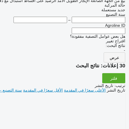
بيع
من الجهة الصانعة
الإيجار الطويل الأمد
الرصيد
على أقساط
استبدال مع دف
حالة المركبة
جديد
مستعملة
سنة التصنيع
–
Agroline ID
هل بعض عوامل التصفية مفقودة؟
اقتراح تغيير
نتائج البحث:
-
عرض
30 إعلانات:
نتائج البحث
فلتر
ترتيب
:
تاريخ النشر
تاريخ النشر
الأعلى سعرًا في المقدمة
الأقل سعرًا في المقدمة
سنة التصنيع -