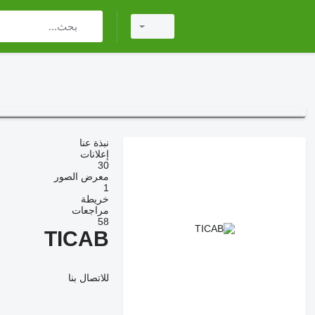
نبذة عنا
إعلانات
30
معرض الصور
1
خريطة
مراجعات
58
TICAB
للاتصال بنا