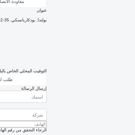
معاودة الاتص
عنوان
بولندا, بودكارباتسكي, 35-322, Rzeszów, str. Spichlerzowa 38 C
التوقيت المحلي الخاص بالبائع: 00:14 (T
طلب لق
إرسال الرسالة
الرجاء التحقق من رقم الهاتف