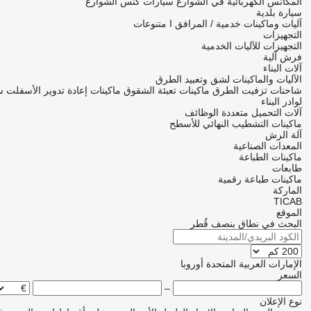
المكانس الكهربائية في الشوارع
سيارات كنس الشوارع
سيارة بلدية
آليات وماكينات خدمية / المرافق ا متنوعات
التجهيزات
التجهيزات للآليات الخدمية
فرش آلية
آلات البناء
الآليات والماكينات لشق وتعبيد الطرق
شاحنات تزفيت الطرق
ماكينات تعبئة الشقوق
ماكينات إعادة تدوير الأسفلت
س
لوادر البناء
آلات التحميل متعددة الوظائف
ماكينات التشطيب النهائي للأسطح
آلة الرش
المعدات الصناعية
ماكينات الطباعة
طابعات
ماكينات طباعة رقمية
الماركة
TICAB
الموقع
البحث في نطاق بنصف قُطر
الإمارات العربية المتحدة
أوروبا
السعر
–
نوع الإعلان