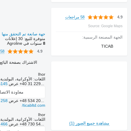
58 مراجعات
4.9
Source: Google Maps
جهة صانعة تم التحقق منها
الجهة المصنعة الرسمية:
متوفرة للبيع:
30 إعلانات
8
سنوات في Agroline
TICAB
58 مراجعات
4.9
الاشتراك بصفحة البائع
Ihor
اللغات:
الأوكرانية، البولندية
+40 31 229...
عرض
6145
معاودة الاتص
+48 534 20...
عرض
 258
ticabltd.com/
Ihor
اللغات:
الأوكرانية، البولندية
مشاهدة جميع الصور (1)
+48 730 54...
عرض
 466