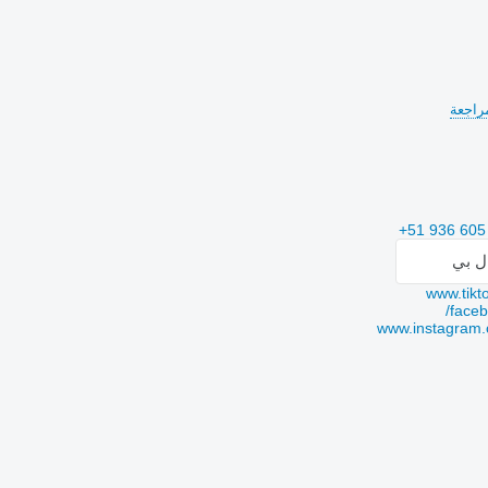
+51 936 605
ال بي
www.tikt
faceb
www.instagram.c