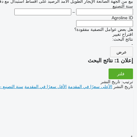
بيع
من الجهة الصانعة
الإيجار الطويل الأمد
الرصيد
على أقساط
استبدال مع دف
سنة التصنيع
–
Agroline ID
هل بعض عوامل التصفية مفقودة؟
اقتراح تغيير
نتائج البحث:
-
عرض
إعلان 1:
نتائج البحث
فلتر
ترتيب
:
تاريخ النشر
تاريخ النشر
الأعلى سعرًا في المقدمة
الأقل سعرًا في المقدمة
سنة التصنيع -