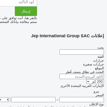
بالنقر هنا، أنت توافق على
س
ستتم معالجة بياناتك الشخ
إعلانات Jep International Group SAC
بحث
الفئة
جرارات
جرارات صغيرة
الموقع
البحث في نطاق بنصف قُطر
الإمارات العربية المتحدة
الأخرى
بيرو
السعر
–
نوع الإعلان