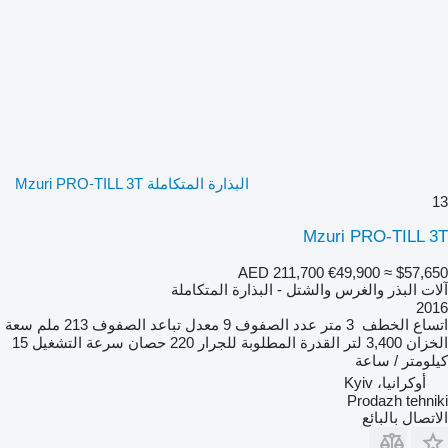
البذارة المتكاملة Mzuri PRO-TILL 3T
13
Mzuri PRO-TILL 3T
AED 211,700
€49,900
≈ $57,650
آلات البذر والغرس والشتل - البذارة المتكاملة
2016
اتساع الخطف
3 متر
عدد الصفوف
9
معدل تباعد الصفوف
213 ملم
سعة
الخزان
3,400 لتر
القدرة المطلوبة للجرار
220 حصان
سرعة التشغيل
15
كيلومتر / ساعة
أوكرانيا، Kyiv
Prodazh tehniki
الاتصال بالبائع