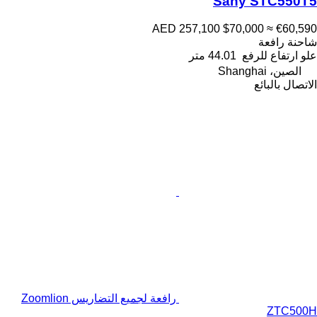
Sany STC550T5
AED 257,100
$70,000
≈ €60,590
شاحنة رافعة
علو ارتفاع للرفع
44.01 متر
الصين، Shanghai
الاتصال بالبائع
رافعة لجميع التضاريس Zoomlion
ZTC500H