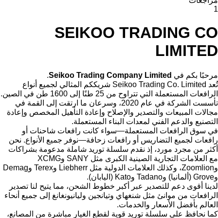
مراجعات
1
SEIKOO TRADING CO
LIMITED
مرحبًا بكم في
Seikoo Trading Company Limited
.
تُعد Seikoo Trading Co. Limited شريككم المثالي لجميع أنواع
الرافعات المستعملة التي تتراوح من 25 طنًا إلى 1600 طن في الصين.
تأسست الشركة في عام 2020، وسرعان ما ارتقت إلى القمة في
مجالات المبيعات والتصدير والإصلاح وإعادة التأهيل المخصص وإعادة
التصنيع والدعم الفني لمعدات البناء المستعملة.
في سوق الرافعات المستعملة—سواء كانت رافعات شاحنات أو
رافعات لجميع التضاريس أو رافعات زحافة—نوفر جميع الأنواع. نحن
أكثر من مجرد مورد، إذ نقدم سلسلة توريد شاملة مدعومة بشراكات
مع العلامات التجارية الصينية الكبرى مثل SANY وXCMG
وZoomlion، وكذلك العلامات الدولية مثل Liebherr وTerex وDemag
وGrove (ألمانيا) وTadano وKato (اليابان).
لدينا أقوى دعم للتصدير عبر أكبر خطوط الشحن، مما يتيح لنا تصدير
الرافعات من موانئ مثل شنغهاي وتيانجين وليانيونغانغ إلى جميع أنحاء
العالم بأفضل الأسعار والخدمات.
كما نحافظ على سلسلة توريد قوية لقطع الغيار مباشرة من المصانع،