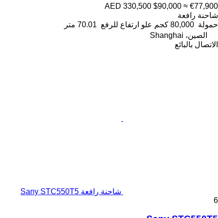
AED 330,500
$90,000
≈ €77,900
شاحنة رافعة
حمولة
80,000 كجم
علو ارتفاع للرفع
70.01 متر
الصين، Shanghai
الاتصال بالبائع
شاحنة رافعة Sany STC550T5
6