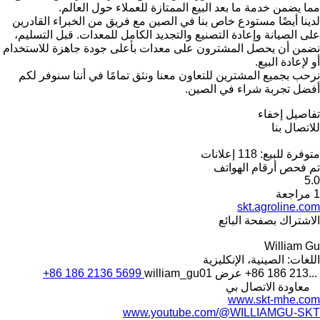
مما يضمن خدمة ما بعد البيع الممتازة للعملاء حول العالم.
لدينا أيضًا مستودع خاص بنا في الصين مع فريق من الخبراء القادرين
على الصيانة وإعادة التصنيع والتجديد الكامل للمعدات. قبل التسليم،
نضمن أن يحصل المشترون على معدات بأعلى جودة جاهزة للاستخدام
أو لإعادة البيع.
نرحب بجميع المشترين للتعاون معنا ونثق تمامًا في أننا سنوفر لكم
أفضل تجربة شراء في الصين.
تفاصيل
إخفاء
للاتصال بنا
متوفرة للبيع:
118 إعلانات
تم فحص أرقام الهواتف
5.0
1 مراجعة
skt.agroline.com
الاشتراك بصفحة البائع
William Gu
اللغات:
الصينية، الإنكليزية
+86 186 213...
عرض
william_gu01
+86 186 2136 5699
معاودة الاتصال بي
www.skt-mhe.com
www.youtube.com/@WILLIAMGU-SKT