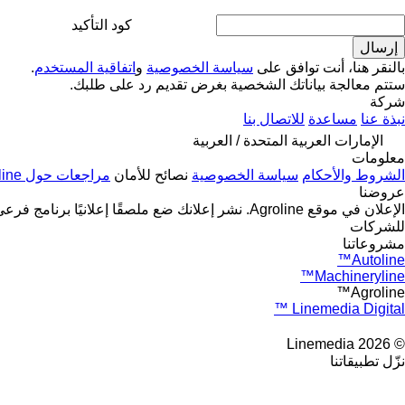
كود التأكيد
بالنقر هنا، أنت توافق على
سياسة الخصوصية
و
اتفاقية المستخدم
.
ستتم معالجة بياناتك الشخصية بغرض تقديم رد على طلبك.
شركة
نبذة عنا
مساعدة
للاتصال بنا
الإمارات العربية المتحدة / العربية
معلومات
الشروط والأحكام
سياسة الخصوصية
نصائح للأمان
مراجعات حول Agroline
عروضنا
الإعلان في موقع Agroline.
نشر إعلانك
ضع ملصقًا إعلانيًا
برنامج فرعي
للشركات
مشروعاتنا
Autoline™
Machineryline™
Agroline™
Linemedia Digital ™
© 2026 Linemedia
نزّل تطبيقاتنا