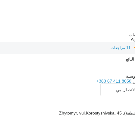
11 مراجعات
بائع
وسية
+380 67 411 8050
لاتصال بي
Zhytomyr, vul.Ko