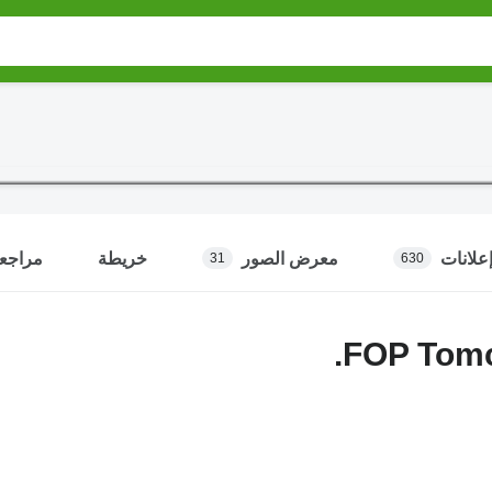
علانات
معرض الصور
خريطة
مراجع
31
630
FOP Tomc