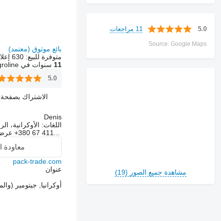
11 مراجعات
5.0
Source: Google Maps
بائع موثوق (معتمد)
متوفرة للبيع:
630 إعلانات
11
سنوات في Agroline
5.0
الاشتراك بصفحة ال
Denis
اللغات:
الأوكرانية، الر
+380 67 411...
عرض
معاودة ا
pack-trade.com
عنوان
مشاهدة جميع الصور (19)
أوكرانيا, جيتومير (والمنطقة), rostyshivska, 45