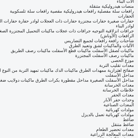
آلات البناء
منصات هيدروليكية متنقلة
رافعات سلة مفصلية
رافعات هيدروليكية مقصية
رافعات سلة تلسكوبية
الحفارات
حفارات صغيرة
حفارات مجنزرة
حفارات ذات العجلات
لوادر حفارة
حفارات ال
لوادر البناء
جرافات انزلاقية التوجيه
جرافات ذات عجلات
ماكينات التحميل المجنزرة الصغ
الرافعات (الأوناش)
شاحنات رافعة
رافعات لجميع التضاريس
الآليات والماكينات لشق وتعبيد الطرق
ماكينات لصقل الأسفلت
ماكينات قطع الأسفلت
ماكينات رصف الطريق
ماكينات رصف الأسفلت المجنزرة
موزع الحصى
معدات تقليب التربة
صفائح اهتزازية
ممهدات الطرق
ماكينات الدك
ماكينات تمهيد التربة من النوع
مداحل الأسفلت
مداحل الأسفلت الصغيرة
مداحل مقطورة
بكرات الطرق
ماكينات دولايب ضغط
معدات الخرسانة
خلاطات الخرسانة
معدات الحفر
وحدات حفر الآبار
المعدات الصناعية
مولدات كهربائية
مولدات كهربائية تعمل بالديزل
ضاغط
ضاغط متنقل
معدات تحضير الطعام
معدات المعالجة الزراعية