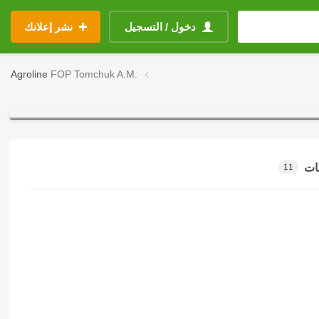
دخول / التسجيل
نشر إعلانك
Agroline
FOP Tomchuk A.M.
ات
11