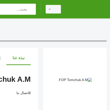
نبذة عنا
إ
huk A.M.
للاتصال بنا