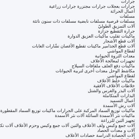
جرارات
جرارات بعجلات
جرارات مجنزرة
جرارات زراعية
أعمال الحراثة
مسلفات
مسلفات قرصية
مسلفات نابضية
مسلفات ذات سنون ناتئة
آلات التمزيق الطوليّ
جرارة التقطيع جزازة
ماكينات تقليب
ماكينات العزيق الدوارة
آلات قطع الأشجار
آلات قطع الجذامير
ماكينات تقطيع الأغصان
نشّارات الغابات
لقطاع المواشي
معدات الثروة الحيوانية
تجهيزات لمعالجة الأعلاف
ماكينات دفع العلف
ملفافات السيلاج
مكاشط الوحل
معدات أخرى لتربية الحيوانات
لقطاع المواشي
ماكينات خلط الأعلاف
خلاطات الأعلاف الأفقية
آلات البذر والغرس والشتل
البذارات المتكاملة
أعمال التسميد
آلات رش الأسمدة
ماكينات توزيع السماد المركبة على الجرارات
ماكينات توزيع السماد المقطورة
ماكينات نثر الأسمدة السائلة
آلات نثر الأسمدة
تجهيز التبن للزراعة
آلات جمع وكبس ولف الأعلاف والتبن
آلات جمع وكبس وحزم الأعلاف
آلات تك
آلات و معدات الحصاد
آلات الحصادة الدراسة
حصادات الأعلاف