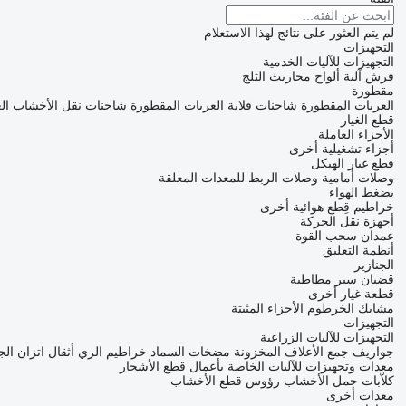
لم يتم العثور على نتائج لهذا الاستعلام
التجهيزات
التجهيزات للآليات الخدمية
فرش آلية
ألواح محاريث الثلج
مقطورة
العربات المقطورة شاحنات قلابة
العربات المقطورة شاحنات نقل الأخشاب
ال
قطع الغيار
الأجزاء العاملة
أجزاء تشغيلية أخرى
قطع غيار الهيكل
وصلات أمامية
وصلات الربط للمعدات المعلقة
بضغط الهواء
خراطيم
قِطع هوائية أخرى
أجهزة نقل الحركة
عمدان سحب القوة
أنظمة التعليق
الجنازير
قضبان سير مطاطية
قطعة غيار أخرى
مشابك الخرطوم
الأجزاء المثبتة
التجهيزات
التجهيزات للآليات الزراعية
جواريف جمع الأعلاف المخزونة
مضخات السماد
خراطيم الري
أثقال اتزان ال
معدات وتجهيزات للآليات الخاصة بأعمال قطع الأشجار
كلاّبات حمل الأخشاب
رؤوس قطع الأخشاب
معدات أخرى