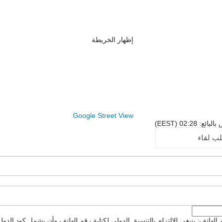
إظهار الخريطة
Google Street View
02:2 (EEST)
ب لقاء
لهاتف: ينبغي الالتزام بالتنسيق الدولي لكتابة رقم الهاتف وأن يشمل كود الدولة