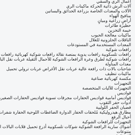
أعمال الري والسقي
آلات الرش ذاتية الحركة
ماكينات الري
الآلات والمعدات الخاصة بزراعة الحدائق والبساتين
منافيخ الهواء
أراضٍ زراعية ومبانٍ
حظيرة طائرات
خيمة التخزين
ماكينات معالجة الحبوب
الناقلات الحلزونية للغلال
المعدات المستخدمة في المستودعات
رافعات شوكية
رافعات تلسكوبية
رافعات يدوية بمنصة نقالة
رافعات شوكية كهربائية
رافعات ش
رافعات شوكية لطرق وعرة
الرافعات الشوكية للأحمال الثقيلة
عربات نقل البا
معدات المناولة
شاحنات بالات ذات رافعة عالية
عربات نقل الأغراض
عربات ترولي تحميل
ماكينات تنظيف
مكنسة كهربائية صناعية
التجهيزات
التجهيزات للآليات المتخصصة
قواديس
قواديس أمامية
قواديس الحفارات
مجرفات تسوية
قواديس الحفارات الصغيرة
أدوات حفر الثقوب
قضبان الحفر اللولبية
مطارق هيدروليكية
مُلحقات الحفار الدوارة
الضاغطات اللوحية الحفارة
شفرات 
أحبال الرفع
التجهيزات للرافعات الشوكية
أشواك سارية الرافعة الشوكية
شوكات تلسكوبية
أذرع تحميل
قلابات البالات 
متنوعات