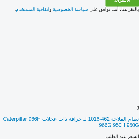
الاشتراك
بالنقر هنا، أنت توافق على
سياسة الخصوصية
و
اتفاقية المستخدم
.
3
نظام الملاحة 462-1016 لـ جرافة ذات عجلات Caterpillar 966H
966G 950H 950G
السعر عند الطلب