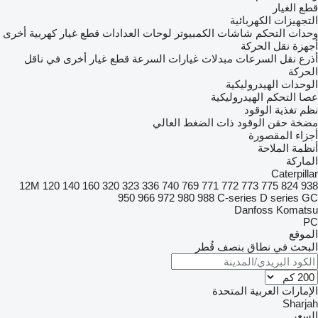
قطع الغيار
التجهيزات الكهربائية
وحدات التحكم
شاشات الكمبيوتر
لوحات العدادات
قطع غيار كهربية أخرى
أجهزة نقل الحركة
أذرع نقل السرعات
مبدلات غيارات السرعة
قطع غيار أخرى في ناقل
الحركة
الوحدات الهيدروليكية
عصا التحكم الهيدروليكية
نظم تغذية الوقود
مضخة حقن الوقود ذات الضغط العالي
أجزاء المقصورة
أنظمة الملاحة
الماركة
Caterpillar
12M
120
140
160
320
323
336
740
769
771
772
773
775
824
938
950
966
972
980
988
C-series
D series
GC
Danfoss
Komatsu
PC
الموقع
البحث في نطاق بنصف قُطر
الإمارات العربية المتحدة
Sharjah
السعر