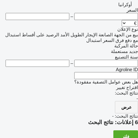
أوكرانيا
السعر
–
نوع الإعلان
بيع
من الجهة الصانعة
الإيجار الطويل الأمد
الرصيد
على أقساط
استبدال
مع دفع فرق السعر
استبدال
حالة المركبة
جديد
مستعملة
سنة التصنيع
–
Agroline ID
هل بعض عوامل التصفية مفقودة؟
اقتراح تغيير
نتائج البحث:
-
عرض
نتائج البحث:
-
6 إعلانات:
نتائج البحث
فلتر