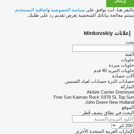
بالنقر هنا، أنت توافق على
سياسة الخصوصية
و
اتفاقية المستخدم
.
ستتم معالجة بياناتك الشخصية بغرض تقديم رد على طلبك.
إعلانات Minkovskiy
بحث
الفئة
حاويات
حاويات مبردة
حاويات التبريد 40 قدم
آلات حصادة
حصادات الذرة
حصادات لعباد الشمس
الماركة
Aktürk
Carrier
Dominoni
Free Sun
Kaiman
Rock
S978
SL
Top Sun
John Deere
New Holland
الموقع
البحث في نطاق بنصف قُطر
الإمارات العربية المتحدة
الأخرى