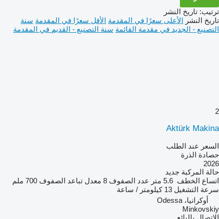
ترتيب
:
تاريخ النشر
تاريخ النشر
الأعلى سعرًا في المقدمة
الأقل سعرًا في المقدمة
سنة
التصنيع - الجديد في مقدمة القائمة
سنة التصنيع - القديم في المقدمة
2
Aktürk Makina
السعر عند الطلب
حصادة الذرة
2026
حالة المركبة
جديد
اتساع الخطف
5.6 متر
عدد الصفوف
8
معدل تباعد الصفوف
700 ملم
سرعة التشغيل
13 كيلومتر / ساعة
أوكرانيا، Odessa
Minkovskiy
الاتصال بالبائع