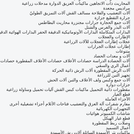
المحاريث ذات الاتجاهين
ماكينات العزيق الدوارة
مدحلات زراعية
مراديس مجعدة
آلات التعشيب والفلاحة
مسالف القش
آلات التمزيق الطوليّ
جرارة التقطيع جزازة
آلات جمع الحجارة
جرارات مجنزرة
محاريث البطاطس
آلات البذر والغرس والشتل
البذارات المتكاملة
البذارات الأوتوماتيكية الدقيقة الحفر
البذارات الهوائية الدق
الإطارات والعجلات
عجلات
إطارات العجلات للآلات الزراعية
إطارات عجلات الجرارات
متنوعات
آلات و معدات الحصاد
آلات الحصادة الدراسة
حصادات الأعلاف
حصادات الأعلاف المقطورة
حصادات 
أعمال الري والسقي
آلات الرش المقطورة
آلات الرش ذاتية الحركة
تجهيز التبن للزراعة
آلات جمع وكبس ولف الأعلاف والتبن
آلات الحش
جزازات دوارة
مقطورات ذاتية التحميل
ماكينات كبس القش
آليات تحميل ومناولة زراعية
قطع الغيار
الأجزاء العاملة
مفارم
شفرات آلة العزق والتعشيب
فتاحات الأتلام
أجزاء تشغيلية أخرى
التجهيزات الكهربائية
شاشات الكمبيوتر
هوائيات
قطع غيار الهيكل
وصلات ربط المقطورة
أعمال التسميد
ماكينات نثر الأسمدة السائلة
آلات رش الأسمدة