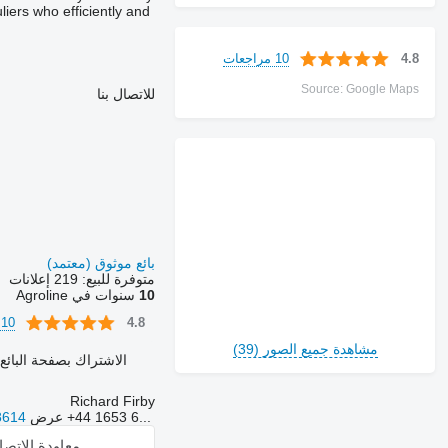
liers who efficiently and
10 مراجعات
4.8
Source: Google Maps
للاتصال بنا
بائع موثوق (معتمد)
متوفرة للبيع:
219 إعلانات
10
سنوات في Agroline
10 مراجعات
4.8
مشاهدة جميع الصور (39)
الاشتراك بصفحة البائع
Richard Firby
+44 1653 6...
عرض
8614
معاودة الاتص