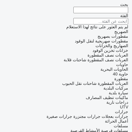
بحث
الفئة
لم يتم العثور على نتائج لهذا الاستعلام
الصهريج
مقطورات بصهريج
مقطورات صهريجية لنقل الوقود
الصهاريج والخزانات
خزانات تخزين الوقود
العربات نصف المقطورة
العربات نصف المقطورة شاحنات قلابة
حاويات
الحاويات البحرية
حاوية 40
مقطورة
العربات المقطورة شاحنات نقل الحبوب
مركبات البلدية
سيارة بلدية
ماكينات تنظيف المصارف
دراجات نارية
UTV
جرارات
جرارات بعجلات
جرارات مجنزرة
جرارات صغيرة
أعمال الحراثة
مسلفات
مسلفات قرصية
الأمشاط القرصية