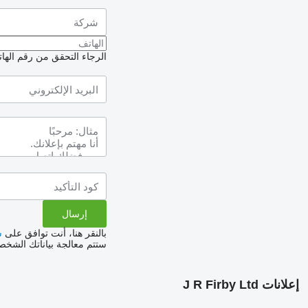
الرجاء التحقق من رقم الهاتف
بالنقر هنا، أنت توافق على
س
ستتم معالجة بياناتك الشخ
إعلانات J R Firby Ltd