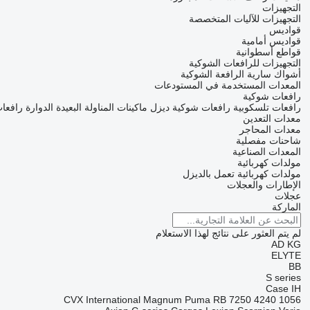
التجهيزات
التجهيزات للآليات المتخصصة
قواديس
قواديس أمامية
قواطع أسطوانية
التجهيزات للرافعات الشوكية
أشواك سارية الرافعة الشوكية
المعدات المستخدمة في المستودعات
رافعات شوكية
رافعات تلسكوبية
رافعات شوكية ديزل
ماكينات المناولة البعيدة الدوارة
رافعات
معدات التعدين
معدات المحاجر
شاحنات مفصلية
المعدات الصناعية
مولدات كهربائية
مولدات كهربائية تعمل بالديزل
الإطارات والعجلات
عجلات
الماركة
لم يتم العثور على نتائج لهذا الاستعلام
AD
KG
ELYTE
BB
S series
Case IH
CVX
International
Magnum
Puma
RB
7250
4240
1056