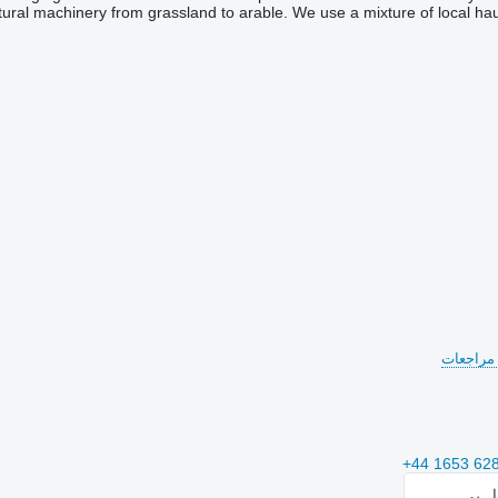
ultural machinery from grassland to arable. We use a mixture of local hau
+44 1653 62
ال بي