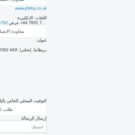
www.jrfirby.co.uk
اللغات:
الإنكليزية
+44 7831 7...
عرض
6752
معاودة الاتص
عنوان
بريطانيا, إنجلترا, SLINGSBY, CARR HOUSE FARM - GREEN DYKE LANE - SLINGSBY - YORK - NORTH YORKSHIRE - ENGLAND - YO62 4AX
التوقيت المحلي الخاص بالبائع: 13:23 (
طلب لق
إرسال الرسالة