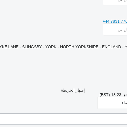
+44 7831 77
ال بي
إظهار الخريطة
BST)
اء