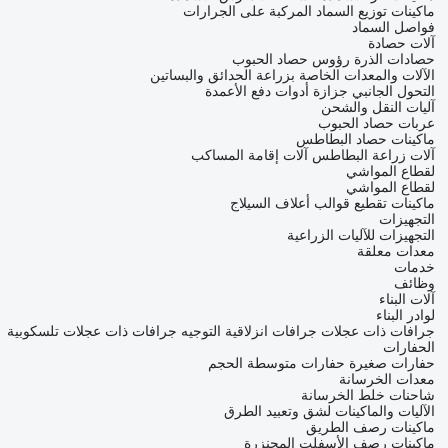
ماكينات توزيع السماد المركبة على الجرارات
فواصل السماد
آلات حصادة
حصادات الذرة
رؤوس حصاد الحبوب
الآلات والمعدات الخاصة بزراعة الحدائق والبساتين
التحول الجانبي جزازة
أدوات دفع الأعمدة
آليات النقل والشحن
عربات حصاد الحبوب
ماكينات حصاد البطاطس
آلات زراعة البطاطس
آلات إقامة المساكب
لقطاع المواشي
لقطاع المواشي
ماكينات تقطيع قوالب أعلاف السيلاج
التجهيزات
التجهيزات للآليات الزراعية
معدات معلقة
خدمات
وظائف
آلات البناء
لوادر البناء
جرافات ذات عجلات
جرافات انزلاقية التوجيه
جرافات ذات عجلات تلسكوبية
الحفارات
حفارات صغيرة
حفارات متوسطة الحجم
معدات الخرسانة
شاحنات خلط الخرسانة
الآليات والماكينات لشق وتعبيد الطرق
ماكينات رصف الطريق
ماكينات رصف الأسفلت المجنزرة