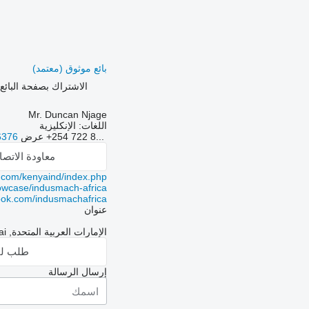
بائع موثوق (معتمد)
الاشتراك بصفحة البائع
Mr. Duncan Njage
اللغات:
الإنكليزية
+254 722 8...
عرض
6376
معاودة الاتص
.com/kenyaind/index.php
owcase/indusmach-africa
ook.com/indusmachafrica
عنوان
الإمارات العربية المتحدة, 19th Floor, Monarch Office Tower, P.O. Box 333840, Sheikh Zayed Road, Dubai
طلب لق
إرسال الرسالة