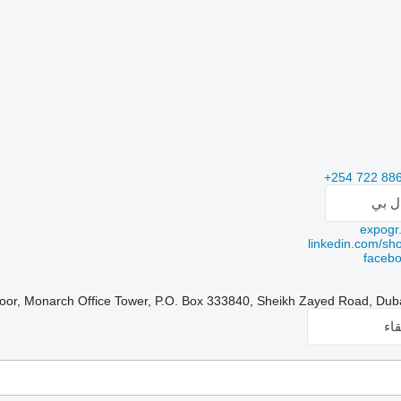
+254 722 88
ال بي
expogr
linkedin.com/sh
faceb
اء