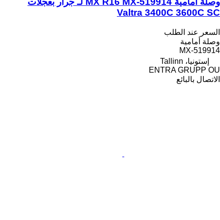
وصلة أمامية MX R16 MX-519914 لـ جرار بعجلات
Valtra 3400C 3600C SC
السعر عند الطلب
وصلة أمامية
MX-519914
إستونيا، Tallinn
ENTRA GRUPP OU
الاتصال بالبائع