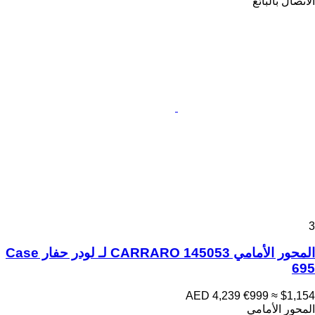
الاتصال بالبائع
3
المحور الأمامي CARRARO 145053 لـ لودر حفار Case
695
AED 4,239
€999
≈ $1,154
المحور الأمامي