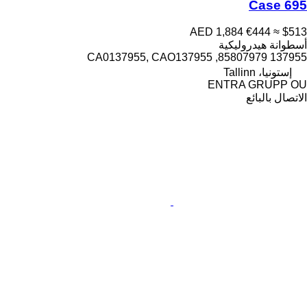
Case 695
AED 1,884
€444
≈ $513
أسطوانة هيدروليكية
137955 85807979, CA0137955, CAO137955
إستونيا، Tallinn
ENTRA GRUPP OU
الاتصال بالبائع