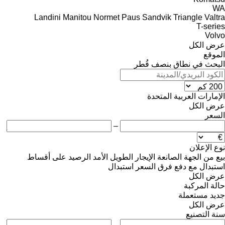
WA
Landini
Manitou
Normet
Paus
Sandvik
Triangle
Valtra
T-series
Volvo
عرض الكل
الموقع
البحث في نطاق بنصف قُطر
الإمارات العربية المتحدة
عرض الكل
السعر
–
نوع الإعلان
بيع
من الجهة الصانعة
الإيجار الطويل الأمد
الرصيد
على أقساط
استبدال مع دفع فرق السعر
استبدال
عرض الكل
حالة المركبة
جديد
مستعملة
عرض الكل
سنة التصنيع
–