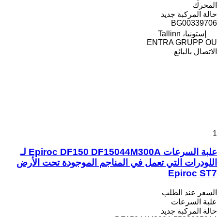
المحرك
حالة المركبة
جديد
BG00339706
إستونيا، Tallinn
ENTRA GRUPP OU
الاتصال بالبائع
1
علبة السرعات Epiroc DF150 DF15044M300A لـ
اللودرات التي تعمل في المناجم الموجودة تحت الأرض
Epiroc ST7
السعر عند الطلب
علبة السرعات
حالة المركبة
جديد