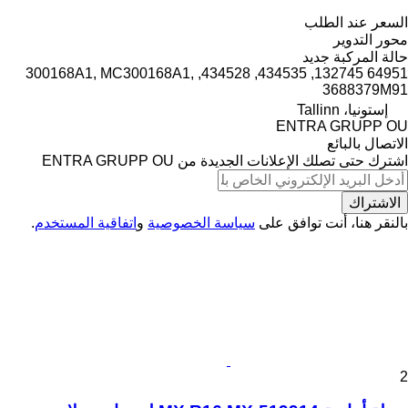
السعر عند الطلب
محور التدوير
حالة المركبة
جديد
64951 132745, 434535, 434528, 300168A1, MC300168A1,
3688379M91
إستونيا، Tallinn
ENTRA GRUPP OU
الاتصال بالبائع
اشترك حتى تصلك الإعلانات الجديدة من ENTRA GRUPP OU
الاشتراك
بالنقر هنا، أنت توافق على
سياسة الخصوصية
و
اتفاقية المستخدم
.
2