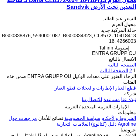
محول العزم Dana CL8572-204 10418413 لـ شاحنة
التعدين تحت الأرض Sandvik
السعر عند الطلب
محول العزم
حالة المركبة
جديد
10418413 BG00338876, 5590001087, BG00334323, CL8572-
16, 4266003
إستونيا، Tallinn
ENTRA GRUPP OU
الاتصال بالبائع
الصفحة التالية
1
2
الصفحة التالية
الرجاء العثور على معدات الوكيل ENTRA GRUPP OU ضمن هذه
الفئات
قطع الغيار
الإطارات والعجلات
قطع الغيار
شركة
نبذة عنا
مساعدة
للاتصال بنا
الإمارات العربية المتحدة / العربية
معلومات
الشروط والأحكام
سياسة الخصوصية
نصائح للأمان
مراجعات حول
Agroline
دليل (كتالوج) العلامات التجارية
عروضنا
الإعلان في موقع Agroline.
نشر إعلانك
ضع ملصقًا إعلانيًا
برنامج