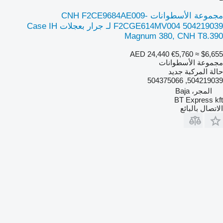
مجموعة الأسطوانات CNH F2CE9684AE009-
F2CGE614MV004 504219039 لـ جرار بعجلات Case IH
Magnum 380, CNH T8.390
AED 24,440
€5,760
≈ $6,655
مجموعة الأسطوانات
حالة المركبة
جديد
504219039, 504375066
المجر، Baja
BT Express kft
الاتصال بالبائع