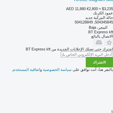
AED 11,880
€2,800
≈ $3,235
عمود الكرنك
حالة المركبة
جديد
504345845, 504128849
المجر، Baja
BT Express kft
الاتصال بالبائع
اشترك حتى تصلك الإعلانات الجديدة من BT Express kft
الاشتراك
بالنقر هنا، أنت توافق على
سياسة الخصوصية
و
اتفاقية المستخدم
.
1