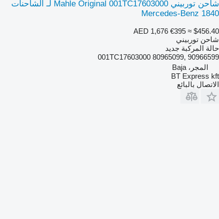
شاحن توربيني Mahle Original 001TC17603000 لـ الشاحنات
Mercedes-Benz 1840
AED 1,676
€395
≈ $456.40
شاحن توربيني
حالة المركبة
جديد
001TC17603000 80965099, 90966599
المجر، Baja
BT Express kft
الاتصال بالبائع