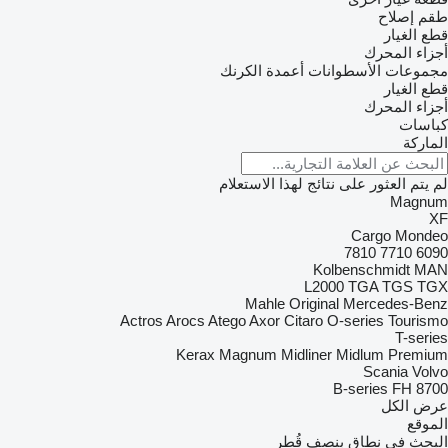
طقم إصلاح
قطع الغيار
أجزاء المحرك
مجموعات الأسطوانات
أعمدة الكرنك
قطع الغيار
أجزاء المحرك
كباسات
الماركة
لم يتم العثور على نتائج لهذا الاستعلام
Magnum
XF
Cargo
Mondeo
7810
7710
6090
Kolbenschmidt
MAN
L2000
TGA
TGS
TGX
Mahle Original
Mercedes-Benz
Actros
Arocs
Atego
Axor
Citaro
O-series
Tourismo
T-series
Kerax
Magnum
Midliner
Midlum
Premium
Scania
Volvo
B-series
FH
8700
عرض الكل
الموقع
البحث في نطاق بنصف قُطر