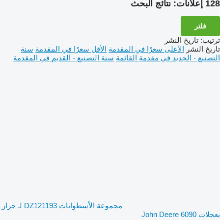
128 إعلانات:
نتائج البحث
فلتر
ترتيب
:
تاريخ النشر
تاريخ النشر
الأعلى سعرًا في المقدمة
الأقل سعرًا في المقدمة
سنة
التصنيع - الجديد في مقدمة القائمة
سنة التصنيع - القديم في المقدمة
مجموعة الأسطوانات DZ121193 لـ جرار
بعجلات John Deere 6090