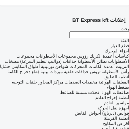
إعلانات BT Express kft
بحث
الفئة
قطع الغيار
أجزاء المحرك
كباسات
أعمدة الكرنك
رؤوس مجموعات الأسطوانات
مجموعات
الأسطوانات
بطائن الأسطوانة
حذافات (دواليب تنظيم السرعة)
مضخات
التزييت
أعمدة الكامات
المحركات
شواحن توربينية
أطواق المكابس
حشايا
رأس الأسطوانة
تروس حدافات حلقية
مبردات بينية
قِطع دحراج الكامة
أنظمة التعليق
المعلقات الهوائية
مخمدات الصدمات
مراكز المحاور
حلقات التوجيه
بضغط الهواء
ضاغطات الهواء
عجلات مسننة للضاغط
أنظمة إخراج العادم
مواسير العادم
أجهزة نقل الحركة
قوابض (دبرياج)
أحواض القابض
أنظمة الفرملة
أقراص المكابح
قطعة غيار أخرى