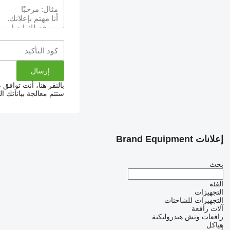
بالنقر هنا، أنت توافق
ستتم معالجة بياناتك 
إعلانات Brand Equipment
بحث
الفئة
التجهيزات
التجهيزات للشاحنات
آلات رافعة
رافعات ونش هيدروليكية
هياكل