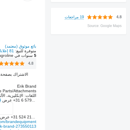
19 مراجعات
4.8
Source: Google Maps
بائع موثوق (معتمد)
متوفرة للبيع:
81 إعلانات
5
سنوات في Agroline
4.8
الاشتراك بصفحة ال
Erik Brand
e Parts/Attachments
اللغات:
الإنكليزية، الأل
+31 6 579...
عرض
4
+31 524 21...
عرض
om/brandequipment
erik-brand-273550113