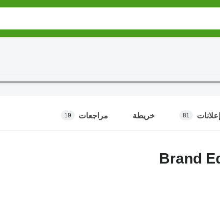
علانات
خريطة
مراجعات
19
81
Brand E