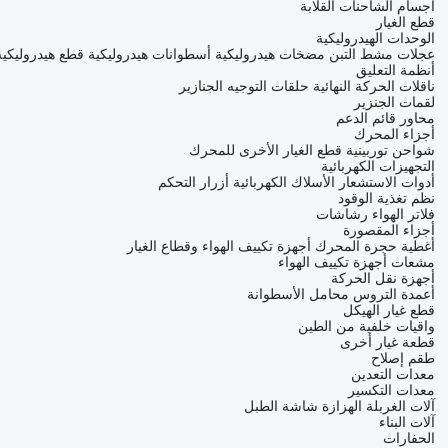
أجسام الشاحنات القلابة
قطع الغيار
الوحدات الهيدروليكية
عجلات مشط التبن
مضخات هيدروليكية
أسطوانات هيدروليكية
قطع هيدروليكي
أنظمة التعليق
ناقلات الحركة النهائية
حلقات التوجيه
الجنازير
لقمات الجنزير
محاور
قائم الدعم
أجزاء المحرك
شواحن توربينية
قطع الغيار الأخرى للمحرك
التجهيزات الكهربائية
أدوات الاستشعار
الأسلاك الكهربائية
أزرار التحكم
نظم تغذية الوقود
فلاتر الهواء
رشاشات
أجزاء المقصورة
أغطية حجرة المحرك
أجهزة تكييف الهواء وقطاع الغيار
مشعات أجهزة تكييف الهواء
أجهزة نقل الحركة
أعمدة التروس
محامل الأسطوانة
قطع غيار الهيكل
واقيات خلفية من الطين
قطعة غيار أخرى
طقم إصلاح
معدات التعدين
معدات التكسير
آلات الغربلة الهزازة
شاشة الطبل
آلات البناء
الحفارات