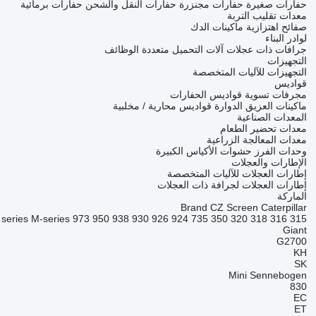
حفارات صغيرة
حفارات مجنزرة
حفارات النقل والشحن
حفارات برمائية
معدات تقليب التربة
صفائح اهتزازية
ماكينات الدك
لوادر البناء
جرافات ذات عجلات
آلات التحميل متعددة الوظائف
التجهيزات
التجهيزات للآليات المتخصصة
قواديس
مجرفات تسوية
قواديس الحفارات
ماكينات العزيق الدوارة
قواديس محارية / مخلبية
المعدات الصناعية
معدات تحضير الطعام
معدات المعالجة الزراعية
وحدات الفرز
حشوات الأكياس الكبيرة
الإطارات والعجلات
إطارات العجلات للآليات المتخصصة
إطارات العجلات لجرافة ذات العجلات
الماركة
Brand
CZ Screen
Caterpillar
 series
M-series
973
950
938
930
926
924
735
350
320
318
316
315
Giant
G2700
KH
SK
Mini
Sennebogen
830
EC
ET