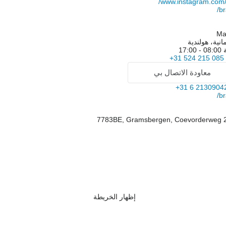
www.instagram.com/
br
Ma
مانية، هولندية
ة
08:00 - 17:00
+31 524 215 085
معاودة الاتصال بي
+31 6 2130904
br
إظهار الخريطة