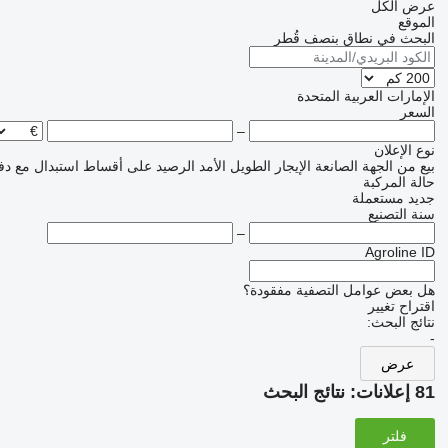
عرض الكل
الموقع
البحث في نطاق بنصف قُطر
الإمارات العربية المتحدة
السعر
–
نوع الإعلان
بيع
من الجهة الصانعة
الإيجار الطويل الأمد
الرصيد
على أقساط
استبدال مع دف
حالة المركبة
جديد
مستعملة
سنة التصنيع
–
Agroline ID
هل بعض عوامل التصفية مفقودة؟
اقتراح تغيير
نتائج البحث:
-
عرض
81 إعلانات:
نتائج البحث
فلتر