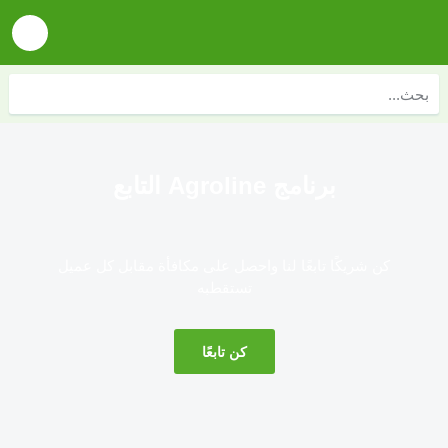
برنامج Agroline التابع
كن شريكًا تابعًا لنا واحصل على مكافأة مقابل كل عميل
تستقطبه
كن تابعًا