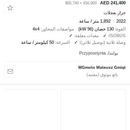
AED 241,400
≈ $65,740
€56,900
جرار بعجلات
2022
1,892 متر / ساعة
القوة
130 حصان (96 kW)
مواصفات المحاور
4x4
ISOBUS
✓
معدات معلقة
✓
وصلة ثلاثية (توصيل ثلاثي)
✓
السرعة
50 كيلومتر / ساعة
بولندا، Przyprostynia
MGmoto Mateusz Gmiąt