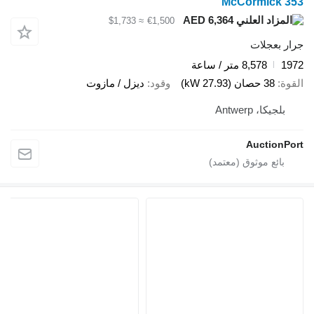
McCormick 353
AED 6,364
≈ $1,733
€1,500
جرار بعجلات
1972
8,578 متر / ساعة
القوة
38 حصان (27.93 kW)
وقود
ديزل / مازوت
بلجيكا، Antwerp
AuctionPort