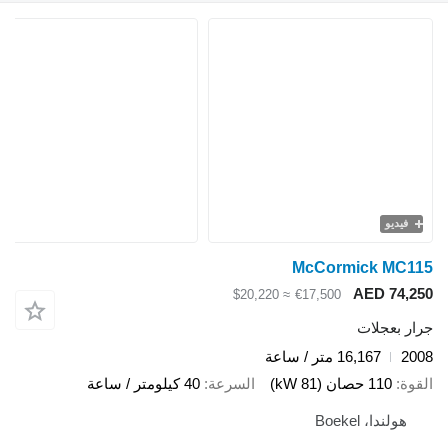
فيديو
McCormick MC115
AED 74,250
≈ $20,220
€17,500
جرار بعجلات
2008
16,167 متر / ساعة
القوة
110 حصان (81 kW)
السرعة
40 كيلومتر / ساعة
هولندا، Boekel