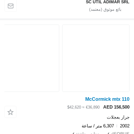
SC UTIL ADIMAR SRL
McCormick mtx 110
AED 156,500
≈ $42,620
€36,890
جرار بعجلات
2002
6,307 متر / ساعة
ISOBUS
✓
معدات معلقة
✓