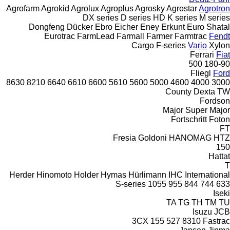
Agrofarm
Agrokid
Agrolux
Agroplus
Agrosky
Agrostar
Agrotron
DX series
D series
HD
K series
M series
Dongfeng
Dücker
Ebro
Eicher
Eney
Erkunt
Euro Shatal
Eurotrac
FarmLead
Farmall
Farmer
Farmtrac
Fendt
Cargo
F-series
Vario
Xylon
Ferrari
Fiat
500
180-90
Fliegl
Ford
8630
8210
6640
6610
6600
5610
5600
5000
4600
4000
3000
County
Dexta
TW
Fordson
Major
Super Major
Fortschritt
Foton
FT
Fresia
Goldoni
HANOMAG
HTZ
150
Hattat
T
Herder
Hinomoto
Holder
Hymas
Hürlimann
IHC
International
S-series
1055
955
844
744
633
Iseki
TA
TG
TH
TM
TU
Isuzu
JCB
3CX
155
527
8310
Fastrac