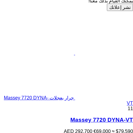
يمكنك القيام بذلك معنا!
نشر إعلانك
جرار بعجلات Massey 7720 DYNA-
VT
11
Massey 7720 DYNA-VT
AED 292,700
€69,000
≈ $79,590