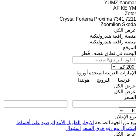
YUMZ
Yanmar
AF
KE
YM
Zetor
Crystal
Forterra
Proxima
7341
7211
Zoomlion
Škoda
عرض الكل
منصة رافعة هيدروليكية
منصة رافعة هيدروليكية
الموقع
البحث في نطاق بنصف قُطر
الإمارات العربية المتحدة
أوروبا
فرنسا
النرويج
هولندا
عرض الكل
عرض الكل
السعر
–
نوع الإعلان
بيع
من الجهة الصانعة
الإيجار الطويل الأمد
الرصيد
على أقساط
استبدال مع دفع فرق السعر
استبدال
عرض الكل