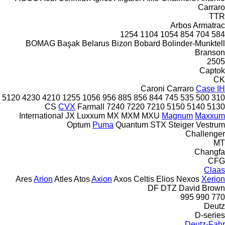
Carraro
TTR
Arbos
Armatrac
1254
1104
1054
854
704
584
BOMAG
Başak
Belarus
Bizon
Bobard
Bolinder-Munktell
Branson
2505
Captok
CK
Caroni
Carraro
Case IH
5120
4230
4210
1255
1056
956
885
856
844
745
535
500
310
CS
CVX
Farmall
7240
7220
7210
5150
5140
5130
International
JX
Luxxum
MX
MXM
MXU
Magnum
Maxxum
Optum
Puma
Quantum
STX
Steiger
Vestrum
Challenger
MT
Changfa
CFG
Claas
Ares
Arion
Atles
Atos
Axion
Axos
Celtis
Elios
Nexos
Xerion
DF
DTZ
David Brown
995
990
770
Deutz
D-series
Deutz-Fahr