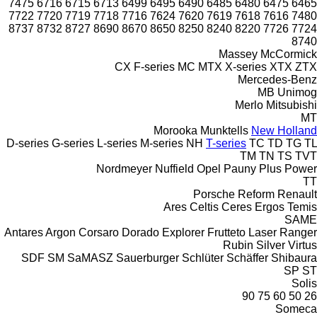
7475
6716
6715
6713
6499
6495
6490
6485
6480
6475
6465
7722
7720
7719
7718
7716
7624
7620
7619
7618
7616
7480
8737
8732
8727
8690
8670
8650
8250
8240
8220
7726
7724
8740
Massey
McCormick
CX
F-series
MC
MTX
X-series
XTX
ZTX
Mercedes-Benz
MB
Unimog
Merlo
Mitsubishi
MT
Morooka
Munktells
New Holland
D-series
G-series
L-series
M-series
NH
T-series
TC
TD
TG
TL
TM
TN
TS
TVT
Nordmeyer
Nuffield
Opel
Pauny
Plus Power
TT
Porsche
Reform
Renault
Ares
Celtis
Ceres
Ergos
Temis
SAME
Antares
Argon
Corsaro
Dorado
Explorer
Frutteto
Laser
Ranger
Rubin
Silver
Virtus
SDF
SM
SaMASZ
Sauerburger
Schlüter
Schäffer
Shibaura
SP
ST
Solis
90
75
60
50
26
Someca