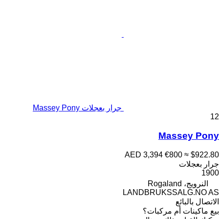
جرار بعجلات Massey Pony
12
Massey Pony
AED 3,394
€800
≈ $922.80
جرار بعجلات
1900
النرويج، Rogaland
LANDBRUKSSALG.NO AS
الاتصال بالبائع
بيع ماكينات أم مركبات؟