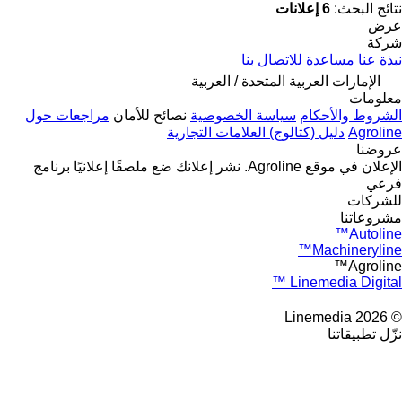
نتائج البحث:
6 إعلانات
عرض
شركة
نبذة عنا
مساعدة
للاتصال بنا
الإمارات العربية المتحدة / العربية
معلومات
الشروط والأحكام
سياسة الخصوصية
نصائح للأمان
مراجعات حول
Agroline
دليل (كتالوج) العلامات التجارية
عروضنا
الإعلان في موقع Agroline.
نشر إعلانك
ضع ملصقًا إعلانيًا
برنامج
فرعي
للشركات
مشروعاتنا
Autoline™
Machineryline™
Agroline™
Linemedia Digital ™
© 2026 Linemedia
نزّل تطبيقاتنا