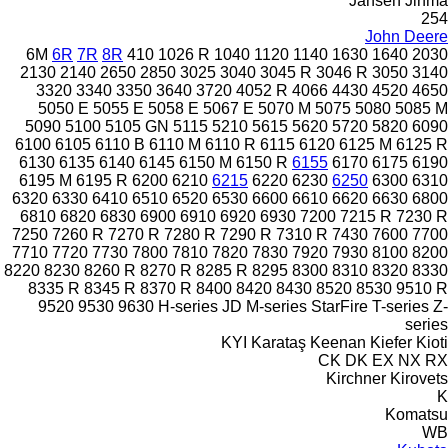
Jansen
Jinma
254
John Deere
6M
6R
7R
8R
410
1026 R
1040
1120
1140
1630
1640
2030
2130
2140
2650
2850
3025
3040
3045 R
3046 R
3050
3140
3320
3340
3350
3640
3720
4052 R
4066
4430
4520
4650
5050 E
5055 E
5058 E
5067 E
5070 M
5075
5080
5085 M
5090
5100
5105 GN
5115
5210
5615
5620
5720
5820
6090
6100
6105
6110 B
6110 M
6110 R
6115
6120
6125 M
6125 R
6130
6135
6140
6145
6150 M
6150 R
6155
6170
6175
6190
6195 M
6195 R
6200
6210
6215
6220
6230
6250
6300
6310
6320
6330
6410
6510
6520
6530
6600
6610
6620
6630
6800
6810
6820
6830
6900
6910
6920
6930
7200
7215 R
7230 R
7250
7260 R
7270 R
7280 R
7290 R
7310 R
7430
7600
7700
7710
7720
7730
7800
7810
7820
7830
7920
7930
8100
8200
8220
8230
8260 R
8270 R
8285 R
8295
8300
8310
8320
8330
8335 R
8345 R
8370 R
8400
8420
8430
8520
8530
9510 R
9520
9530
9630
H-series
JD
M-series
StarFire
T-series
Z-
series
KYI
Karataş
Keenan
Kiefer
Kioti
CK
DK
EX
NX
RX
Kirchner
Kirovets
K
Komatsu
WB