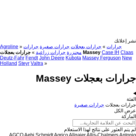
نشر إعلانك
جرارات
»
جرارات بعجلات
جرارات صغيرة
جرارات
»
Agroline
Claas
Case IH
جرارات بعجلات Massey
مجنزرة
جرارات زراعية
»
Deutz-Fahr
Fendt
John Deere
Kubota
Massey Ferguson
New
Holland
Steyr
Valtra
»
جرارات بعجلات Massey
الفئة
جرارات بعجلات
جرارات صغيرة
عرض الكل
الماركة
لم يتم العثور على نتائج لهذا الاستعلام
AGCO
Aebi Schmidt
Agrico
Allgaier
Allis-Chalmers
Antonio