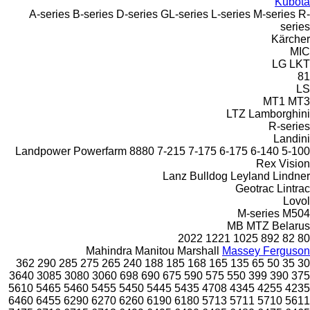
Kubota
A-series
B-series
D-series
GL-series
L-series
M-series
R-
series
Kärcher
MIC
LG
LKT
81
LS
MT1
MT3
LTZ
Lamborghini
R-series
Landini
Landpower
Powerfarm
8880
7-215
7-175
6-175
6-140
5-100
Rex
Vision
Lanz Bulldog
Leyland
Lindner
Geotrac
Lintrac
Lovol
M-series
M504
MB
MTZ Belarus
2022
1221
1025
892
82
80
Mahindra
Manitou
Marshall
Massey Ferguson
362
290
285
275
265
240
188
185
168
165
135
65
50
35
30
3640
3085
3080
3060
698
690
675
590
575
550
399
390
375
5610
5465
5460
5455
5450
5445
5435
4708
4345
4255
4235
6460
6455
6290
6270
6260
6190
6180
5713
5711
5710
5611