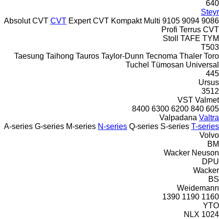
640
Steyr
Absolut CVT
CVT
Expert CVT
Kompakt
Multi
9105
9094
9086
Profi
Terrus CVT
Stoll
TAFE
TYM
T503
Taesung
Taihong
Tauros
Taylor-Dunn
Tecnoma
Thaler
Toro
Tuchel
Tümosan
Universal
445
Ursus
3512
VST
Valmet
8400
6300
6200
840
605
Valpadana
Valtra
A-series
G-series
M-series
N-series
Q-series
S-series
T-series
Volvo
BM
Wacker Neuson
DPU
Wacker
BS
Weidemann
1390
1190
1160
YTO
NLX 1024