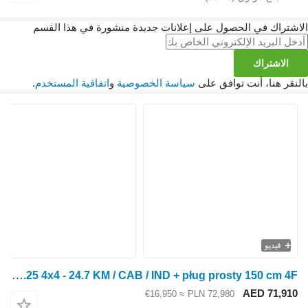
الاشتراك في الحصول على إعلانات جديدة منشورة في هذا القسم
الاشتراك
بالنقر هنا، أنت توافق على
سياسة الخصوصية
و
اتفاقية المستخدم
.
فيديو
LS Tractor MT1.25 4x4 - 24.7 KM / CAB / IND + pług prosty 150 cm 4F
AED 71,910
≈ €16,950
PLN 72,980