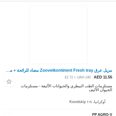
مزيل عرق Zoovetkontinent Fresh tray مضاد للرائحة + مزيل عرق مجفف
AED 11.
≈ €2.72
UAH 140
تلزمات الطب البيطري والحيوانات الأليفة - مستلزمات
حيوان الأليف
أوكرانيا، Kovelskiy r-n
PP AGRO