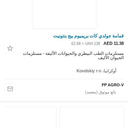
امة جولدي كات بريميوم بيج بنتونيت
AED 11.
≈ €2.68
UAH 138
تلزمات الطب البيطري والحيوانات الأليفة - مستلزمات
حيوان الأليف
أوكرانيا، Kovelskiy r-n
PP AGRO