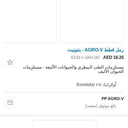
قطط AGRO-V - بنتونيت
AED 16.
≈ €3.83
UAH 197
تلزمات الطب البيطري والحيوانات الأليفة - مستلزمات
حيوان الأليف
أوكرانيا، Kovelskiy r-n
PP AGRO