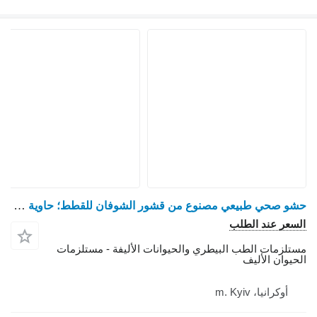
حشو صحي طبيعي مصنوع من قشور الشوفان للقطط؛ حاوية 3 كجم / 5 كجم / 1000.00 كجم
سعر عند الطلب
تلزمات الطب البيطري والحيوانات الأليفة - مستلزمات
حيوان الأليف
أوكرانيا، m. Kyiv