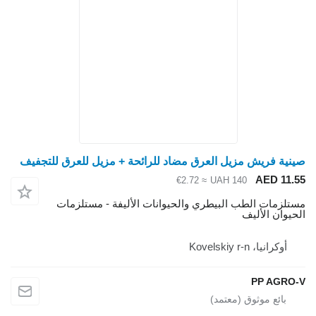
نية فريش مزيل العرق مضاد للرائحة + مزيل للعرق للتجفيف
AED 11.
≈ €2.72
UAH 140
تلزمات الطب البيطري والحيوانات الأليفة - مستلزمات
حيوان الأليف
أوكرانيا، Kovelskiy r-n
PP AGRO