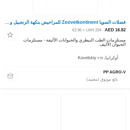
فضلات الصويا Zoovetkontinent للمراحيض بنكهة الزنجبيل والتوفو والنعناع
AED 16.
≈ €3.96
UAH 204
تلزمات الطب البيطري والحيوانات الأليفة - مستلزمات
حيوان الأليف
أوكرانيا، Kovelskiy r-n
PP AGRO