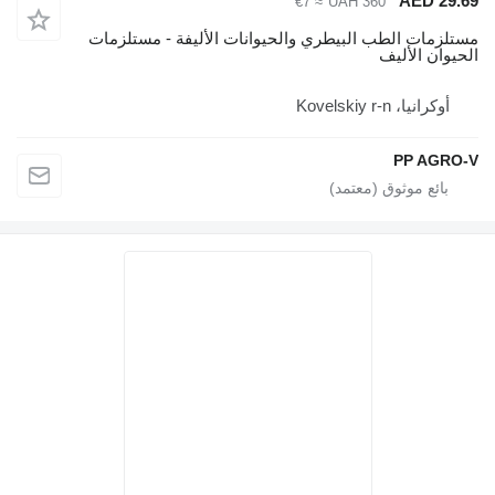
AED 29.
≈ €7
UAH 360
تلزمات الطب البيطري والحيوانات الأليفة - مستلزمات
حيوان الأليف
أوكرانيا، Kovelskiy r-n
PP AGRO