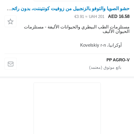
حشو الصويا والتوفو بالزنجبيل من زوفيت كونتيننت، بدون رائحة، 6 لتر
AED 16.
≈ €3.91
UAH 201
تلزمات الطب البيطري والحيوانات الأليفة - مستلزمات
حيوان الأليف
أوكرانيا، Kovelskiy r-n
PP AGRO