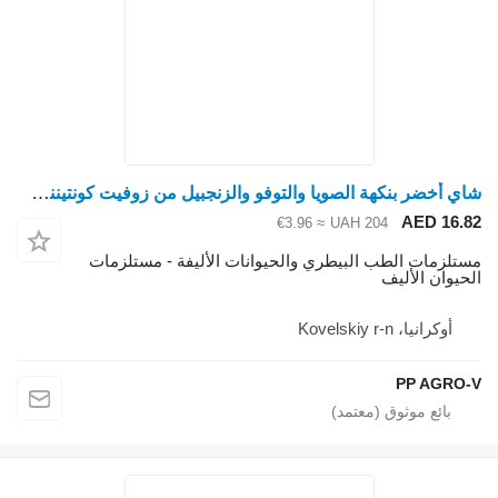
شاي أخضر بنكهة الصويا والتوفو والزنجبيل من زوفيت كونتيننت، 6 لتر
AED 16.
≈ €3.96
UAH 204
تلزمات الطب البيطري والحيوانات الأليفة - مستلزمات
حيوان الأليف
أوكرانيا، Kovelskiy r-n
PP AGRO