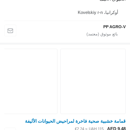
أوكرانيا، Kovelskiy r-n
PP AGRO
امة خشبية صحية فاخرة لمراحيض الحيوانات الأليفة
AED 9.
≈ €2.24
UAH 115