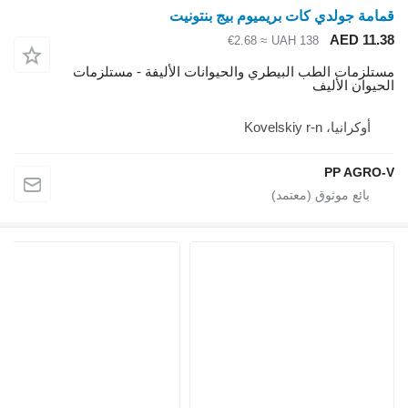
امة جولدي كات بريميوم بيج بنتونيت
AED 11.
≈ €2.68
UAH 138
تلزمات الطب البيطري والحيوانات الأليفة - مستلزمات
حيوان الأليف
أوكرانيا، Kovelskiy r-n
PP AGRO