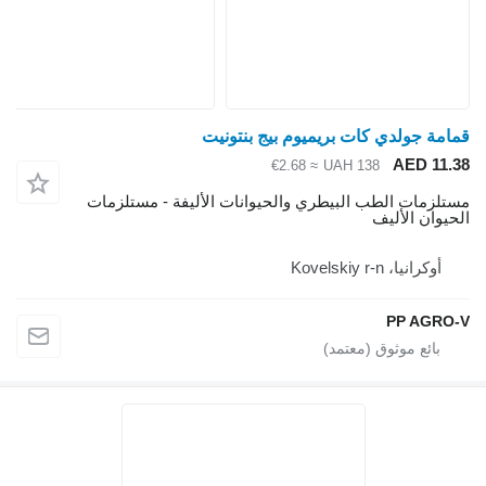
امة جولدي كات بريميوم بيج بنتونيت
AED 11.
≈ €2.68
UAH 138
تلزمات الطب البيطري والحيوانات الأليفة - مستلزمات
حيوان الأليف
أوكرانيا، Kovelskiy r-n
PP AGRO