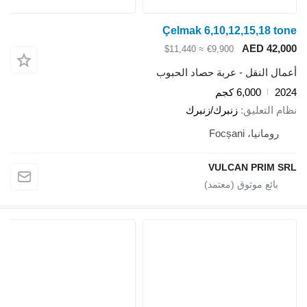
Çelmak 6,10,12,15,18 tone
AED 42,000
≈ $11,440
€9,900
أعمال النقل - عربة حصاد الحبوب
2024
6,000 كجم
نظام التعليق
زنبرك/زنبرك
رومانيا، Focșani
VULCAN PRIM SRL