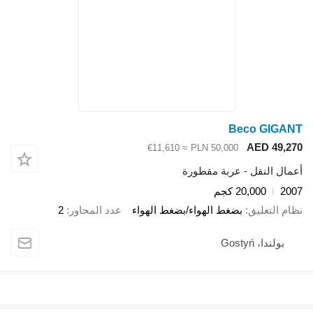
Beco GIGANT
AED 49,270
≈ €11,610
PLN 50,000
أعمال النقل - عربة مقطورة
2007
20,000 كجم
نظام التعليق
بضغط الهواء/بضغط الهواء
عدد المحاور
2
بولندا، Gostyń