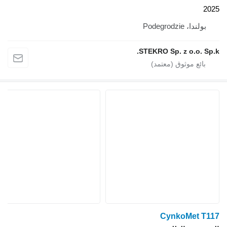
2025
بولندا، Podegrodzie
STEKRO Sp. z o.o. Sp.k.
CynkoMet T117