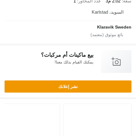
سعة
2.02 م3
عدد المحاور
1
السويد، Karlstad
Klaravik Sweden
بيع ماكينات أم مركبات؟
يمكنك القيام بذلك معنا!
نشر إعلانك