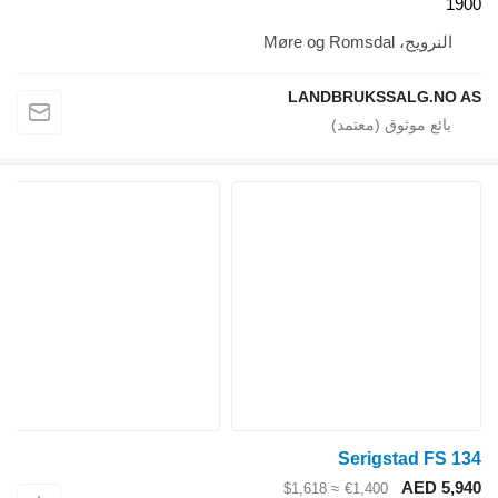
1900
النرويج، Møre og Romsdal
LANDBRUKSSALG.NO AS
Serigstad FS 134
AED 5,940
≈ $1,618
€1,400