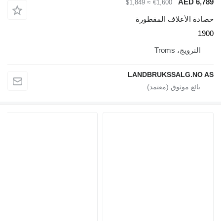
AED 6,789
≈ $1,849
€1,600
حصادة الأعلاف المقطورة
1900
النرويج، Troms
LANDBRUKSSALG.NO AS