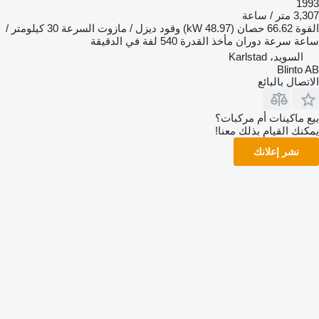
1993
3,307 متر / ساعة
القوة
66.62 حصان (48.97 kW)
وقود
ديزل / مازوت
السرعة
30 كيلومتر /
ساعة
سرعة دوران مأخذ القدرة
540 لفة في الدقيقة
السويد، Karlstad
Blinto AB
الاتصال بالبائع
بيع ماكينات أم مركبات؟
يمكنك القيام بذلك معنا!
نشر إعلانك