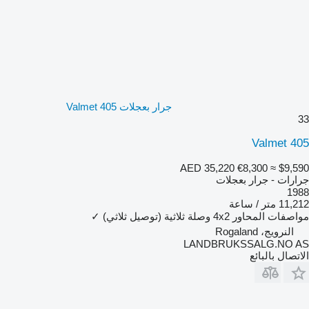
جرار بعجلات Valmet 405
33
Valmet 405
AED 35,220
€8,300
≈ $9,590
جرارات - جرار بعجلات
1988
11,212 متر / ساعة
مواصفات المحاور
4x2
وصلة ثلاثية (توصيل ثلاثي)
✓
النرويج، Rogaland
LANDBRUKSSALG.NO AS
الاتصال بالبائع