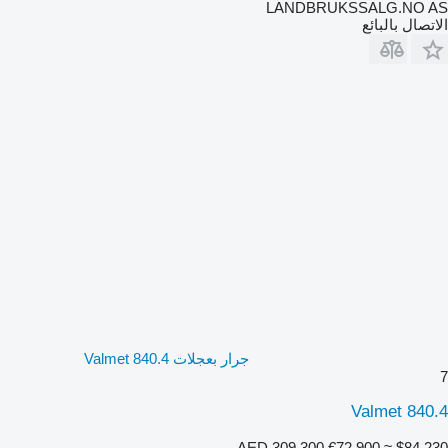
LANDBRUKSSALG.NO AS
الاتصال بالبائع
جرار بعجلات Valmet 840.4
7
Valmet 840.4
AED 309,300
€72,900
≈ $84,230