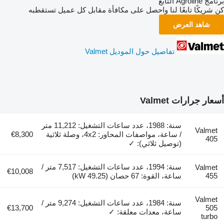
برنامج Agroline التابع
كن شريكًا تابعًا لنا واحصل على مكافأة مقابل كل عميل تستقطبه
شاهد العرض
تفاصيل حول الموديل Valmet
أسعار جرارات Valmet
سنة: 1988، عدد ساعات التشغيل: 11,212 متر
Valmet
/ ساعة، مواصفات المحاور: 4x2، وصلة ثلاثية
€8,300
405
(توصيل ثلاثي): ✓
سنة: 1994، عدد ساعات التشغيل: 7,517 متر /
Valmet
€10,008
455
ساعة، القوة: 67 حصان (49.25 kW)
Valmet
سنة: 1984، عدد ساعات التشغيل: 9,274 متر /
€13,700
505
ساعة، معدات معلقة: ✓
turbo