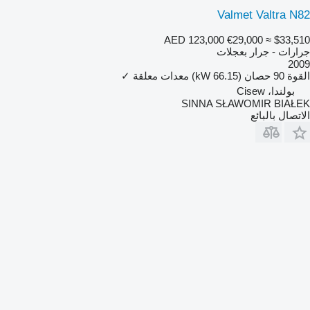
Valmet Valtra N82
AED 123,000
€29,000
≈ $33,510
جرارات - جرار بعجلات
2009
القوة
90 حصان (66.15 kW)
معدات معلقة
✓
بولندا، Cisew
SINNA SŁAWOMIR BIAŁEK
الاتصال بالبائع