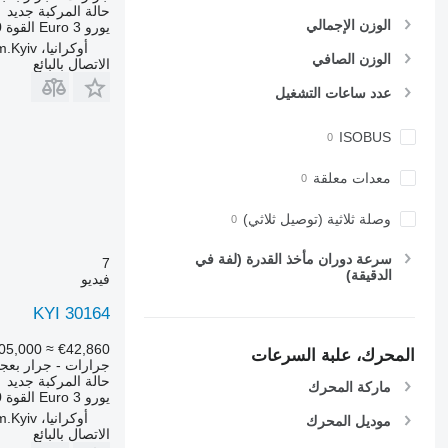
حالة المركبة
جديد
6090
6480
الوزن الإجمالي
يورو
Euro 3
القوة
50 
6100
6485
أوكرانيا، m.Kyiv
الوزن الصافي
6105
6490
الاتصال بالبائع
6495
6110 B
عدد ساعات التشغيل
6499
6110 M
6713
6110 R
ISOBUS
6115
6715
معدات معلقة
6120
6716
6125 M
7475
وصلة ثلاثية (توصيل ثلاثي)
6125 R
7480
6130
7616
سرعة دوران مأخذ القدرة (لفة في
7
الدقيقة)
6135
7618
فيديو
6140
7619
KYI 30164
6145
7620
6150 M
7624
05,000
≈ €42,860
المحرك، علبة السرعات
جرارات - جرار بعج
6150 R
7716
حالة المركبة
جديد
ماركة المحرك
6155
7718
يورو
Euro 3
القوة
50
أوكرانيا، m.Kyiv
6170
7719
موديل المحرك
الاتصال بالبائع
6175
7720