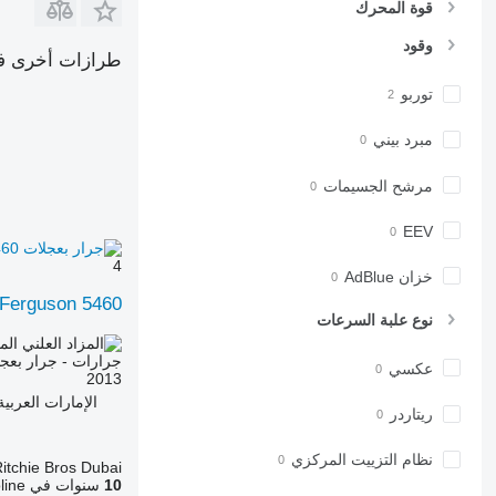
قوة المحرك
6190
7722
وقود
6195 M
7724
طرازات أخرى ف
6195 R
7726
توربو
6200
8220
6210
8240
مبرد بيني
6215
8250
6220
8650
مرشح الجسيمات
6230
8660
EEV
6250
8670
6300
8690
4
خزان AdBlue
6310
8727
Ferguson 5460
6320
8732
نوع علبة السرعات
6330
8737
الم
جرارات - جرار بعج
6410
8740
عكسي
2013
6430 Premium
الإمارات العربية المتحدة، ne
ريتاردر
6510
6520
نظام التزييت المركزي
itchie Bros Dubai
6530
10
سنوات في Agroline