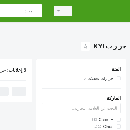
جرارات KYI
الفئة
5 إعلانات:
جرار
جرارات بعجلات
الماركة
Challenger
2505
Case IH
TTR
584
CK
Tigre
CFG
704
310
775
CH
Claas