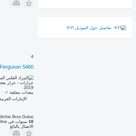
7290 R
7310 R
7430
7600
تفاصيل حول الموديل KYI
7700
7710
7720
7730
4
7800
Ferguson 5460
7810
7820
الم
جرارات - جرار بعج
7830
2019
7920
معدات معلقة
✓
7930
الإمارات العربية المتحدة، ne
8100
8200
itchie Bros Dubai
8220
10
سنوات في Agroline
الاتصال بالبائع
8230
8260 R