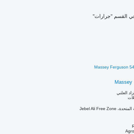
ي القسم "جرارات"
Massey 
زاد العلني
لات
Jebel Ali Free Zo
R