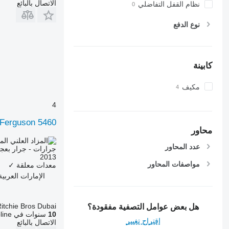
6600
الاتصال بالبائع
نظام القفل التفاضلي
6610
نوع الدفع
6620
6630
6800
6810
كابينة
6820
مكيف
6830
6900
4
6910
Ferguson 5460
6920
محاور
6930
الم
عدد المحاور
جرارات - جرار بعج
7200
2013
7215 R
مواصفات المحاور
معدات معلقة
✓
7230 R
الإمارات العربية المتحدة، ne
7250
7260 R
itchie Bros Dubai
هل بعض عوامل التصفية مفقودة؟
7270 R
10
سنوات في Agroline
اقتراح تغيير
الاتصال بالبائع
7280 R