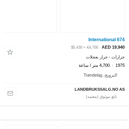
International 6
AED 19,9
≈ $5,430
€4,700
ارات - جرار بعجلات
19
4,700 متر / ساعة
النرويج، Trøndelag
LANDBRUKSSALG.NO 