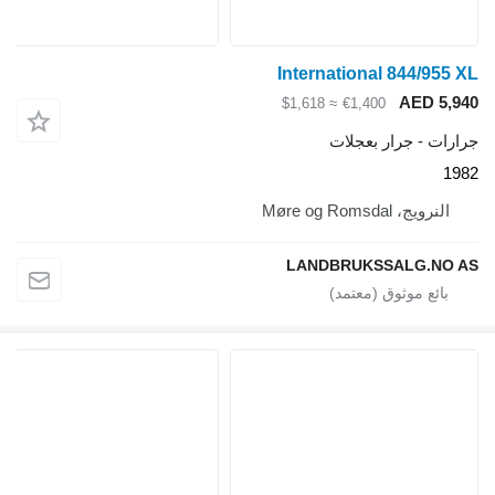
International 844/955 
AED 5,9
≈ $1,618
€1,400
ارات - جرار بعجلات
19
النرويج، Møre og Romsdal
LANDBRUKSSALG.NO 