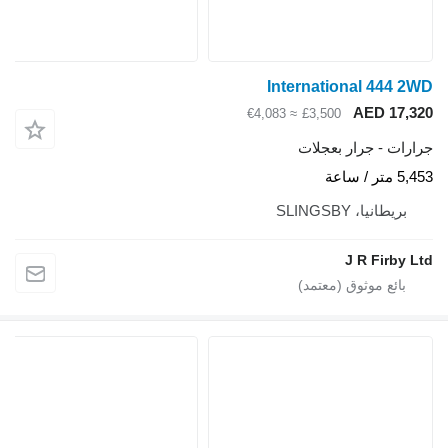
International 444 2
AED 17,3
≈ €4,083
£3,500
ارات - جرار بعجلات
متر / ساعة
بريطانيا، SLINGSBY
J R Firby L