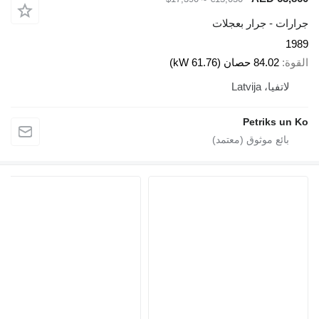
ارات - جرار بعجلات
19
قوة
84.02 حصان (61.76 kW)
لاتفيا، Latvija
Petriks un 