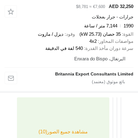
AED 32,2
≈ $8,781
€7,600
ارات - جرار بعجلات
19
7,144 متر / ساعة
قوة
35 حصان (25.73 kW)
وقود
ديزل / مازوت
اصفات المحاور
4x2
عة دوران مأخذ القدرة
540 لفة في الدقيقة
البرتغال، Enxara do Bispo
Britannia Export Consultants Limit