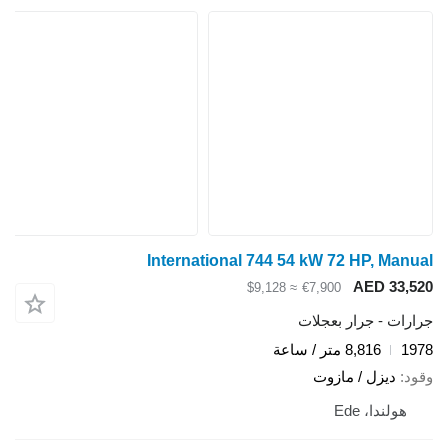
International 744 54 kW 72 HP, Manu
AED 33,5
≈ $9,128
€7,900
ارات - جرار بعجلات
19
8,816 متر / ساعة
ود
ديزل / مازوت
هولندا، Ede