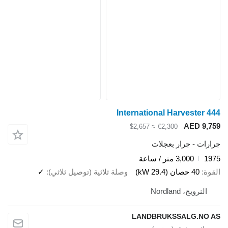
International Harvester 4
AED 9,7
≈ $2,657
€2,300
ارات - جرار بعجلات
19
3,000 متر / ساعة
قوة
40 حصان (29.4 kW)
وصلة ثلاثية (توصيل ثلاثي)
✓
النرويج، Nordland
LANDBRUKSSALG.NO 