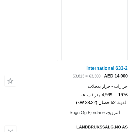
International 633
AED 14,0
≈ $3,813
€3,300
ارات - جرار بعجلات
19
4,989 متر / ساعة
قوة
52 حصان (38.22 kW)
النرويج، Sogn Og Fjordane
LANDBRUKSSALG.NO 