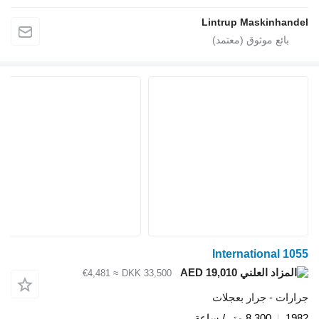
Lintrup Maskinhand
International 10
AED 19,010
≈ €4,481
DKK 33,500
ارات - جرار بعجلات
19
8,300 متر / ساعة