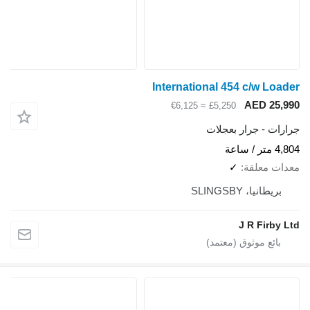
International 454 c/w Load
AED 25,9
≈ €6,125
£5,250
ارات - جرار بعجلات
متر / ساعة
دات معلقة
✓
بريطانيا، SLINGSBY
J R Firby L