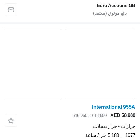
Euro Auctions 
International 95
AED 58,9
≈ $16,060
€13,900
ارات - جرار بعجلات
19
5,180 متر / ساعة