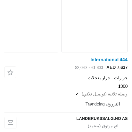
International 4
AED 7,6
≈ $2,080
€1,800
ارات - جرار بعجلات
19
لة ثلاثية (توصيل ثلاثي)
✓
النرويج، Trøndelag
LANDBRUKSSALG.NO 