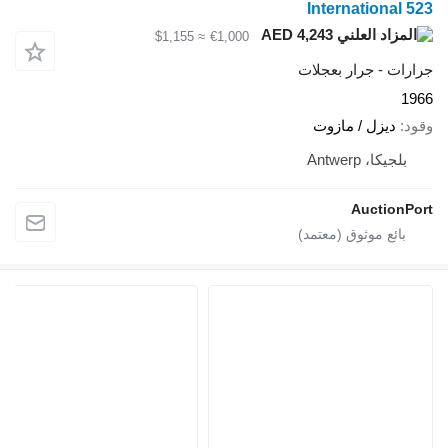
International 5
AED 4,243
≈ $1,155
€1,000
ارات - جرار بعجلات
19
ود
ديزل / مازوت
بلجيكا، Antwerp
AuctionPo