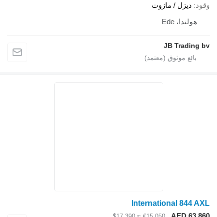
ود
ديزل / مازوت
هولندا، Ede
JB Trading 
International 844 A
AED 63,8
≈ $17,390
€15,050