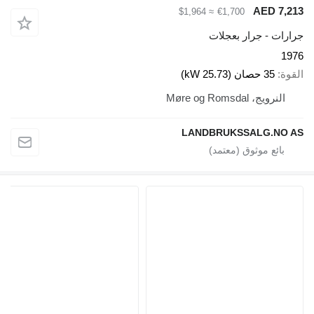
AED 7,2
≈ $1,964
€1,700
ارات - جرار بعجلات
19
قوة
35 حصان (25.73 kW)
النرويج، Møre og Romsdal
LANDBRUKSSALG.NO 