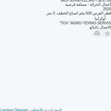
AED 50,490
€11,900
≈ $13,750
أعمال الحراثة - مسلفة قرصية
2010
قطر القرص
620 ملم
اتساع الخطف
3 متر
أوكرانيا
TOV "AGRO-TEHNO-SERVIS"
الاتصال بالبائع
المحراث ذو الاتجاهين Lemken Diamant