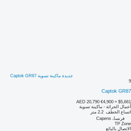
جديدة ماكينة تسوية Captok GR87
9
Captok GR87
AED 20,790
€4,900
≈ $5,661
أعمال الحراثة - ماكينة تسوية
اتساع الخطف
2.2 متر
فرنسا، Capens
TP Zone
الاتصال بالبائع