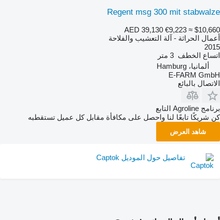
Regent msg 300 mit stabwalze
AED 39,130
€9,223
≈ $10,660
أعمال الحراثة - آلة التعشيب والفلاحة
2015
اتساع الخطف
3 متر
ألمانيا، Hamburg
E-FARM GmbH
الاتصال بالبائع
برنامج Agroline التابع
كن شريكًا تابعًا لنا واحصل على مكافأة مقابل كل عميل تستقطبه
شاهد العرض
تفاصيل حول الموديل Captok