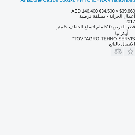
Amazone Catros 5001-2 PRYChEPNA v naiavnosti
AED 146,400
€34,500
≈ $39,860
أعمال الحراثة - مسلفة قرصية
2017
قطر القرص
510 ملم
اتساع الخطف
5 متر
أوكرانيا
TOV "AGRO-TEHNO-SERVIS"
الاتصال بالبائع