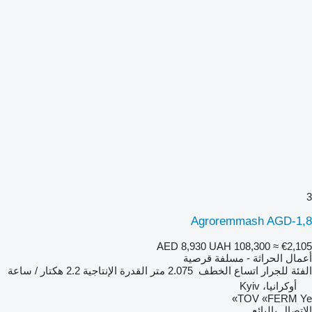
3
Agroremmash AGD-1,8
AED 8,930
UAH 108,300
≈ €2,105
أعمال الحراثة - مسلفة قرصية
الفئة
للجرار
اتساع الخطف
2.075 متر
القدرة الإنتاجية
2.2 هكتار / ساعة
أوكرانيا، Kyiv
TOV «FERM Ye»
الاتصال بالبائع