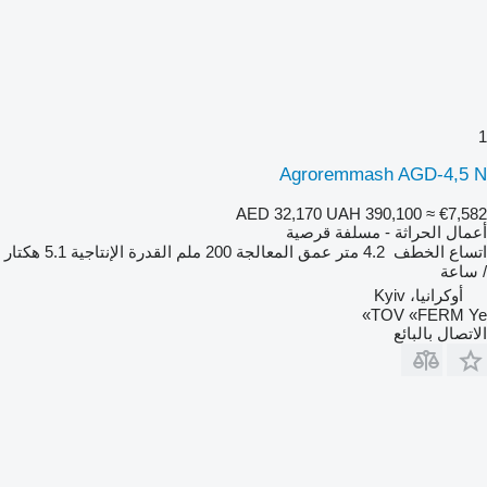
1
Agroremmash AGD-4,5 N
AED 32,170
UAH 390,100
≈ €7,582
أعمال الحراثة - مسلفة قرصية
اتساع الخطف
4.2 متر
عمق المعالجة
200 ملم
القدرة الإنتاجية
5.1 هكتار
/ ساعة
أوكرانيا، Kyiv
TOV «FERM Ye»
الاتصال بالبائع