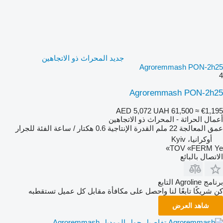
جديد المحراث ذو الاتجاهين
Agroremmash PON-2h25
4
Agroremmash PON-2h25
AED 5,072
UAH 61,500
≈ €1,195
أعمال الحراثة - المحراث ذو الاتجاهين
عمق المعالجة
22 ملم
القدرة الإنتاجية
0.6 هكتار / ساعة
الفئة
للجرار
أوكرانيا، Kyiv
TOV «FERM Ye»
الاتصال بالبائع
برنامج Agroline التابع
كن شريكًا تابعًا لنا واحصل على مكافأة مقابل كل عميل تستقطبه
شاهد العرض
تفاصيل حول الموديل Agroremmash