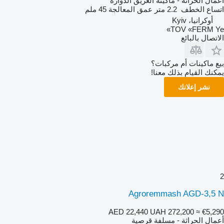
أعمال الحراثة - ماكينة العزيق الدوارة
اتساع الخطف
2.2 متر
عمق المعالجة
45 ملم
أوكرانيا، Kyiv
TOV «FERM Ye»
الاتصال بالبائع
بيع ماكينات أم مركبات؟
يمكنك القيام بذلك معنا!
نشر إعلانك
2
Agroremmash AGD-3,5 N
AED 22,440
UAH 272,200
≈ €5,290
أعمال الحراثة - مسلفة قرصية