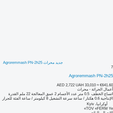
جديد محراث Agroremmash PN-2h25
7
Agroremmash PN-2h25
AED 2,722
UAH 33,010
≈ €641.60
أعمال الحراثة - محراث
اتساع الخطف
0.5 متر
عدد الأجسام
2
عمق المعالجة
22 ملم
القدرة
الإنتاجية
0.6 هكتار / ساعة
سرعة التشغيل
8 كيلومتر / ساعة
الفئة
للجرار
أوكرانيا، Kyiv
TOV «FERM Ye»
الاتصال بالبائع