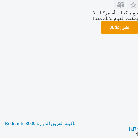
بيع ماكينات أم مركبات؟
يمكنك القيام بذلك معنا!
نشر إعلانك
ماكينة العزيق الدوارة Bednar tn 3000
hd7r
4