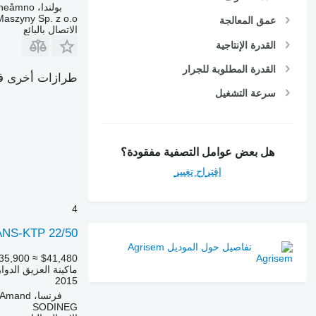
بولندا، Cheåmno
aszyny Sp. z o.o.
عمق المعالجة
الاتصال بالبائع
القدرة الإنتاجية
القدرة المطلوبة للجرار
طرازات أخرى في 
سرعة التشغيل
هل بعض عوامل التصفية مفقودة؟
اقتراح تغيير
4
ANS-KTP 22/50
تفاصيل حول الموديل Agrisem
35,900
≈ $41,480
ماكينة العزيق الدوا
2015
فرنسا، Neuville-Saint-Amand
SODINEG