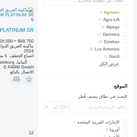
Agrisem
OW PLATINUM SR
5
Cultiplow
Agro-Lift
Cultiplow Platinum
AGCh
Alpego
 PLATINUM SR
Ecolo Tiger
Ecolo Tiger
Terraland
U-series
Demetra
12M
59,500
≈ $68,750
Dziekan
120
ماكينة العزيق الدوا
Los Antonios
Cultimer
Terrano
Dolomit
ST 820
Artiglio
Culter
140
512
Trio
PR
2024
اتساع الخطف
5 متر
Pinocchio
Tiger
2700
160
Nardi
ألمانيا، Hamburg
HKK
GRS
Opus
Grom
Favorit
عرض الكل
G-series
Woodcracker
E-FARM GmbH
الاتصال بالبائع
الموقع
البحث في نطاق بنصف قُطر
الإمارات العربية المتحدة
أوروبا
12
الأخرى
بولندا