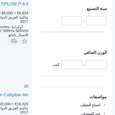
LTIPLOW P 4.0
سنة التصنيع
0
$8,000
≈ €6,924
ماكينة العزيق الدوا
–
2017
أوكرانيا، Yurkovtsy
 "MRIYa SERVIS"
الاتصال بالبائع
الوزن الصافي
–
كجم
10
m Cultiplow 4m
مواصفات
69,000
≈ €16,020
اتساع الخطف
ماكينة العزيق الدوا
2017
عدد الصفوف