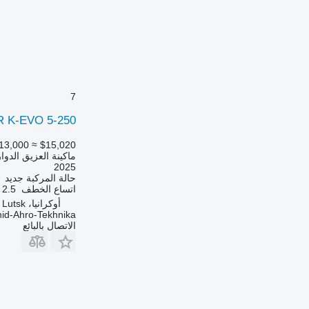
7
R K-EVO 5-250
13,000
≈ $15,020
ماكينة العزيق الدوا
2025
حالة المركبة
جديد
اتساع الخطف
2.5 متر
أوكرانيا، Lutsk
id-Ahro-Tekhnika
الاتصال بالبائع