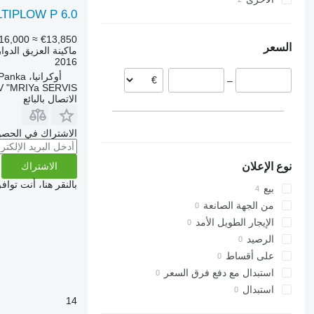
LTIPLOW P 6.0
ألمانيا
أوكرانيا
16,000
≈ €13,850
السعر
ماكينة العزيق الدوا
2016
أوكرانيا، Panka
–
 "MRIYa SERVIS"
الاتصال بالبائع
الاشتراك في الحصو
نوع الإعلان
الاشتراك
بالنقر هنا، أنت توا
بيع
من الجهة الصانعة
الإيجار الطويل الأمد
الرصيد
على أقساط
استبدال مع دفع فرق السعر
استبدال
14