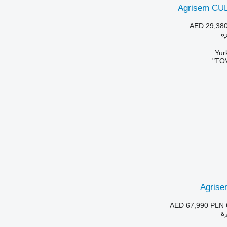
Agrisem CU
AED 29,38
رة
TOV
Agrise
AED 67,990
PLN 
رة