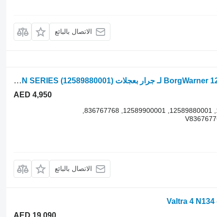
الاتصال بالبائع
شاحن توربيني BorgWarner 12589880001 12589700000 لـ جرار بعجلات Valtra N SERIES
(12589880001)
AED 4,950
12589700000, 12589700001, 12589880001, 12589900001, 836767768,
الاتصال بالبائع
AED 19,090