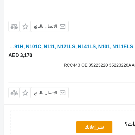
الاتصال بالبائع
مشعاع Maximus RCC443 لـ جرار بعجلات Valtra C100, C110, C120, C120E, C130, C150, C90, M120, M120E, M120H, M130, M150, T170, T190, XM130, XM150, N121H, N141H, N111eH, N101H, N91C, N91H, N101C, N111, N121LS, N141LS, N101, N111ELS
AED 3,170
RCC443 OE 35223220 35223220A 
الاتصال بالبائع
بات؟
نشر إعلانك