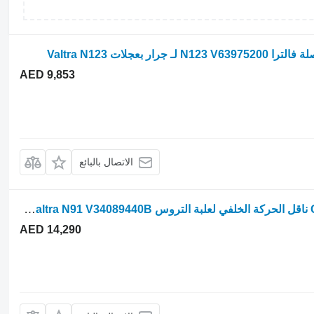
AED 9,853
الاتصال بالبائع
Gear box transmission rear axle Valtra ناقل الحركة الخلفي لعلبة التروس Valtra N91 V34089440B لـ جرار بعجلات Valtra N91
AED 14,290