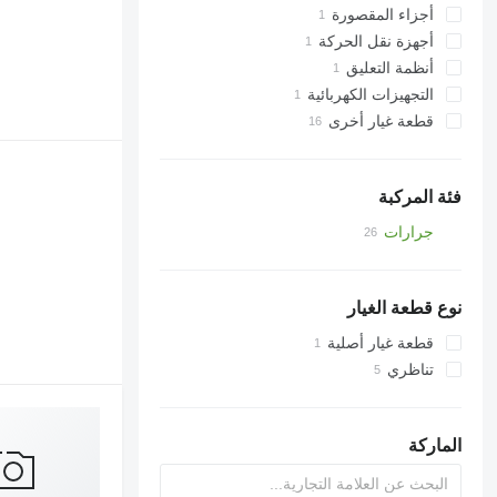
مشعاعات
أجزاء المقصورة
شواحن توربينية
أجهزة نقل الحركة
قطع أخرى في الكابينة
أنظمة التعليق
علبة تروس السرعة
مراكز المحاور
التجهيزات الكهربائية
هوائيات
قطعة غيار أخرى
قطع الغيار
فئة المركبة
جرارات
جرارات بعجلات
نوع قطعة الغيار
قطعة غيار أصلية
تناظري
الماركة