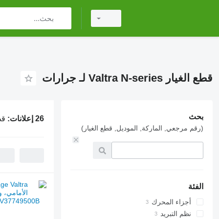
قطع الغيار Valtra N-series لـ جرارات
بحث
26 إعلانات:
قطع ال
(رقم مرجعي, الماركة, الموديل, قطع الغيار)
الفئة
أجزاء المحرك
نظم التبريد
مبردات بينية