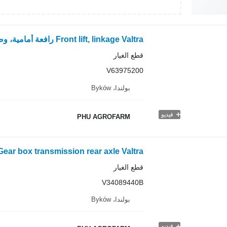
Front lift, linkage Valtra رافعة أمامية، وصلة فالترا N123 V63975200 لـ جرار بعجلات Valtra N123
قطع الغيار
V63975200
بولندا، Byków
فيديو
PHU AGROFARM
قطع الغيار
V34089440B
بولندا، Byków
فيديو