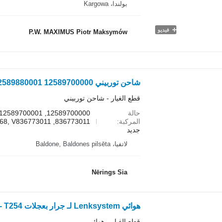
بولندا، Kargowa
فيديو
P.W. MAXIMUS Piotr Maksymów
قطع الغيار - شاحن توربيني
حالة
المركبة
836773011, V836767768, V836773011
جديد
لاتفيا، Baldone, Baldones pilsēta
Nērings Sia
هوائي Lenksystem لـ جرار بعجلات Valtra 4 N134 - T254
قطع الغيار - هوائي