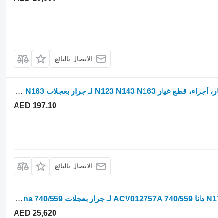
الاتصال بالبائع
Parts, ersatzteile, pieces Valtra قطع غيار، أجزاء، قطع غيار N123 N143 N163 لـ جرار بعجلات Valtra N123 N143 N163
AED 197.10
الاتصال بالبائع
Front axle Valtra المحور الأمامي فالترا N174 دانا 740/559 ACV012757A لـ جرار بعجلات Valtra N174 Dana 740/559
AED 25,620