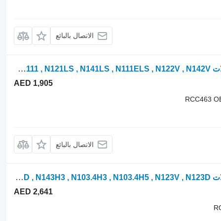
الاتصال بالبائع
مبرد بيني Maximus RCC463 لـ جرار بعجلات Valtra N121H , N141H , N111eH , N101H , N101C , N111 , N121LS , N141LS , N111ELS , N122V , N142V
AED 1,905
RCC463 OE
الاتصال بالبائع
مبرد بيني Maximus RCC462 لـ جرار بعجلات Valtra N113H3 , N113H5 , N123H3 , N123H5 , N143V , N163V , N143D , N163D , N143H3 , N103.4H3 , N103.4H5 , N123V , N123D
AED 2,641
R