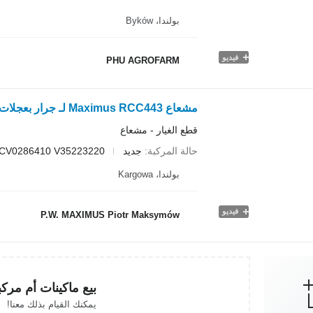
بولندا، Byków
فيديو
PHU AGROFARM
قطع الغيار - مشعاع
حالة المركبة
جديد
ACV0286410 V35223220
بولندا، Kargowa
فيديو
P.W. MAXIMUS Piotr Maksymów
بيع ماكينات أم مرك
يمكنك القيام بذلك معنا!