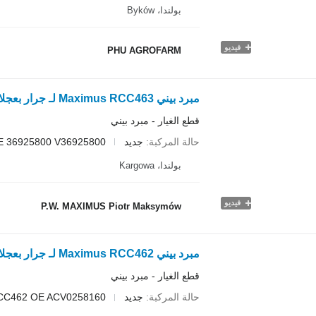
بولندا، Byków
فيديو
PHU AGROFARM
قطع الغيار - مبرد بيني
حالة المركبة
جديد
 36925800 V36925800
بولندا، Kargowa
فيديو
P.W. MAXIMUS Piotr Maksymów
قطع الغيار - مبرد بيني
حالة المركبة
جديد
CC462 OE ACV0258160