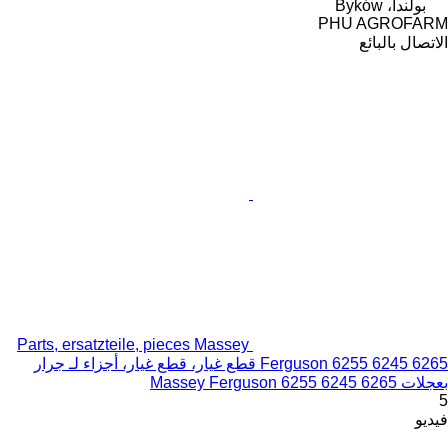
بولندا، Byków
PHU AGROFARM
الاتصال بالبائع
Parts, ersatzteile, pieces Massey
Ferguson 6255 6245 6265 قطع غيار، قطع غيار، أجزاء لـ جرار
بعجلات Massey Ferguson 6255 6245 6265
5
فيديو