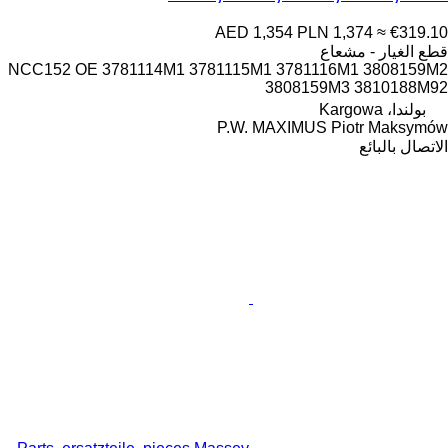
AED 1,354
PLN 1,374
≈ €319.10
قطع الغيار - مشعاع
NCC152 OE 3781114M1 3781115M1 3781116M1 3808159M2
3808159M3 3810188M92
بولندا، Kargowa
P.W. MAXIMUS Piotr Maksymów
الاتصال بالبائع