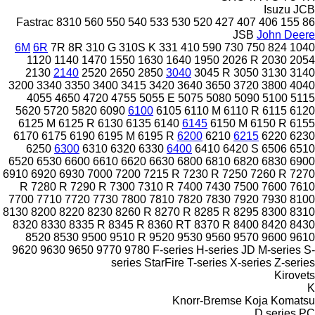
Isuzu
JCB
Fastrac
8310
560
550
540
533
530
520
427
407
406
155
86
JSB
John Deere
6M
6R
7R
8R
310 G
310S K
331
410
590
730
750
824
1040
1120
1140
1470
1550
1630
1640
1950
2026 R
2030
2054
2130
2140
2520
2650
2850
3040
3045 R
3050
3130
3140
3200
3340
3350
3400
3415
3420
3640
3650
3720
3800
4040
4055
4650
4720
4755
5055 E
5075
5080
5090
5100
5115
5620
5720
5820
6090
6100
6105
6110 M
6110 R
6115
6120
6125 M
6125 R
6130
6135
6140
6145
6150 M
6150 R
6155
6170
6175
6190
6195 M
6195 R
6200
6210
6215
6220
6230
6250
6300
6310
6320
6330
6400
6410
6420 S
6506
6510
6520
6530
6600
6610
6620
6630
6800
6810
6820
6830
6900
6910
6920
6930
7000
7200
7215 R
7230 R
7250
7260 R
7270
R
7280 R
7290 R
7300
7310 R
7400
7430
7500
7600
7610
7700
7710
7720
7730
7800
7810
7820
7830
7920
7930
8100
8130
8200
8220
8230
8260 R
8270 R
8285 R
8295
8300
8310
8320
8330
8335 R
8345 R
8360 RT
8370 R
8400
8420
8430
8520
8530
9500
9510 R
9520
9530
9560
9570
9600
9610
9620
9630
9650
9770
9780
F-series
H-series
JD
M-series
S-
series
StarFire
T-series
X-series
Z-series
Kirovets
K
Knorr-Bremse
Koja
Komatsu
D series
PC