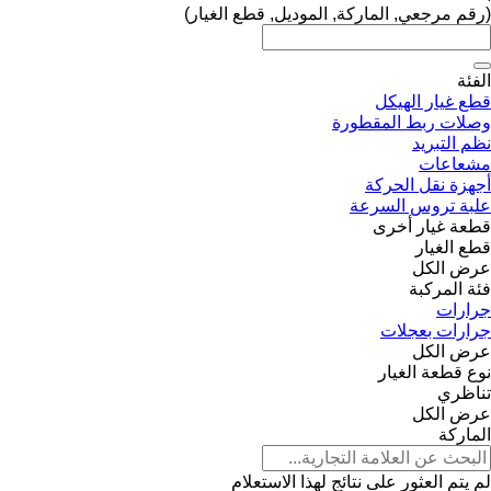
(رقم مرجعي, الماركة, الموديل, قطع الغيار)
الفئة
قطع غيار الهيكل
وصلات ربط المقطورة
نظم التبريد
مشعاعات
أجهزة نقل الحركة
علبة تروس السرعة
قطعة غيار أخرى
قطع الغيار
عرض الكل
فئة المركبة
جرارات
جرارات بعجلات
عرض الكل
نوع قطعة الغيار
تناظري
عرض الكل
الماركة
لم يتم العثور على نتائج لهذا الاستعلام