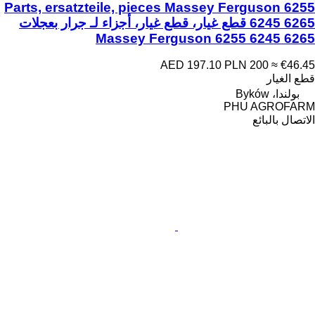
Parts, ersatzteile, pieces Massey Ferguson 6255
6245 6265 قطع غيار، قطع غيار، أجزاء لـ جرار بعجلات
Massey Ferguson 6255 6245 6265
AED 197.10
PLN 200
≈ €46.45
قطع الغيار
بولندا، Byków
PHU AGROFARM
الاتصال بالبائع