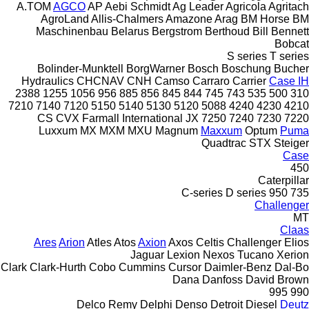
A.TOM
AGCO
AP
Aebi Schmidt
Ag Leader
Agricola
Agritach
AgroLand
Allis-Chalmers
Amazone
Arag
BM Horse
BM
Maschinenbau
Belarus
Bergstrom
Berthoud
Bill Bennett
Bobcat
S series
T series
Bolinder-Munktell
BorgWarner
Bosch
Boschung
Bucher
Hydraulics
CHCNAV
CNH
Camso
Carraro
Carrier
Case IH
2388
1255
1056
956
885
856
845
844
745
743
535
500
310
7210
7140
7120
5150
5140
5130
5120
5088
4240
4230
4210
CS
CVX
Farmall
International
JX
7250
7240
7230
7220
Luxxum
MX
MXM
MXU
Magnum
Maxxum
Optum
Puma
Quadtrac
STX
Steiger
Case
450
Caterpillar
C-series
D series
950
735
Challenger
MT
Claas
Ares
Arion
Atles
Atos
Axion
Axos
Celtis
Challenger
Elios
Jaguar
Lexion
Nexos
Tucano
Xerion
Clark
Clark-Hurth
Cobo
Cummins
Cursor
Daimler-Benz
Dal-Bo
Dana
Danfoss
David Brown
995
990
Delco Remy
Delphi
Denso
Detroit Diesel
Deutz