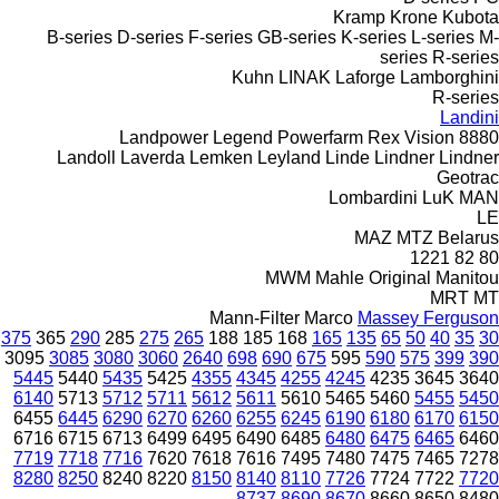
Kramp
Krone
Kubota
B-series
D-series
F-series
GB-series
K-series
L-series
M-
series
R-series
Kuhn
LINAK
Laforge
Lamborghini
R-series
Landini
Landpower
Legend
Powerfarm
Rex
Vision
8880
Landoll
Laverda
Lemken
Leyland
Linde
Lindner
Lindner
Geotrac
Lombardini
LuK
MAN
LE
MAZ
MTZ Belarus
1221
82
80
MWM
Mahle Original
Manitou
MRT
MT
Mann-Filter
Marco
Massey Ferguson
375
365
290
285
275
265
188
185
168
165
135
65
50
40
35
30
3095
3085
3080
3060
2640
698
690
675
595
590
575
399
390
5445
5440
5435
5425
4355
4345
4255
4245
4235
3645
3640
6140
5713
5712
5711
5612
5611
5610
5465
5460
5455
5450
6455
6445
6290
6270
6260
6255
6245
6190
6180
6170
6150
6716
6715
6713
6499
6495
6490
6485
6480
6475
6465
6460
7719
7718
7716
7620
7618
7616
7495
7480
7475
7465
7278
8280
8250
8240
8220
8150
8140
8110
7726
7724
7722
7720
8737
8690
8670
8660
8650
8480