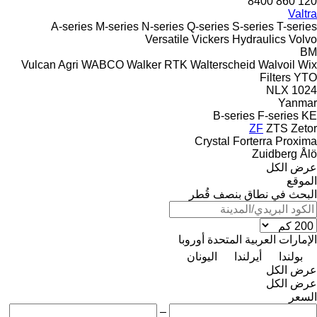
8400
860
120
Valtra
A-series
M-series
N-series
Q-series
S-series
T-series
Versatile
Vickers Hydraulics
Volvo
BM
Vulcan Agri
WABCO
Walker RTK
Walterscheid
Walvoil
Wix
Filters
YTO
NLX 1024
Yanmar
B-series
F-series
KE
ZF
ZTS
Zetor
Crystal
Forterra
Proxima
Zuidberg
Ålö
عرض الكل
الموقع
البحث في نطاق بنصف قُطر
الإمارات العربية المتحدة
أوروبا
بولندا
أيرلندا
اليونان
عرض الكل
عرض الكل
السعر
–