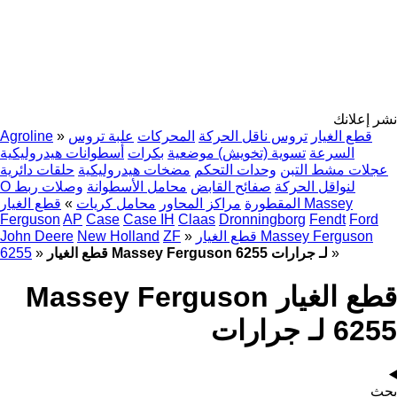
نشر إعلانك
قطع الغيار
تروس ناقل الحركة
المحركات
علبة تروس
»
Agroline
السرعة
تسوية (تخويش) موضعية
بكرات
أسطوانات هيدروليكية
عجلات مشط التبن
وحدات التحكم
مضخات هيدروليكية
حلقات دائرية
O لنواقل الحركة
صفائح القابض
محامل الأسطوانة
وصلات ربط
المقطورة
مراكز المحاور
محامل كريات
»
قطع الغيار Massey
Ferguson
AP
Case
Case IH
Claas
Dronningborg
Fendt
Ford
قطع الغيار Massey Ferguson
»
ZF
New Holland
John Deere
»
قطع الغيار Massey Ferguson 6255 لـ جرارات
»
6255
قطع الغيار Massey Ferguson
6255 لـ جرارات
بحث