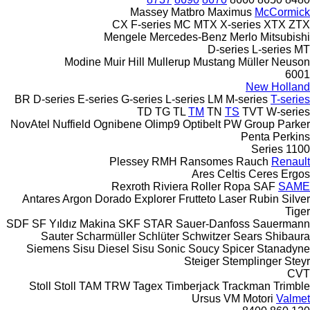
Massey
Matbro
Maximus
McCormick
CX
F-series
MC
MTX
X-series
XTX
ZTX
Mengele
Mercedes-Benz
Merlo
Mitsubishi
D-series
L-series
MT
Modine
Muir Hill
Mullerup
Mustang
Müller
Neuson
6001
New Holland
BR
D-series
E-series
G-series
L-series
LM
M-series
T-series
TD
TG
TL
TM
TN
TS
TVT
W-series
NovAtel
Nuffield
Ognibene
Olimp9
Optibelt
PW Group
Parker
Penta
Perkins
1100 Series
Plessey
RMH
Ransomes
Rauch
Renault
Ares
Celtis
Ceres
Ergos
Rexroth
Riviera
Roller
Ropa
SAF
SAME
Antares
Argon
Dorado
Explorer
Frutteto
Laser
Rubin
Silver
Tiger
SDF
SF Yıldız Makina
SKF
STAR
Sauer-Danfoss
Sauermann
Sauter
Scharmüller
Schlüter
Schwitzer
Sears
Shibaura
Siemens
Sisu Diesel
Sisu
Sonic
Soucy
Spicer
Stanadyne
Steiger
Stemplinger
Steyr
CVT
Stoll
Stoll
TAM
TRW
Tagex
Timberjack
Trackman
Trimble
Ursus
VM Motori
Valmet