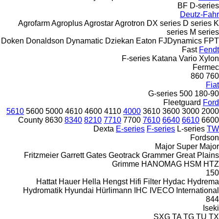
BF
D-series
Deutz-Fahr
Agrofarm
Agroplus
Agrostar
Agrotron
DX series
D series
K
series
M series
Doken
Donaldson
Dynamatic
Dziekan
Eaton
FJDynamics
FPT
Fast
Fendt
F-series
Katana
Vario
Xylon
Fermec
860
760
Fiat
G-series
500
180-90
Fleetguard
Ford
5610
5600
5000
4610
4600
4110
4000
3610
3600
3000
2000
County
8630
8340
8210
7710
7700
7610
6640
6610
6600
Dexta
E-series
F-series
L-series
TW
Fordson
Major
Super Major
Fritzmeier
Garrett
Gates
Geotrack
Grammer
Great Plains
Grimme
HANOMAG
HSM
HTZ
150
Hattat
Hauer
Hella
Hengst
Hifi Filter
Hydac
Hydrema
Hydromatik
Hyundai
Hürlimann
IHC
IVECO
International
844
Iseki
SXG
TA
TG
TU
TX