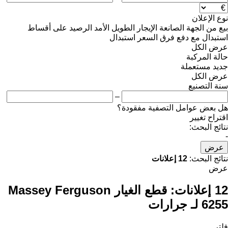
نوع الإعلان
بيع
من الجهة الصانعة
الإيجار الطويل الأمد
الرصيد
على أقساط
استبدال مع دفع فرق السعر
استبدال
عرض الكل
حالة المركبة
جديد
مستعملة
عرض الكل
سنة التصنيع
–
هل بعض عوامل التصفية مفقودة؟
اقتراح تغيير
نتائج البحث:
-
عرض
نتائج البحث:
12 إعلانات
عرض
12 إعلانات:
قطع الغيار Massey Ferguson
6255 لـ جرارات
فلتر