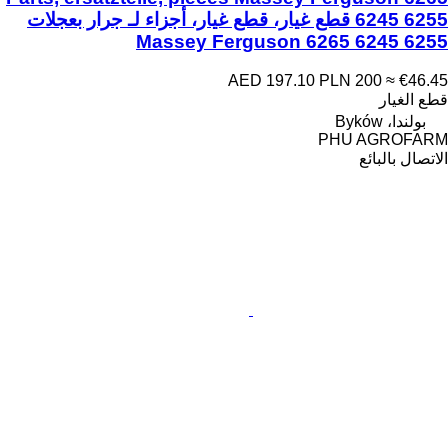
6245 6255 قطع غيار، قطع غيار، أجزاء لـ جرار بعجلات
Massey Ferguson 6265 6245 6255
AED 197.10
PLN 200
≈ €46.45
قطع الغيار
بولندا، Byków
PHU AGROFARM
الاتصال بالبائع