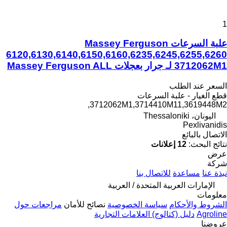
1
علبة السرعات Massey Ferguson
6120,6130,6140,6150,6160,6235,6245,6255,6260
3712062M1 لـ جرار بعجلات Massey Ferguson ALL
السعر عند الطلب
قطع الغيار - علبة السرعات
3712062M1,3714410M11,3619448M2,
اليونان، Thessaloniki
Pexlivanidis
الاتصال بالبائع
نتائج البحث:
12 إعلانات
عرض
شركة
نبذة عنا
مساعدة
للاتصال بنا
الإمارات العربية المتحدة / العربية
معلومات
الشروط والأحكام
سياسة الخصوصية
نصائح للأمان
مراجعات حول
Agroline
دليل (كتالوج) العلامات التجارية
عروضنا