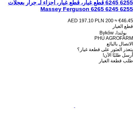
6245 6255 قطع غيار، قطع غيار، أجزاء لـ جرار بعجلات
Massey Ferguson 6265 6245 6255
AED 197.10
PLN 200
≈ €46.45
قطع الغيار
بولندا، Byków
PHU AGROFARM
الاتصال بالبائع
يتعذر العثور على قطعة غيار؟
أرسل طلبًا الآن!
طلب قطعة الغيار