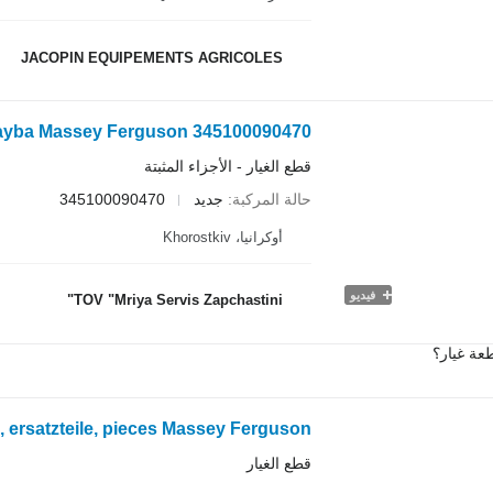
JACOPIN EQUIPEMENTS AGRICOLES
Shayba Massey Ferguson 345100090470 لـ جرار بع
قطع الغيار - الأجزاء المثبتة
حالة المركبة
جديد
345100090470
أوكرانيا، Khorostkiv
فيديو
TOV "Mriya Servis Zapchastini"
عة غيار؟
قطع الغيار