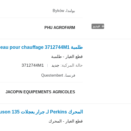
بولندا، Byków
فيديو
PHU AGROFARM
طلمبة pompe à eau pour chauffage 3712744M1 لـ جرار بعجلات Massey Ferguson 3000 3600 6
قطع الغيار - طلمبة
حالة المركبة
جديد
3712744M1
فرنسا، Questembert
JACOPIN EQUIPEMENTS AGRICOLES
المحرك Perkins لـ جرار بعجلات Massey Ferguson 135
قطع الغيار - المحرك