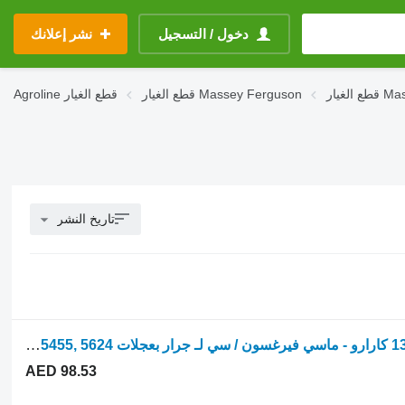
دخول / التسجيل
نشر إعلانك
Masse
قطع الغيار Massey Ferguson
قطع الغيار
Agroline
تاريخ النشر
عمود الترس Carraro عمود إدارة التاج 13x32 كارارو - ماسي فيرغسون / سي لـ جرار بعجلات Massey Ferguson 5425, 5435, 5445, 55455, 5624
AED 98.53