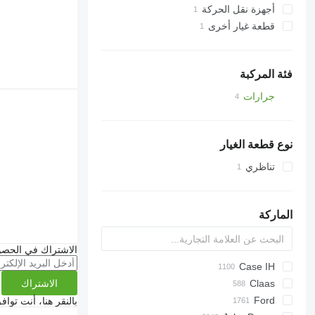
عجلات مسننة
أجهزة نقل الحركة
قطعة غيار أخرى
أعمدة التروس
قطع الغيار
فئة المركبة
جرارات
جرارات بعجلات
نوع قطعة الغيار
تناظري
الماركة
الاشتراك في الحصو
S series
Case IH
الاشتراك
T series
310
450
735
MT
Claas
Agrofarm
F-series
180-90
Ares
500
950
990
760
BF
Ford
بالنقر هنا، أنت توا