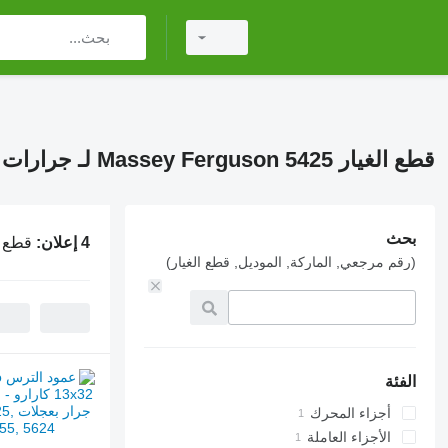
قطع الغيار Massey Ferguson 5425 لـ جرارات
بحث
4 إعلان:
قطع الغيار son 5425
(رقم مرجعي, الماركة, الموديل, قطع الغيار)
الفئة
أجزاء المحرك
الأجزاء العاملة
أعمدة الكرنك