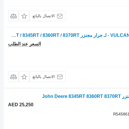
الاتصال بالبائع
قضيب سير مطاطي - VULCAN AGRI - 36"x6"x59 - لـ جرار مجنزر John Deere 8295RT / 8310RT / 8320RT / 8335RT / 8345RT / 8360RT / 8370RT
السعر عند الطلب
الاتصال بالبائع
AED 25,250
R545861