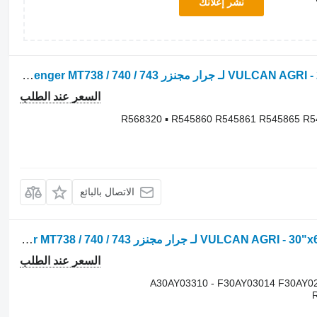
نشر إعلانك
قضيب سير مطاطي VULCAN AGRI - 25"x6"x59 R568320 لـ جرار مجنزر John Deere 8RT : 8295RT / 8310RT / 8320RT / 8335RT / 8345RT / 8360RT / 8370RT • Fendt MT938 / 940 / 943 • Challenger MT738 / 740 / 743
السعر عند الطلب
R568320 ▪ R545860 R545861 R545865 R
الاتصال بالبائع
قضيب سير مطاطي VULCAN AGRI - 30"x6"x59 - A30AY03310 لـ جرار مجنزر John Deere 8RT : 8295RT / 8310RT / 8320RT / 8335RT / 8345RT / 8360RT / 8370RT • Fendt MT938 / 940 / 943 • Challenger MT738 / 740 / 743
السعر عند الطلب
A30AY03310 - F30AY03014 F30AY0