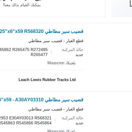
يمكنك القيام بذلك معنا!
قطع الغيار - قضيب سير مطاطي
حالة المركبة
545862 R265475 R272485
جديد
R265477
بلجيكا، Mouscron
Leach Lewis Rubber Tracks Ltd
قطع الغيار - قضيب سير مطاطي
حالة المركبة
2953 E30AY03013 R568321
جديد
R545863 R545866 R545864
بلجيكا، Mouscron