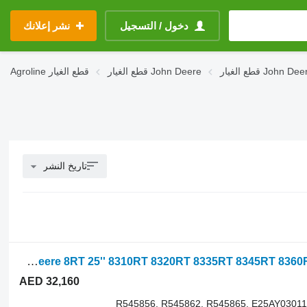
دخول / التسجيل
نشر إعلانك
John Deere 837
قطع الغيار John Deere
قطع الغيار
Agroline
تاريخ النشر
قضيب سير مطاطي John Deere 8RT 25'' 8310RT 8320RT 8335RT 8345RT 8360RT 8370RT R545856 لـ جرار مجنزر John Deere 8RT 25'' 8310RT 8320RT 8335RT 8345RT 8360RT 8370RT
AED 32,160
R545856, R545862, R545865, E25AY03011