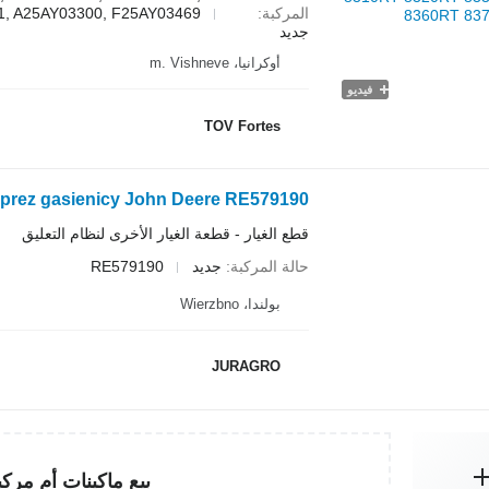
المركبة
, A25AY03300, F25AY03469...
جديد
أوكرانيا، m. Vishneve
فيديو
TOV Fortes
Pompa sprez gasienicy John Deere RE579190 لـ جرار مجنزر 70RT
قطع الغيار - قطعة الغيار الأخرى لنظام التعليق
حالة المركبة
جديد
RE579190
بولندا، Wierzbno
JURAGRO
بيع ماكينات أم مرك