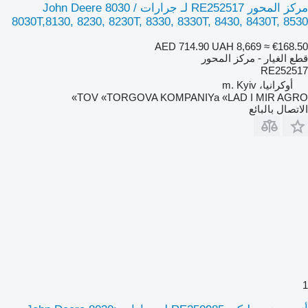
مركز المحور RE252517 لـ جرارات John Deere 8030 /
8030T,8130, 8230, 8230T, 8330, 8330T, 8430, 8430T, 8530
AED 714.90
UAH 8,669
≈ €168.50
قطع الغيار - مركز المحور
RE252517
أوكرانيا، m. Kyiv
TOV «TORGOVA KOMPANIYa «LAD I MIR AGRO»
الاتصال بالبائع
1