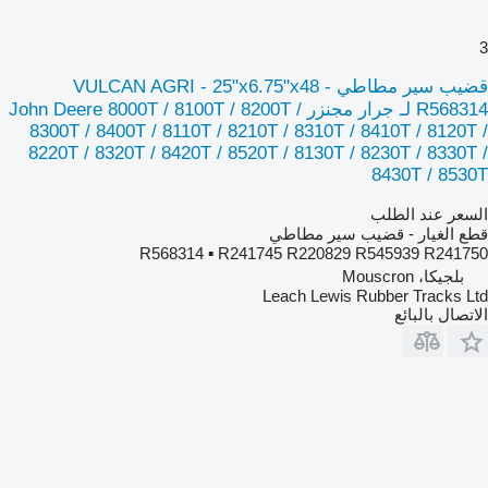
3
قضيب سير مطاطي VULCAN AGRI - 25"x6.75"x48 -
R568314 لـ جرار مجنزر John Deere 8000T / 8100T / 8200T /
8300T / 8400T / 8110T / 8210T / 8310T / 8410T / 8120T /
8220T / 8320T / 8420T / 8520T / 8130T / 8230T / 8330T /
8430T / 8530T
السعر عند الطلب
قطع الغيار - قضيب سير مطاطي
R568314 ▪ R241745 R220829 R545939 R241750
بلجيكا، Mouscron
Leach Lewis Rubber Tracks Ltd
الاتصال بالبائع