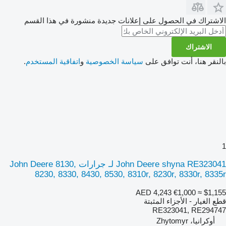
الاشتراك في الحصول على إعلانات جديدة منشورة في هذا القسم
الاشتراك
بالنقر هنا، أنت توافق على
سياسة الخصوصية
و
اتفاقية المستخدم
.
1
John Deere shyna RE323041 لـ جرارات John Deere 8130,
8230, 8330, 8430, 8530, 8310r, 8230r, 8330r, 8335r
AED 4,243
€1,000
≈ $1,155
قطع الغيار - الأجزاء المثبتة
RE323041, RE294747
أوكرانيا، Zhytomyr