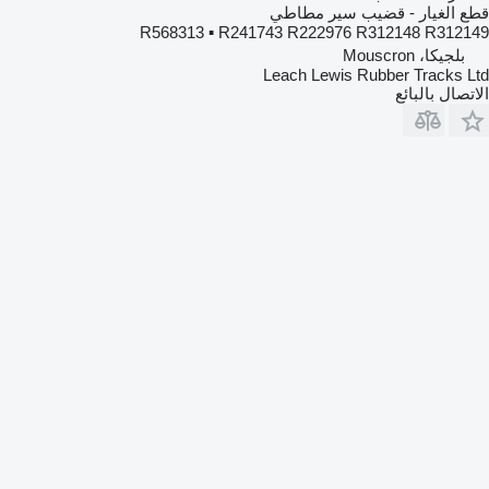
قطع الغيار - قضيب سير مطاطي
R568313 ▪ R241743 R222976 R312148 R312149
بلجيكا، Mouscron
Leach Lewis Rubber Tracks Ltd
الاتصال بالبائع