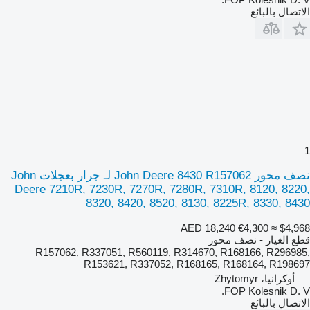
الاتصال بالبائع
1
نصف محور John Deere 8430 R157062 لـ جرار بعجلات John
Deere 7210R, 7230R, 7270R, 7280R, 7310R, 8120, 8220,
8320, 8420, 8520, 8130, 8225R, 8330, 8430
AED 18,240
€4,300
≈ $4,968
قطع الغيار - نصف محور
R157062, R337051, R560119, R314670, R168166, R296985,
R153621, R337052, R168165, R168164, R198697
أوكرانيا، Zhytomyr
FOP Kolesnik D. V.
الاتصال بالبائع