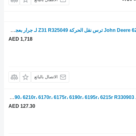
John Deere 6210r، 6170r، 6175r، 6190r، 6195r، 6215r ترس نقل الحركة Z31 R325049 لـ جرار بعجلات
AED 1,718
الاتصال بالبائع
Pto Shift Collar John Deere طوق تحويل PTO R33090، 6210r، 6170r، 6175r، 6190r، 6195r، 6215r R330903 لـ جرار بعجلات John Deere 6210r, 6170r, 6175r, 6190r, 6195r, 6215r
AED 127.30