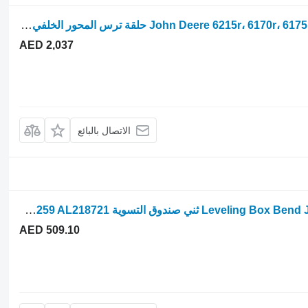
ترس علبة التروس John Deere 6215r، 6170r، 6175r، 6190r، 6195r، 6210r حلقة ترس المحور الخلفي R32 R323474 لـ جرار بعجلات
AED 2,037
الاتصال بالبائع
Leveling Box Bend John Deere 6215، 6195r، 6195m، 6190r ثني صندوق التسوية Al218721، Al229259 AL218721 لـ جرار بعجلات John Deere 6215R
AED 509.10