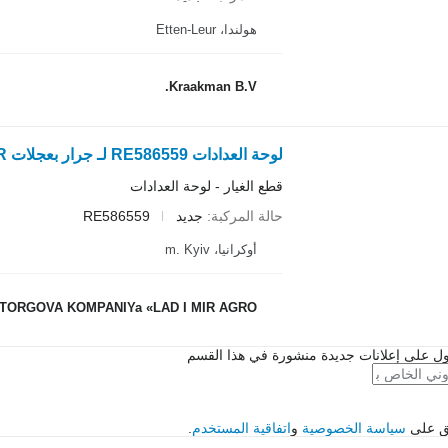
هولندا، Etten-Leur
Kraakman B.V.
لوحة العدادات RE586559 لـ جرار بعجلات John Deere 6155R, 6155RH, 6175R, 6195R
قطع الغيار - لوحة العدادات
حالة المركبة
جديد
RE586559
أوكرانيا، m. Kyiv
TORGOVA KOMPANIYa «LAD I MIR AGRO»
ل على إعلانات جديدة منشورة في هذا القسم
فق على
سياسة الخصوصية
و
اتفاقية المستخدم
.