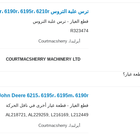
قطع الغيار - ترس علبة التروس
R323474
أيرلندا، Courtmacsherry
COURTMACSHERRY MACHINERY LTD
عة غيار؟
قطع الغيار - قطعة غيار أخرى في ناقل الحركة
AL218721, AL229259, L216169, L212449
أيرلندا، Courtmacsherry