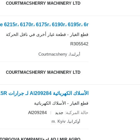
COURTMACSHERRY MACHINERY LTD
قطع الغيار - قطعة غيار أخرى في ناقل الحركة
R305542
أيرلندا، Courtmacsherry
COURTMACSHERRY MACHINERY LTD
قطع الغيار - الأسلاك الكهربائية
حالة المركبة
جديد
Al209284
أوكرانيا، m. Kyiv
TORGOVA KOMPANIYa «LAD I MIR AGRO»