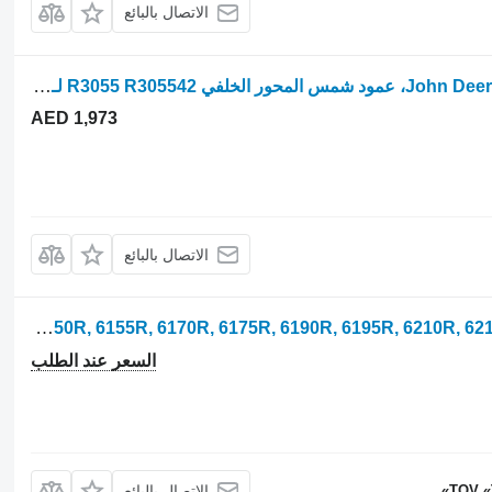
الاتصال بالبائع
John Deere 6215r، 6170r، 6175r، 6190r، 6195r، 6r، عمود شمس المحور الخلفي R3055 R305542 لـ جرار بعجلات
AED 1,973
الاتصال بالبائع
الأسلاك الكهربائية Al209284 لـ جرارات John Deere 6105R, 6110R, 6115R, 6125R, 6130R, 6140R, 6145R, 6150R, 6155R, 6170R, 6175R, 6190R, 6195R, 6210R, 6215R
السعر عند الطلب
TOV «
الاتصال بالبائع