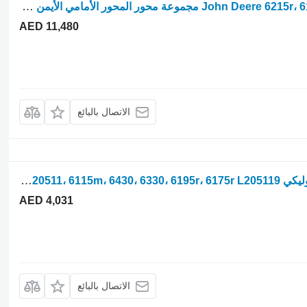
مركز المحور John Deere 6215r، 6195r، 6r 175، 6r 195، 6r 215 مجموعة محور المحور الأمامي الأيمن L21 L216912 لـ جرار بعجلات John Deere 6215r, 6195r, 6r 175, 6r 195, 6r 215
AED 11,480
الاتصال بالبائع
عجلة مشط التبن John Deere صمام هيدروليكي Al207639، L20511، 6115m، 6430، 6330، 6195r، 6175r L205119 لـ جرار بعجلات 6115M
AED 4,031
الاتصال بالبائع