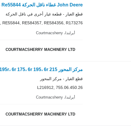
John Deere غطاء ناقل الحركة R120090، Re55844 لطرازات 6215r و6195m و6195r لـ جرار بعجلات
قطع الغيار - قطعة غيار أخرى في ناقل الحركة
, RE55844, RE584357, RE584356, R173276
أيرلندا، Courtmacsherry
COURTMACSHERRY MACHINERY LTD
قطع الغيار - مركز المحور
L216912, 755.06.450.26
أيرلندا، Courtmacsherry
COURTMACSHERRY MACHINERY LTD