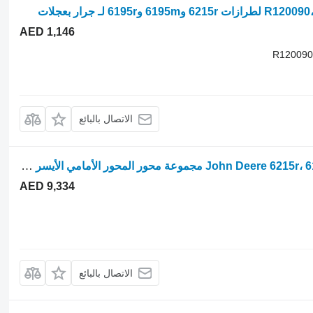
AED 1,146
R120090
الاتصال بالبائع
مركز المحور John Deere 6215r، 6195r، 6r 175، 6r 195، 6r 215 مجموعة محور المحور الأمامي الأيسر L21 L216912 لـ جرار بعجلات
AED 9,334
الاتصال بالبائع