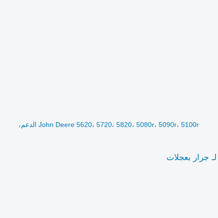
John Deere 5620، 5720، 5820، 5080r، 5090r، 5100r الدعم،