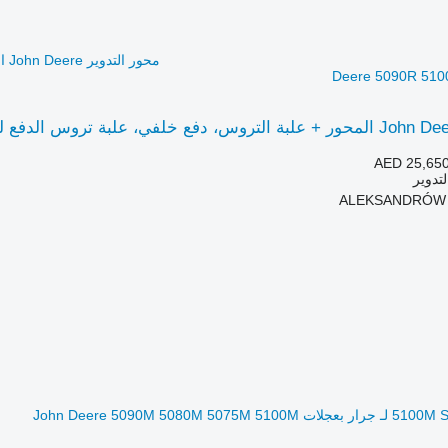
Deere 5090R 510
AED 25,65
تدوير