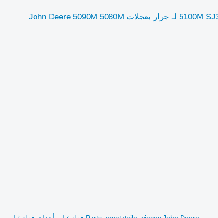
John Deere المحور الأمامي لجرارات جون دير 5090M و5080M و5075M و5100M SJ30723 لـ جرار بعجلات John Deere 5090M 5080M
Parts, ersatzteile, pieces John Deere قطع غيار، أجزاء، قطع غيار،