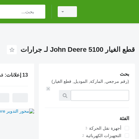
قطع الغيار John Deere 5100 لـ جرارات
بحث
13 إعلانات:
قطع ال
(رقم مرجعي, الماركة, الموديل, قطع الغيار)
الفئة
أجهزة نقل الحركة
محاور التدوير
التجهيزات الكهربائية