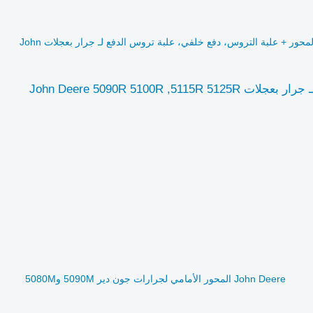
محور التدوير John Deere المحور + علبة التروس، دفع خلفي، علبة تروس الدفع لـ جرار بعجلات John
John Deere المحور الأمامي لجرارات جون دير 5090M و5080M