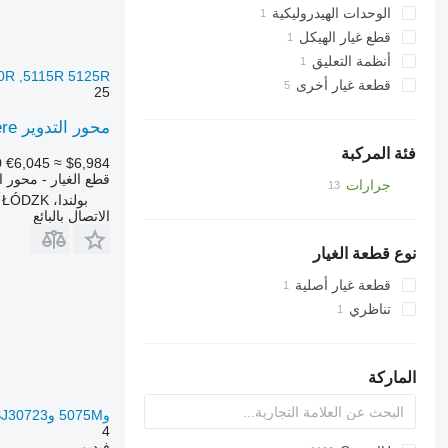
وحدات التحكم
الوحدات الهيدروليكية
قطع غيار أخرى في ناقل الحركة
حزام الموتر
قطع غيار الهيكل
أسطوانات هيدروليكية
أنظمة التعليق
وصلات أمامية
0R ,5115R 5125R
محاور
قطعة غيار أخرى
25
قطع الغيار
محور التدوير John Deere المحور + علبة التروس، دفع خلفي، علبة تروس الدفع لـ جرار بعجلات John Deere 5090R 5100R ,5115R 5125R
الأجزاء المثبتة
فئة المركبة
0
€6,045
≈ $6,984
قطع الغيار - محور ال
جرارات
بولندا، ALEKSANDRÓW ŁÓDZK
جرارات بعجلات
الاتصال بالبائع
نوع قطعة الغيار
قطعة غيار أصلية
تناظري
الماركة
و5075M و5100M SJ30723 لـ جرار بعجلات John Deere 5090M 5080M 5075M 5100M
4
فيديو