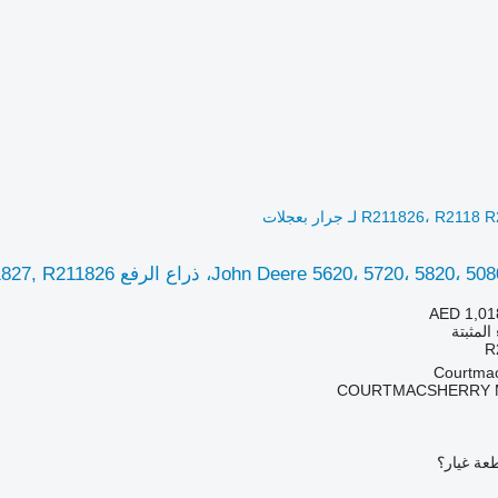
R211826،  لـ جرار بعجلات
John Deere 5620، ذراع الرفع R211826، R2118 R211827, R211826 لـ جرار بعجلات
AED 1,01
المثبتة
R
COURTMACSHERRY 
عة غيار؟