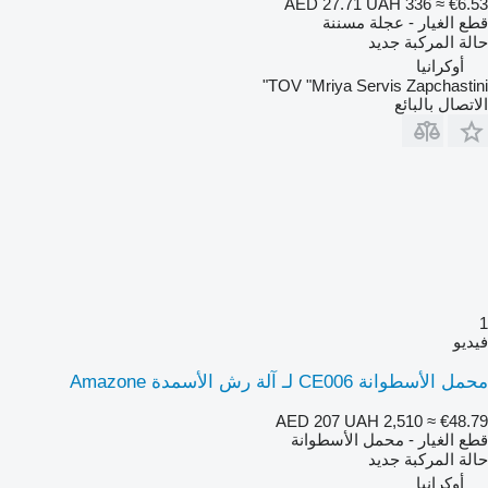
AED 27.71
UAH 336
≈ €6.53
قطع الغيار - عجلة مسننة
حالة المركبة
جديد
أوكرانيا
TOV "Mriya Servis Zapchastini"
الاتصال بالبائع
1
فيديو
محمل الأسطوانة CE006 لـ آلة رش الأسمدة Amazone
AED 207
UAH 2,510
≈ €48.79
قطع الغيار - محمل الأسطوانة
حالة المركبة
جديد
أوكرانيا