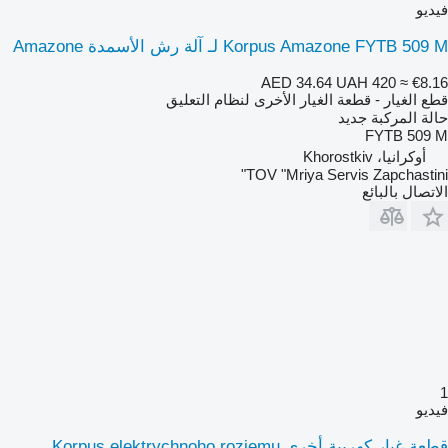
فيديو
Korpus Amazone FYTB 509 M لـ آلة رش الأسمدة Amazone
AED 34.64
UAH 420
≈ €8.16
قطع الغيار - قطعة الغيار الأخرى لنظام التعليق
حالة المركبة
جديد
FYTB 509 M
أوكرانيا، Khorostkiv
TOV "Mriya Servis Zapchastini"
الاتصال بالبائع
1
فيديو
قطعة غيار كهربية أخرى Korpus elektrychnoho roziemu