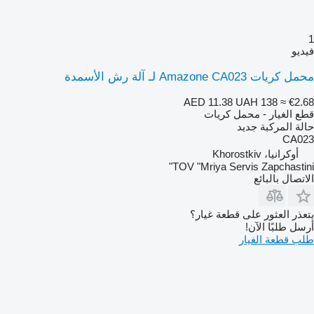
1
فيديو
محمل كريات Amazone CA023 لـ آلة رش الأسمدة
AED 11.38
UAH 138
≈ €2.68
قطع الغيار - محمل كريات
حالة المركبة
جديد
CA023
أوكرانيا، Khorostkiv
TOV "Mriya Servis Zapchastini"
الاتصال بالبائع
يتعذر العثور على قطعة غيار؟
أرسل طلبًا الآن!
طلب قطعة الغيار