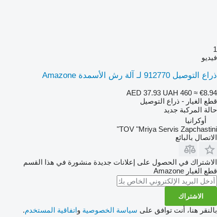
1
فيديو
ذراع التوصيل 912770 لـ آلة رش الأسمدة Amazone
AED 37.93
UAH 460
≈ €8.94
قطع الغيار - ذراع التوصيل
حالة المركبة
جديد
أوكرانيا
TOV "Mriya Servis Zapchastini"
الاتصال بالبائع
الاشتراك في الحصول على إعلانات جديدة منشورة في هذا القسم
قطع الغيار
Amazone
الاشتراك
بالنقر هنا، أنت توافق على
سياسة الخصوصية
و
اتفاقية المستخدم
.