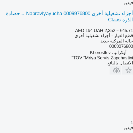
فيديو
أجزاء تشغيلية أخرى Napravlyayucha 0009976800 لـ حصادة
الذرة Claas
AED 194
UAH 2,352
≈ €45.71
قطع الغيار - أجزاء تشغيلية أخرى
حالة المركبة
جديد
0009976800
أوكرانيا، Khorostkiv
TOV "Mriya Servis Zapchastini"
الاتصال بالبائع
1
فيديو