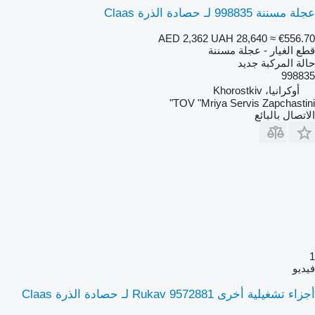
عجلة مسننة 998835 لـ حصادة الذرة Claas
AED 2,362
UAH 28,640
≈ €556.70
قطع الغيار - عجلة مسننة
حالة المركبة
جديد
998835
أوكرانيا، Khorostkiv
TOV "Mriya Servis Zapchastini"
الاتصال بالبائع
1
فيديو
أجزاء تشغيلية أخرى Rukav 9572881 لـ حصادة الذرة Claas