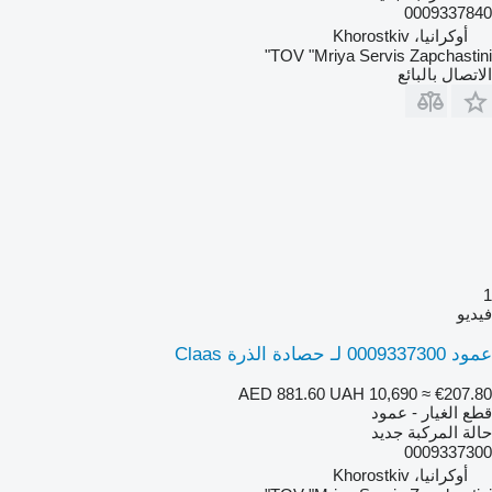
0009337840
أوكرانيا، Khorostkiv
TOV "Mriya Servis Zapchastini"
الاتصال بالبائع
1
فيديو
عمود 0009337300 لـ حصادة الذرة Claas
AED 881.60
UAH 10,690
≈ €207.80
قطع الغيار - عمود
حالة المركبة
جديد
0009337300
أوكرانيا، Khorostkiv