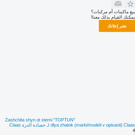
بيع ماكينات أم مركبات؟
يمكنك القيام بذلك معنا!
نشر إعلانك
Zashchita shyn ot sterni “TOPTUN”
dlya zhatok (marki/modeli v opisanii) Claas لـ حصادة الذرة Claas
4