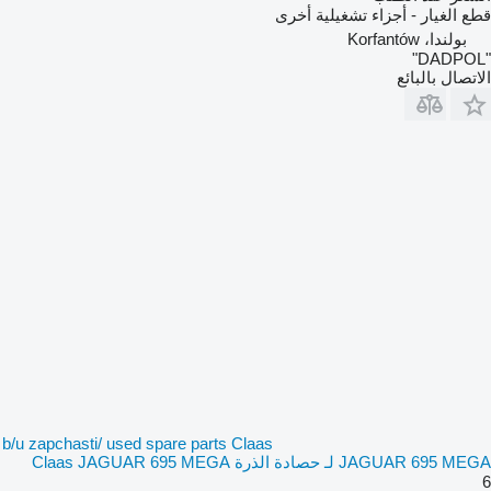
قطع الغيار - أجزاء تشغيلية أخرى
بولندا، Korfantów
"DADPOL"
الاتصال بالبائع
b/u zapchasti/ used spare parts Claas
JAGUAR 695 MEGA لـ حصادة الذرة Claas JAGUAR 695 MEGA
6