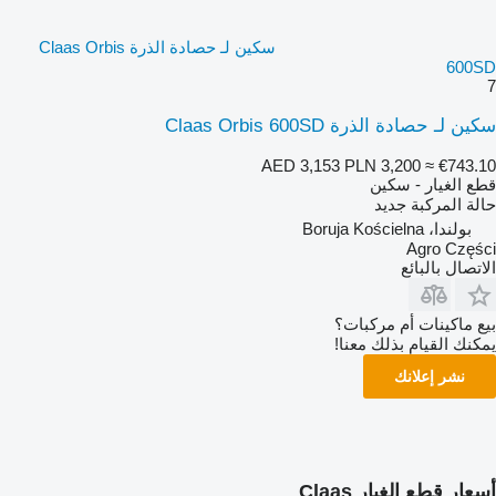
سكين لـ حصادة الذرة Claas Orbis
600SD
7
سكين لـ حصادة الذرة Claas Orbis 600SD
AED 3,153
PLN 3,200
≈ €743.10
قطع الغيار - سكين
حالة المركبة
جديد
بولندا، Boruja Kościelna
Agro Części
الاتصال بالبائع
بيع ماكينات أم مركبات؟
يمكنك القيام بذلك معنا!
نشر إعلانك
أسعار قطع الغيار Claas