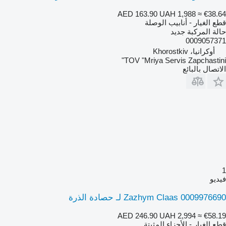
AED 163.90
UAH 1,988
≈ €38.64
قطع الغيار - أنابيب الوصلة
حالة المركبة
جديد
0009057371
أوكرانيا، Khorostkiv
TOV "Mriya Servis Zapchastini"
الاتصال بالبائع
1
فيديو
Zazhym Claas 0009976690 لـ حصادة الذرة
AED 246.90
UAH 2,994
≈ €58.19
قطع الغيار - الأجزاء المثبتة