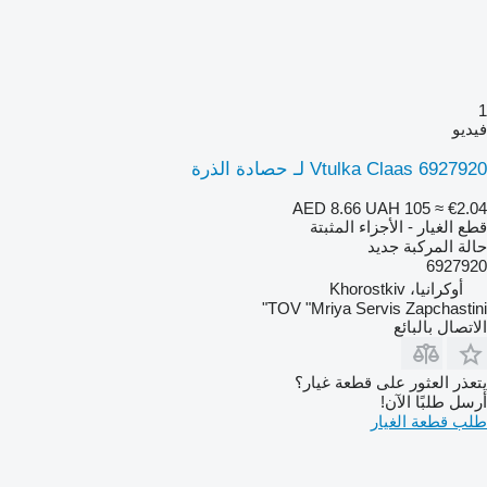
1
فيديو
Vtulka Claas 6927920 لـ حصادة الذرة
AED 8.66
UAH 105
≈ €2.04
قطع الغيار - الأجزاء المثبتة
حالة المركبة
جديد
6927920
أوكرانيا، Khorostkiv
TOV "Mriya Servis Zapchastini"
الاتصال بالبائع
يتعذر العثور على قطعة غيار؟
أرسل طلبًا الآن!
طلب قطعة الغيار