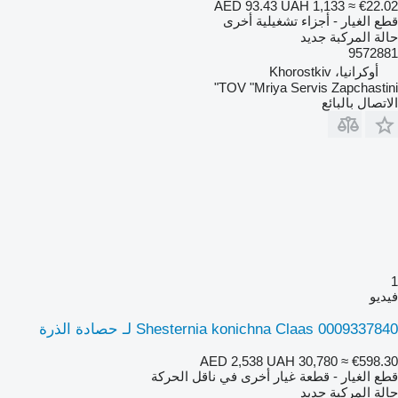
AED 93.43
UAH 1,133
≈ €22.02
قطع الغيار - أجزاء تشغيلية أخرى
حالة المركبة
جديد
9572881
أوكرانيا، Khorostkiv
TOV "Mriya Servis Zapchastini"
الاتصال بالبائع
1
فيديو
Shesternia konichna Claas 0009337840 لـ حصادة الذرة
AED 2,538
UAH 30,780
≈ €598.30
قطع الغيار - قطعة غيار أخرى في ناقل الحركة
حالة المركبة
جديد