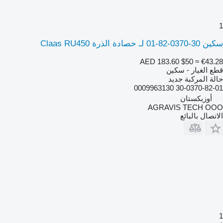
1
سكين 30-0370-82-01 لـ حصادة الذرة Claas RU450
AED 183.60
$50
≈ €43.28
قطع الغيار - سكين
حالة المركبة
جديد
30-0370-82-01 0009963130
أوزبكستان
AGRAVIS TECH OOO
الاتصال بالبائع
1