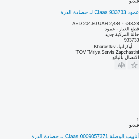
فيديو
عمود Claas 933733 لـ حصادة الذرة
AED 204.80
UAH 2,484
≈ €48.28
قطع الغيار - عمود
حالة المركبة
جديد
933733
أوكرانيا، Khorostkiv
TOV "Mriya Servis Zapchastini"
الاتصال بالبائع
1
فيديو
أنابيب الوصلة Claas 0009057371 لـ حصادة الذرة