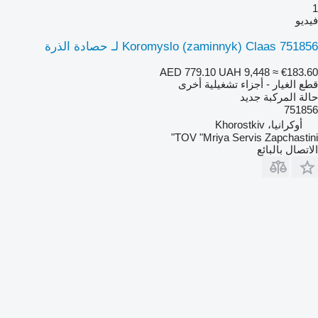
1
فيديو
Koromyslo (zaminnyk) Claas 751856 لـ حصادة الذرة
AED 779.10
UAH 9,448
≈ €183.60
قطع الغيار - أجزاء تشغيلية أخرى
حالة المركبة
جديد
751856
أوكرانيا، Khorostkiv
TOV "Mriya Servis Zapchastini"
الاتصال بالبائع