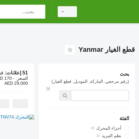
قطع الغيار Yanmar
51 إعلانات:
قطع
بحث
السعر:
D 170 -
(رقم مرجعي, الماركة, الموديل, قطع الغيار)
AED 29,000
الفئة
أجزاء المحرك
نظم التبريد
المحركات