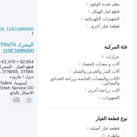
كباسات
مشعاعات
نظم تغذية الوقود
قطع غيار الهيكل
وحدات متشعبة
مضخة حقن الوقود ذات الضغط العالي
التجهيزات الكهربائية
مخفضات آلية الدوران
رشاشات
قطعة غيار أخرى
مولدات كهربائية
00, 119C1695000
قطع غيار أخرى في نظام الوقود
قطع الغيار
7
فئة المركبة
119C1695000
جرارات
0
€2,470
≈ $2,854
جرارات بعجلات
آلات و معدات الحصاد
قطع الغيار - المحر
جرارات صغيرة
آلات الحصادة الدراسة
آلات البذر والغرس والشتل
TNE66, 3TN66,...
ديزل / مازوت
آلات زرع النباتات
الآلات والمعدات الخاصة بزراعة الحدائق
والبساتين
إستونيا، Tallinn
Eriteh Service OÜ
آلات زراعية أخرى
الاتصال بالبائع
التجهيزات
نوع قطعة الغيار
قطعة غيار أصلية
تناظري