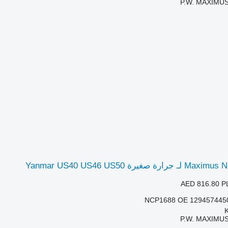
P.W. MAXIMUS
AED 816.80
P
NCP1688 OE 129457445
P.W. MAXIMUS