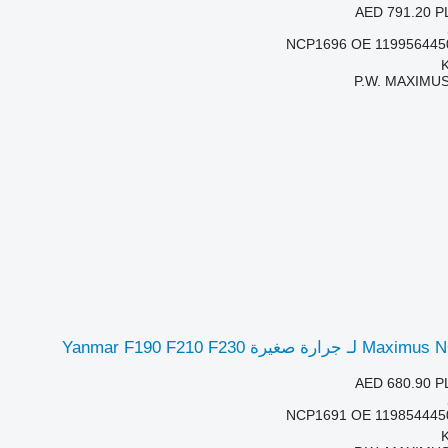
AED 791.20
P
NCP1696 OE 119956445
P.W. MAXIMUS
AED 680.90
P
NCP1691 OE 119854445