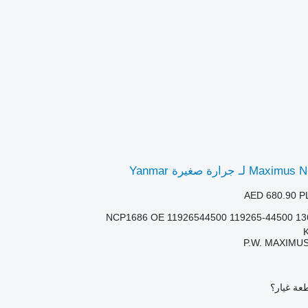
AED 680.90
P
NCP1686 OE 11926544500 119265-44500 1
P.W. MAXIMUS
عة غيار؟