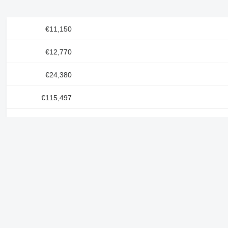
€11,150
€12,770
€24,380
€115,497
€18,000
€13,284
€36,000
مشروعاتنا