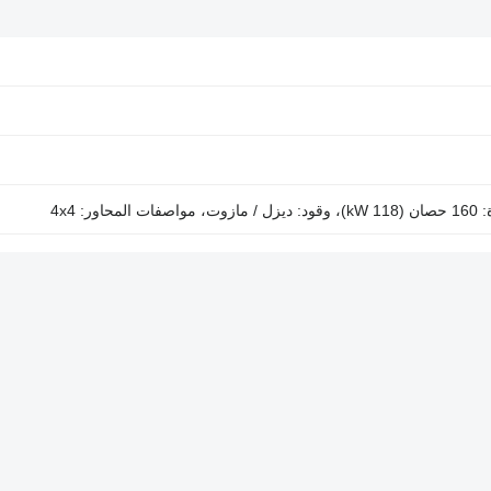
عروضنا