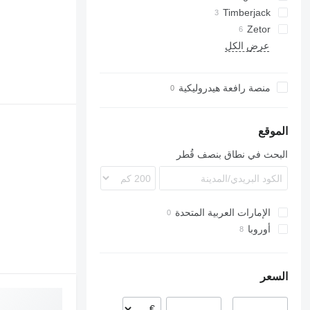
Timberjack
630E
81
N-series
Zetor
عرض الكل
T-series
منصة رافعة هيدروليكية
الموقع
البحث في نطاق بنصف قُطر
الإمارات العربية المتحدة
أوروبا
بولندا
سلوفاكيا
السعر
–