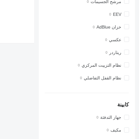
مرشح الجسيمات
EEV
خزان AdBlue
عكسي
ريتاردر
نظام التزييت المركزي
نظام القفل التفاضلي
كابينة
جهاز التدفئة
مكيف