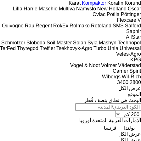
Karat
Kompaktor
Koralin
Korund
Lilla Harrie
Maschio
Multiva
Namyslo
New Holland
Oscar
Ovlac
Potila
Pöttinger
Flexcare V
Quivogne
Rau
Regent
Rol/Ex
Rolmako
Rotoland
SMS
Salford
Saphir
AllStar
Schmotzer
Sloboda
Soil Master
Solan
Syla Mashyn
Technopol
TerFed
Thyregod
Treffler
Tsekhovyk-Agro
Turbo
Unia
Universal
Veles-Agro
KPG
Vogel & Noot
Volmer
Väderstad
Carrier
Spirit
Wibergs
Wil-Rich
3400
2800
عرض الكل
الموقع
البحث في نطاق بنصف قُطر
الإمارات العربية المتحدة
أوروبا
بولندا
فرنسا
عرض الكل
عرض الكل