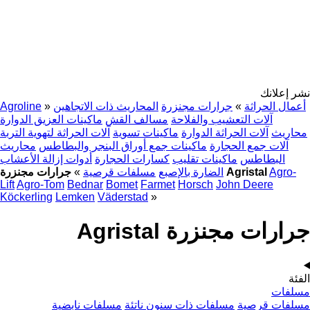
نشر إعلانك
أعمال الحراثة
»
جرارات مجنزرة
المحاريث ذات الاتجاهين
»
Agroline
آلات التعشيب والفلاحة
مسالف القش
ماكينات العزيق الدوارة
محاريث
آلات الحراثة الدوارة
ماكينات تسوية
آلات الحراثة لتهوية التربة
آلات جمع الحجارة
ماكينات جمع أوراق البنجر والبطاطس
محاريث
البطاطس
ماكينات تقليب
كسارات الحجارة
أدوات إزالة الأعشاب
Agro-
جرارات مجنزرة Agristal
الضارة بالإصبع
مسلفات قرصية
»
Lift
Agro-Tom
Bednar
Bomet
Farmet
Horsch
John Deere
Köckerling
Lemken
Väderstad
»
جرارات مجنزرة Agristal
الفئة
مسلفات
مسلفات قرصية
مسلفات ذات سنون ناتئة
مسلفات نابضية