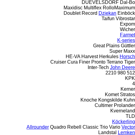
DUEVELSDORF
Dal-Bo
Maxidisc
Multiflex
RolloMaximum
Doublet Record
Dziekan
Einböck
Taifun
Vibrostar
Expom
Wicher
Farmet
K-series
Great Plains
Güttler
Super Maxx
HE-VA
Harvest
Herkules
Horsch
Cruiser
Cura
Finer
Pronto
Terrano
Tiger
Inter-Tech
John Deere
2210
980
512
KPK
4
Kerner
Komet
Stratos
Knoche
Kongskilde
Kuhn
Cultimer
Prolander
Kverneland
TLD
Köckerling
Allrounder
Quadro
Rebell Classic
Trio
Vario
Vector
Landstal
Lemken