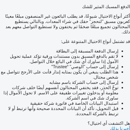
الدفع المسبك المثير للشك
أكثر أنواع الاحتيال شيوعًا، قد يطلب البائعون غير المنصفون مبلغًا معينًا
كعربون مسبق "لتحجز" حقك في شراء المعدات. وبالتالي يستطيع
المحتالون تجميع مبلغًا ضخمًا ثم يختفون ولا تستطيع التواصل معهم بعد
ذلك.
قد تشتمل أنواع الاحتيال المتنوعة على:
إرسال الدفعة المسبقة إلى البطاقة
لا تقم بالدفع المسبق بدون مستندات ورقية تؤكد عملية تحويل
الأمول إذا ساورك أي شك في البائع خلال التواصل.
إرسال إلى حساب "الوصي" “Trustee”
هذا الطلب ينبغي أن يكون بمثابه إنذار فأنت على الأرجح تتواصل مع
شخص محتال.
إرسال إلى حساب الشركة باسم مشابه
توخّ الحذر، فقد يختفي المحتالون أنفسهم أيضًا خلف شركات
معلومة أو يدخلون تغييرات طفيفة على الاسم. لا تحول الأموال إذا
ساورك شك في اسم الشركة.
استبدال البيانات الخاصة في فاتورة شركة حقيقية
قبل التحويل، تأكد أن البيانات المحددة صحيحة وأنها ترتبط أو لا
ترتبط بالشركة المحددة.
هل اكتشفت أي احتيال؟
أخبرنا بذلك