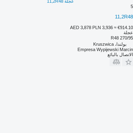
عجلة 11,2R48
5
11,2R48
AED 3,878
PLN 3,936
≈ €914.10
عجلة
270/95 R48
بولندا، Kruszwica
Empresa Wypijewski Marcin
الاتصال بالبائع