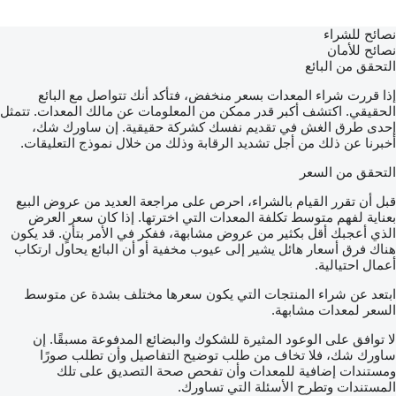
نصائح للشراء
نصائح للأمان
التحقق من البائع
إذا قررت شراء المعدات بسعر منخفض، فتأكد أنك تتواصل مع البائع
الحقيقي. اكتشف أكبر قدر ممكن من المعلومات عن مالك المعدات. تتمثل
إحدى طرق الغش في تقديم نفسك كشركة حقيقية. إن ساورك شك،
أخبرنا عن ذلك من أجل تشديد الرقابة وذلك من خلال نموذج التعليقات.
التحقق من السعر
قبل أن تقرر القيام بالشراء، احرص على مراجعة العديد من عروض البيع
بعناية لفهم متوسط تكلفة المعدات التي اخترتها. إذا كان سعر العرض
الذي أعجبك أقل بكثير من عروض مشابهة، ففكر في الأمر بتأنٍ. قد يكون
هناك فرق أسعار هائل يشير إلى عيوب مخفية أو أن البائع يحاول ارتكاب
أعمال احتيالية.
ابتعد عن شراء المنتجات التي يكون سعرها مختلف بشدة عن متوسط
السعر لمعدات مشابهة.
لا توافق على الوعود المثيرة للشكوك والبضائع المدفوعة مسبقًا. إن
ساورك شك، فلا تخاف من طلب توضيح التفاصيل وأن تطلب صورًا
ومستندات إضافية للمعدات وأن تفحص صحة التصديق على تلك
المستندات وتطرح الأسئلة التي تساورك.