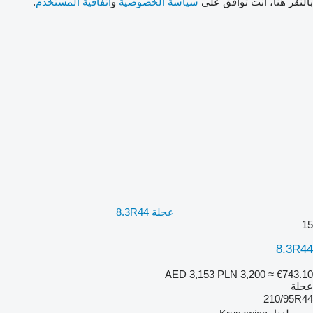
بالنقر هنا، أنت توافق على
سياسة الخصوصية
و
اتفاقية المستخدم
.
عجلة 8.3R44
15
8.3R44
AED 3,153
PLN 3,200
≈ €743.10
عجلة
210/95R44