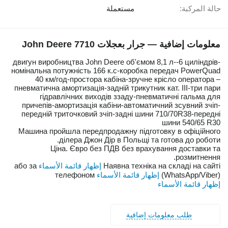
حالة المركبة:
مستعملة
معلومات إضافية — جرار بعجلات John Deere 7710
двигун виробництва John Deere об'ємом 8,1 л--6 циліндрів-
номінальна потужність 166 к.с-коробка передач PowerQuad
40 км/год-простора кабіна-зручне крісло оператора –
пневматична амортизація-задній трикутник кат. III-три пари
гідравлічних виходів ззаду-пневматичні гальма для
причепів-амортизація кабіни-автоматичний зсувний зчіп-
передній триточковий зчіп-задні шини 710/70R38-передні
шини 540/65 R30
Машина пройшла передпродажну підготовку в офіційного
ділера Джон Дір в Польщі та готова до роботи.
Ціна. Євро без ПДВ без врахування доставки та
розмитнення.
Наявна техніка на складі на сайті
إظهار قائمة الأسماء
або за
‬ (WhatsApp/Viber)
إظهار قائمة الأسماء
إظهار قائمة الأسماء
طلب معلومات إضافية