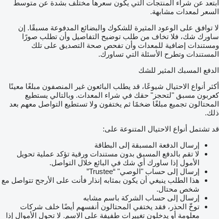
ابتعد عن شراء المنتجات التي يكون سعرها مختلف بشدة عن متوسط
السعر لمعدات مشابهة.
لا توافق على الوعود المثيرة للشكوك والبضائع المدفوعة مسبقًا. إن
ساورك شك، فلا تخاف من طلب توضيح التفاصيل وأن تطلب صورًا
ومستندات إضافية للمعدات وأن تفحص صحة التصديق على تلك
المستندات وتطرح الأسئلة التي تساورك.
الدفع المسبك المثير للشك
أكثر أنواع الاحتيال شيوعًا، قد يطلب البائعون غير المنصفون مبلغًا معينًا
كعربون مسبق "لتحجز" حقك في شراء المعدات. وبالتالي يستطيع
المحتالون تجميع مبلغًا ضخمًا ثم يختفون ولا تستطيع التواصل معهم بعد
ذلك.
قد تشتمل أنواع الاحتيال المتنوعة على:
إرسال الدفعة المسبقة إلى البطاقة
لا تقم بالدفع المسبق بدون مستندات ورقية تؤكد عملية تحويل
الأمول إذا ساورك أي شك في البائع خلال التواصل.
إرسال إلى حساب "الوصي" “Trustee”
هذا الطلب ينبغي أن يكون بمثابه إنذار فأنت على الأرجح تتواصل مع
شخص محتال.
إرسال إلى حساب الشركة باسم مشابه
توخّ الحذر، فقد يختفي المحتالون أنفسهم أيضًا خلف شركات
معلومة أو يدخلون تغييرات طفيفة على الاسم. لا تحول الأموال إذا