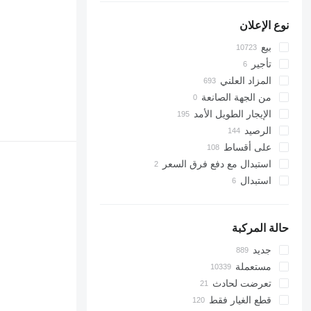
Vestrum
5055 E
4708
5058 E
5435
نوع الإعلان
5067 E
5445
بيع
5070 M
5455
تأجير
5075
5460
المزاد العلني
5080
5465
من الجهة الصانعة
5085 M
5610
الإيجار الطويل الأمد
5090
5611
الرصيد
5100
5710
على أقساط
5105 GN
5711
استبدال مع دفع فرق السعر
5115
5713
استبدال
5210
6140
5615
6180
5620
6190
حالة المركبة
5720
6260
جديد
5820
6270
مستعملة
6090
6290
تعرضت لحادث
6100
6455
قطع الغيار فقط
6105
6460