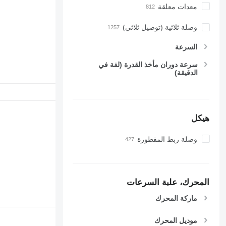
معدات معلقة
7600
7700
وصلة ثلاثية (توصيل ثلاثي)
7710
7720
السرعة
7730
سرعة دوران مأخذ القدرة (لفة في
7800
الدقيقة)
7810
7820
7830
هيكل
7920
7930
وصلة ربط المقطورة
8100
8200
8220
8230
المحرك، علبة السرعات
8260 R
ماركة المحرك
8270 R
8285 R
موديل المحرك