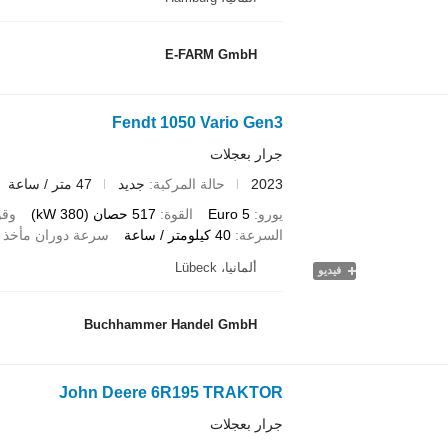
E-FARM GmbH
Fendt 1050 Vario Gen3
جرار بعجلات
2023
حالة المركبة
جديد
47 متر / ساعة
يورو
Euro 5
القوة
517 حصان (380 kW)
وقو
السرعة
40 كيلومتر / ساعة
سرعة دوران مأخذ ا
ألمانيا، Lübeck
فيديو
Buchhammer Handel GmbH
John Deere 6R195 TRAKTOR
جرار بعجلات