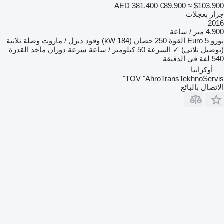
AED 381,400
€89,900
≈ $103,900
جرار بعجلات
2016
4,900 متر / ساعة
يورو
Euro 5
القوة
250 حصان (184 kW)
وقود
ديزل / مازوت
وصلة ثلاثية
(توصيل ثلاثي)
✓
السرعة
50 كيلومتر / ساعة
سرعة دوران مأخذ القدرة
540 لفة في الدقيقة
أوكرانيا
TOV "AhroTransTekhnoServis"
الاتصال بالبائع