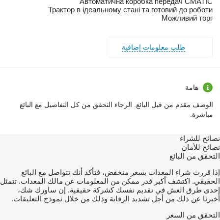
Автоматична коробка передач CMATIC
Трактор в ідеальному стані та готовий до роботи
Можливий торг
طلب معلومات إضافية
هامة
الوصف مقدم من قبل البائع. الرجاء التحقق من كل التفاصيل مع البائع
مباشرة.
نصائح للشراء
نصائح للأمان
التحقق من البائع
إذا قررت شراء المعدات بسعر منخفض، فتأكد أنك تتواصل مع البائع
الحقيقي. اكتشف أكبر قدر ممكن من المعلومات عن مالك المعدات. تتمثل
إحدى طرق الغش في تقديم نفسك كشركة حقيقية. إن ساورك شك،
أخبرنا عن ذلك من أجل تشديد الرقابة وذلك من خلال نموذج التعليقات.
التحقق من السعر