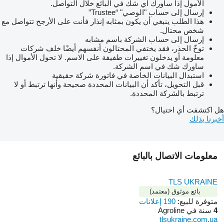
الأمول إذا ساورك أي شك في البائع خلال التواصل.
إرسال إلى حساب "الوصي" “Trustee”
هذا الطلب ينبغي أن يكون بمثابه إنذار فأنت على الأرجح تتواصل مع
شخص محتال.
إرسال إلى حساب الشركة باسم مشابه
توخّ الحذر، فقد يختفي المحتالون أنفسهم أيضًا خلف شركات
معلومة أو يدخلون تغييرات طفيفة على الاسم. لا تحول الأموال إذا
ساورك شك في اسم الشركة.
استبدال البيانات الخاصة في فاتورة شركة حقيقية
قبل التحويل، تأكد أن البيانات المحددة صحيحة وأنها ترتبط أو لا
ترتبط بالشركة المحددة.
هل اكتشفت أي احتيال؟
أخبرنا بذلك
معلومات الاتصال بالبائع
TLS UKRAINE
بائع موثوق (معتمد)
متوفرة للبيع:
190 إعلانات
4
سنة في Agroline
tlsukraine.com.ua