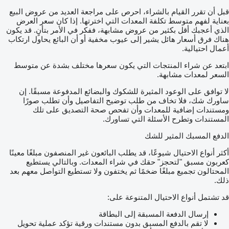
قبل أن تقرر القيام بالشراء، احرص على مراجعة العديد من عروض البيع
بعناية لفهم متوسط تكلفة المعدات التي اخترتها. إذا كان سعر العرض
الذي أعجبك أقل بكثير من عروض مشابهة، ففكر في الأمر بتأنٍ. قد يكون
هناك فرق أسعار هائل يشير إلى عيوب مخفية أو أن البائع يحاول ارتكاب
أعمال احتيالية.
ابتعد عن شراء المنتجات التي يكون سعرها مختلف بشدة عن متوسط
السعر لمعدات مشابهة.
لا توافق على الوعود المثيرة للشكوك والبضائع المدفوعة مسبقًا. إن
ساورك شك، فلا تخاف من طلب توضيح التفاصيل وأن تطلب صورًا
ومستندات إضافية للمعدات وأن تفحص صحة التصديق على تلك
المستندات وتطرح الأسئلة التي تساورك.
الدفع المسبك المثير للشك
أكثر أنواع الاحتيال شيوعًا، قد يطلب البائعون غير المنصفون مبلغًا معينًا
كعربون مسبق "لتحجز" حقك في شراء المعدات. وبالتالي يستطيع
المحتالون تجميع مبلغًا ضخمًا ثم يختفون ولا تستطيع التواصل معهم بعد
ذلك.
قد تشتمل أنواع الاحتيال المتنوعة على:
إرسال الدفعة المسبقة إلى البطاقة
لا تقم بالدفع المسبق بدون مستندات ورقية تؤكد عملية تحويل