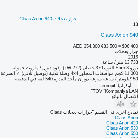
جرار بعجلات Claas Axion 940
13
Claas Axion 940
AED 354,300
€83,500
≈ $96,480
جرار بعجلات
2016
13,733 متر / ساعة
يورو
Euro 3
القوة
370 حصان (272 kW)
وقود
ديزل / مازوت
حمولة
11,000 كجم
مواصفات المحاور
4x4
وصلة ثلاثية (توصيل ثلاثي)
✓
السرعة
50 كيلومتر / ساعة
سرعة دوران مأخذ القدرة
540 لفة في الدقيقة
أوكرانيا، Ternopil
TOV "Kompaniya LAN"
الاتصال بالبائع
نماذج أخرى في القسم "جرارات بعجلات Claas"
Claas Arion
Claas Arion 420
Claas Arion 530
Claas Arion 550