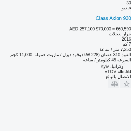
30
فيديو
Claas Axion 930
AED 257,100
$70,000
≈ €60,590
جرار بعجلات
2016
7 كم
7,250 متر / ساعة
القوة
310 حصان (228 kW)
وقود
ديزل / مازوت
حمولة
11,000 كجم
السرعة
45 كيلومتر / ساعة
أوكرانيا، Kyiv
TOV «Iksfild»
الاتصال بالبائع