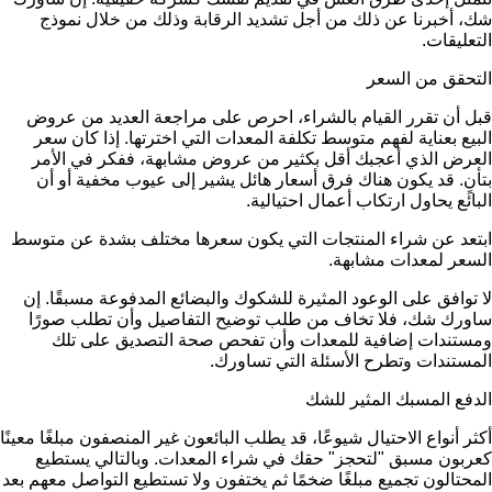
شك، أخبرنا عن ذلك من أجل تشديد الرقابة وذلك من خلال نموذج
التعليقات.
التحقق من السعر
قبل أن تقرر القيام بالشراء، احرص على مراجعة العديد من عروض
البيع بعناية لفهم متوسط تكلفة المعدات التي اخترتها. إذا كان سعر
العرض الذي أعجبك أقل بكثير من عروض مشابهة، ففكر في الأمر
بتأنٍ. قد يكون هناك فرق أسعار هائل يشير إلى عيوب مخفية أو أن
البائع يحاول ارتكاب أعمال احتيالية.
ابتعد عن شراء المنتجات التي يكون سعرها مختلف بشدة عن متوسط
السعر لمعدات مشابهة.
لا توافق على الوعود المثيرة للشكوك والبضائع المدفوعة مسبقًا. إن
ساورك شك، فلا تخاف من طلب توضيح التفاصيل وأن تطلب صورًا
ومستندات إضافية للمعدات وأن تفحص صحة التصديق على تلك
المستندات وتطرح الأسئلة التي تساورك.
الدفع المسبك المثير للشك
أكثر أنواع الاحتيال شيوعًا، قد يطلب البائعون غير المنصفون مبلغًا معينًا
كعربون مسبق "لتحجز" حقك في شراء المعدات. وبالتالي يستطيع
المحتالون تجميع مبلغًا ضخمًا ثم يختفون ولا تستطيع التواصل معهم بعد