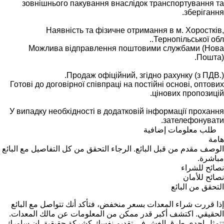
зовнішнього пакування внаслідок транспортування та
зберігання.
Наявність та фізичне отримання в м. Хоростків,
Тернопільської обл..
Можлива відправлення поштовими службами (Нова
Пошта).
Продаж офіційний, згідно рахунку (з ПДВ.).
Готові до договірної співпраці на постійні основі, оптових
цінових пропозицій.
У випадку необхідності в додатковій інформації прохання
зателефонувати.
طلب معلومات إضافية
هامة
الوصف مقدم من قبل البائع. الرجاء التحقق من كل التفاصيل مع البائع
مباشرة.
نصائح للشراء
نصائح للأمان
التحقق من البائع
إذا قررت شراء المعدات بسعر منخفض، فتأكد أنك تتواصل مع البائع
الحقيقي. اكتشف أكبر قدر ممكن من المعلومات عن مالك المعدات.
تتمثل إحدى طرق الغش في تقديم نفسك كشركة حقيقية. إن ساورك