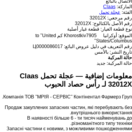
الاتصال بالبائع
الماركة:
Claas
الفئة:
عجلة تحمل
رقم مرجعي:
32012X
رقم الأصل بالكتالوج:
32012X
نوع قطعة الغيار:
قطعة غيار أصلية
الموقع:
أوكرانيا
Khorostkiv
7905 كم to "United
States/Columbus"
رقم التعريف في دليل عروض البائع:
Ц0000086017
تاريخ النشر:
بالأمس
حالة المركبة
حالة المركبة:
جديد
معلومات إضافية — عجلة تحمل Claas
32012X لـ رأس حصاد الحبوب
Компанія ТОВ ''МРІЯ - СЕРВІС'' Контінентал Фармерз Груп.
Продаж закуплених запасних частин, які перебувають без
внутрішнього використання.
В наявності більше 6 - ти тисяч найменувань до
різноманітного типу техніки.
Запасні частини є новими, з можливими пошкодженнями