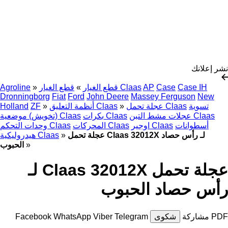
نشر إعلانك
Case IH
Case
AP
قطع الغيار Claas
قطع الغيار
»
»
Agroline
Dronningborg
Fiat
Ford
John Deere
Massey Ferguson
New
تسوية
عجلة تحمل Claas
»
أنظمة التعليق Claas
»
ZF
Holland
عجلات مشط التبن Claas
بكرات Claas
(تخويش) موضعية Claas
أسطوانات
اوجير Claas
المحركات Claas
وحدات التحكم Claas
عجلة تحمل Claas 32012X لـ رأس حصاد
»
هيدروليكية Claas
»
الحبوب
عجلة تحمل Claas 32012X لـ
رأس حصاد الحبوب
PDF
مشاركة
شكوى
Telegram
Viber
WhatsApp
Facebook