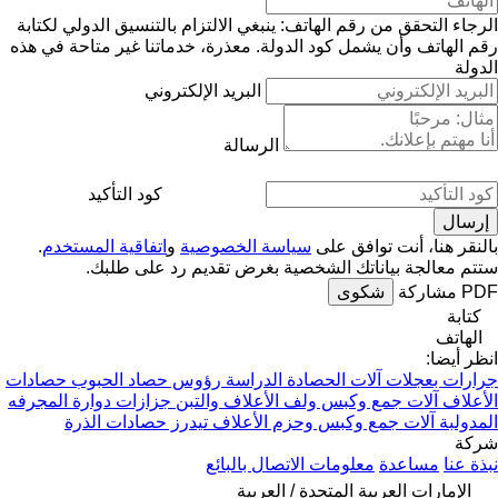
الرجاء التحقق من رقم الهاتف: ينبغي الالتزام بالتنسيق الدولي لكتابة
رقم الهاتف وأن يشمل كود الدولة.
معذرة، خدماتنا غير متاحة في هذه
الدولة
البريد الإلكتروني
الرسالة
كود التأكيد
بالنقر هنا، أنت توافق على
سياسة الخصوصية
و
اتفاقية المستخدم
.
ستتم معالجة بياناتك الشخصية بغرض تقديم رد على طلبك.
PDF
مشاركة
شكوى
كتابة
الهاتف
انظر أيضا:
جرارات بعجلات
آلات الحصادة الدراسة
رؤوس حصاد الحبوب
حصادات
الأعلاف
آلات جمع وكبس ولف الأعلاف والتبن
جزازات دوارة
المجرفه
المدولبة
آلات جمع وكبس وحزم الأعلاف
تيدرز
حصادات الذرة
شركة
نبذة عنا
مساعدة
معلومات الاتصال بالبائع
الإمارات العربية المتحدة / العربية