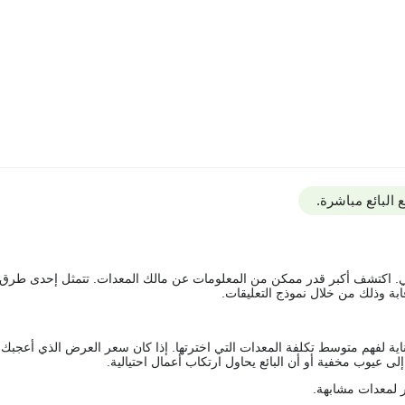
Zaradi različnih vrst 
البائع مباشرة.
يقي. اكتشف أكبر قدر ممكن من المعلومات عن مالك المعدات. تتمثل إحدى طرق
i, nakladalniki, mini bagri, hidravlična kladiva, gradbene prikolice, plato p
ة وذلك من خلال نموذج التعليقات.
če, sortirne klešče, rušilne klešče, rezalne klešče, rušilno rezalne kleš
اية لفهم متوسط تكلفة المعدات التي اخترتها. إذا كان سعر العرض الذي أعجبك 
 عيوب مخفية أو أن البائع يحاول ارتكاب أعمال احتيالية.
 لمعدات مشابهة.