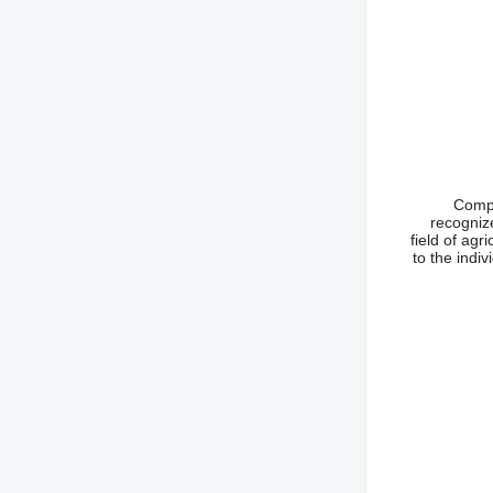
Compa
recogniz
field of agr
to the indiv