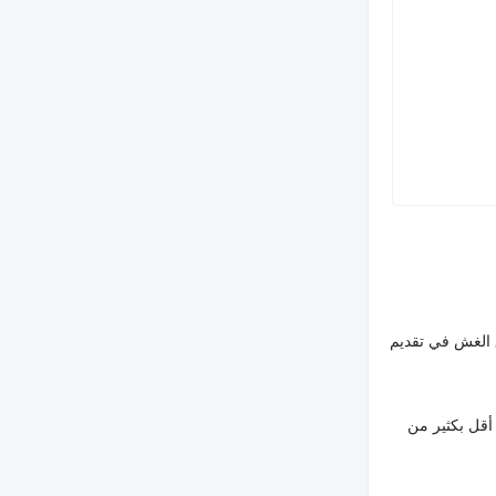
 الغش في تقديم
Demperj
ploš
أقل بكثير من