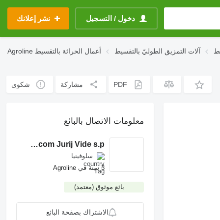
دخول / التسجيل
نشر إعلانك
يط
آلات التمزيق الطوليّ بالتقسيط
أعمال الحراثة بالتقسيط
Agroline
PDF
مشاركة
شكوى
معلومات الاتصال بالبائع
Eurocom Jurij Vide s.p.
سلوفينيا
3 سنة في Agroline
بائع موثوق (معتمد)
الاشتراك بصفحة البائع