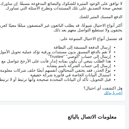
OPOMBA: Obstaja možnost napak pri vnosu podatkov.
لا توافق على الوعود المثيرة للشكوك والبضائع المدفوعة مسبقًا. إن ساو
eminjanja zaloge) in tehnične podatke preverite pri prodajalcu.
تفحص صحة التصديق على تلك المستندات وتطرح الأسئلة التي تساورك.
i uporabi v vinogradništvu, sadjarstvu ter v različnih nasadih
الدفع المسبك المثير للشك
na tudi varna in učinkovita košnja neposredno ob trtah, drevesih
in grmih, brez poškodb rastlin in opornih elementov.
أكثر أنواع الاحتيال شيوعًا، قد يطلب البائعون غير المنصفون مبلغًا معينًا 
يختفون ولا تستطيع التواصل معهم بعد ذلك.
 pa omogoča natančno košnjo med vrstami in ob deblih. Disk je
 se po prehodu vrne v delovni položaj. Takšna rešitev omogoča
قد تشتمل أنواع الاحتيال المتنوعة على:
ter nasadih lešnikov, borovnic, brusnic, malin, ribeza in aronije.
إرسال الدفعة المسبقة إلى البطاقة
ložaja glede na traktor in teren. Kladivna izvedba z 28 kladivi
لا تقم بالدفع المسبق بدون مستندات ورقية تؤكد عملية تحويل الأمول
ega in večjega grmovja. Velika komora in velika izmetna odprtina
إرسال إلى حساب "الوصي" “Trustee”
je še posebej pomembno pri delu z gosto ali vlažno vegetacijo.
هذا الطلب ينبغي أن يكون بمثابه إنذار فأنت على الأرجح تتواصل م
إرسال إلى حساب الشركة باسم مشابه
komponente pred preobremenitvami in podaljšuje življenjsko dobo
توخّ الحذر، فقد يختفي المحتالون أنفسهم أيضًا خلف شركات معلومة
elovanje hidravličnega pomika in odmičnega diska, ne glede na
استبدال البيانات الخاصة في فاتورة شركة حقيقية
o natančno nastavitev delovne višine ter dobro sledenje terenu na
قبل التحويل، تأكد أن البيانات المحددة صحيحة وأنها ترتبط أو لا ترتب
ravninskih in rahlo neravnih površinah.
هل اكتشفت أي احتيال؟
أخبرنا بذلك
 traktorje z močjo od 35 do 100 KM. Močno ohišje je prilagojeno
namestitev, kardanska gred pa je vključena v ceno, kar omogoča
takojšnjo pripravljenost za delo.
r z diskom za natančno košnjo med vrstami, učinkovito mulčanje
 rešitev za vinograde, sadovnjake in zahtevne grmičaste nasade.
معلومات الاتصال بالبائع