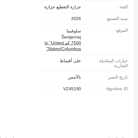
الفئة:
جرارة التقطيع جزازة
سنة التصنيع:
2026
الموقع:
سلوفينيا
Šentjernej
7500 كم to "United
States/Columbus"
خيارات المعاملة
على أقساط
التجارية:
تاريخ النشر:
بالأمس
VZ45190
Agroline ID: