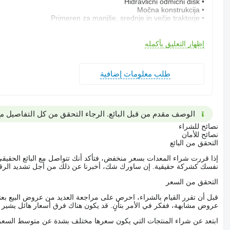
• Hidravlični odmični disk
• Močna konstrukcija
• Primeren za manjše, srednje in večje traktorje
• Vinogradniško sadjarski model
• Enostavna in praktična uporaba
• Za profesionalno uporabo
إظهار التعليق بأكمله
• Kardanska gred je v ceni
in letnikov traktorjev nas kontaktirajte za pravilno izbiro mulčerja.
طلب معلومات إضافية
Neto cena (EXPORT): 2.836,07€
CENA z 22% DDV: 3.460,00 €
الوصف مقدم من قبل البائع. الرجاء التحقق من كل التفاصيل مع 
MOŽNOST DOSTAVE NA DOM.
MOŽNOST POVRAČILA DDV.
نصائح للشراء
نصائح للأمان
Za stranke nudimo garancijo, servis in rezervne dele.
التحقق من البائع
Imamo široko ponudbo gradbenih strojev.
إذا قررت شراء المعدات بسعر منخفض، فتأكد أنك تتواصل مع البائع الحق
rikolice, valjarji, mulčerji, planirne žlice, žabe / nabijalci, vibro
نفسك كشركة حقيقية. إن ساورك شك، أخبرنا عن ذلك من أجل تشديد الرقاب
če, paletne vilice, škarje za železo, mešalne zajemalke za beton,
التحقق من السعر
rezkarje za štore,...
قبل أن تقرر القيام بالشراء، احرص على مراجعة العديد من عروض البيع بعن
Info: 00386 (0) 31-342-240
عروض مشابهة، ففكر في الأمر بتأنٍ. قد يكون هناك فرق أسعار هائل يشير إلى
Mail:
إظهار قائمة الأسماء
Spletna stran:
إظهار قائمة الأسماء
ابتعد عن شراء المنتجات التي يكون سعرها مختلف بشدة عن متوسط السعر