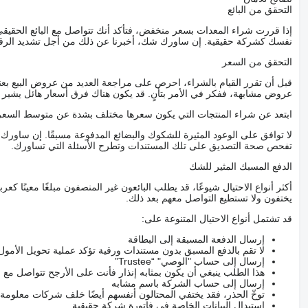
التحقق من البائع
إذا قررت شراء المعدات بسعر منخفض، فتأكد أنك تتواصل مع البائع الحق
نفسك كشركة حقيقية. إن ساورك شك، أخبرنا عن ذلك من أجل تشديد الرقاب
التحقق من السعر
قبل أن تقرر القيام بالشراء، احرص على مراجعة العديد من عروض البيع بعن
عروض مشابهة، ففكر في الأمر بتأنٍ. قد يكون هناك فرق أسعار هائل يشير إلى
ابتعد عن شراء المنتجات التي يكون سعرها مختلف بشدة عن متوسط السعر
لا توافق على الوعود المثيرة للشكوك والبضائع المدفوعة مسبقًا. إن ساو
تفحص صحة التصديق على تلك المستندات وتطرح الأسئلة التي تساورك.
الدفع المسبك المثير للشك
أكثر أنواع الاحتيال شيوعًا، قد يطلب البائعون غير المنصفون مبلغًا معينًا 
يختفون ولا تستطيع التواصل معهم بعد ذلك.
قد تشتمل أنواع الاحتيال المتنوعة على:
إرسال الدفعة المسبقة إلى البطاقة
لا تقم بالدفع المسبق بدون مستندات ورقية تؤكد عملية تحويل الأمول
إرسال إلى حساب "الوصي" “Trustee”
هذا الطلب ينبغي أن يكون بمثابه إنذار فأنت على الأرجح تتواصل م
إرسال إلى حساب الشركة باسم مشابه
توخّ الحذر، فقد يختفي المحتالون أنفسهم أيضًا خلف شركات معلومة
استبدال البيانات الخاصة في فاتورة شركة حقيقية