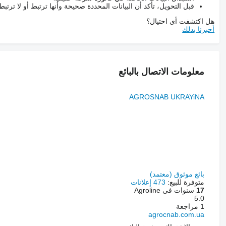
قبل التحويل، تأكد أن البيانات المحددة صحيحة وأنها ترتبط أو لا ترتب
هل اكتشفت أي احتيال؟
أخبرنا بذلك
معلومات الاتصال بالبائع
AGROSNAB UKRAYiNA
بائع موثوق (معتمد)
متوفرة للبيع:
473 إعلانات
17
سنوات في Agroline
5.0
1 مراجعة
agrocnab.com.ua