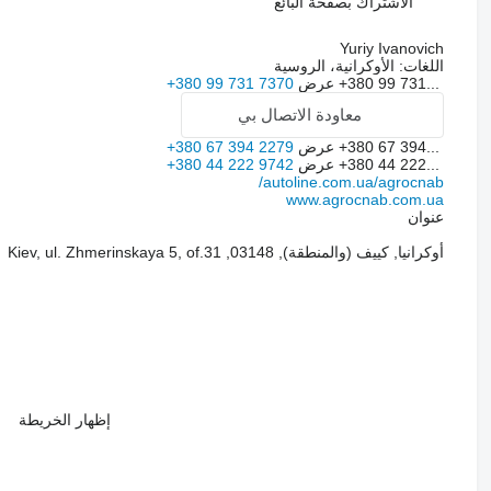
الاشتراك بصفحة البائع
Yuriy Ivanovich
اللغات:
الأوكرانية، الروسية
+380 99 731...
عرض
+380 99 731 7370
معاودة الاتصال بي
+380 67 394...
عرض
+380 67 394 2279
+380 44 222...
عرض
+380 44 222 9742
autoline.com.ua/agrocnab/
www.agrocnab.com.ua
عنوان
أوكرانيا, كييف (والمنطقة), 03148, Kiev, ul. Zhmerinskaya 5, of.31
إظهار الخريطة