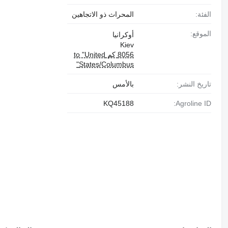
الفئة:
المحراث ذو الاتجاهين
الموقع:
أوكرانيا
Kiev
8056 كم to "United
States/Columbus"
تاريخ النشر:
بالأمس
KQ45188
Agroline ID: