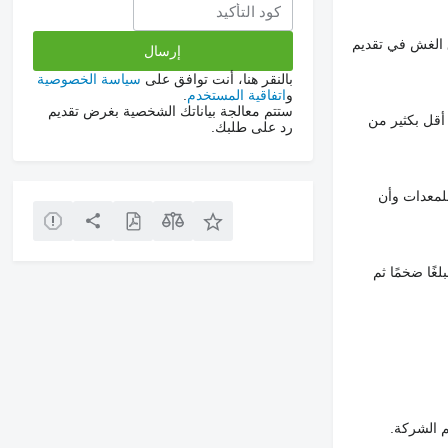
 الغش في تقديم
بالنقر هنا، أنت توافق على
سياسة الخصوصية
و
اتفاقية المستخدم
.
ستتم معالجة بياناتك الشخصية بغرض تقديم
أقل بكثير من
رد على طلبك.
لمعدات وأن
غًا ضخمًا ثم
م الشركة.