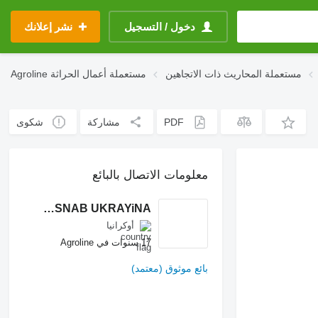
دخول / التسجيل
نشر إعلانك
مستعملة المحاريث ذات الاتجاهين
مستعملة أعمال الحراثة
Agroline
PDF
مشاركة
شكوى
معلومات الاتصال بالبائع
AGROSNAB UKRAYiNA
أوكرانيا
17 سنوات في Agroline
بائع موثوق (معتمد)