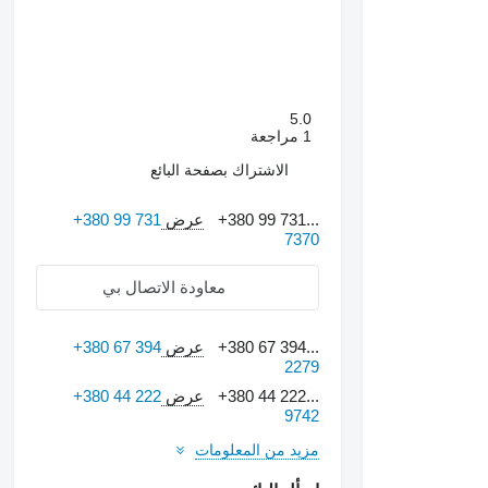
5.0
1 مراجعة
الاشتراك بصفحة البائع
+380 99 731...
عرض
+380 99 731
7370
معاودة الاتصال بي
+380 67 394...
عرض
+380 67 394
2279
طلب الحصول على صور
إضافية
+380 44 222...
عرض
+380 44 222
9742
مزيد من المعلومات