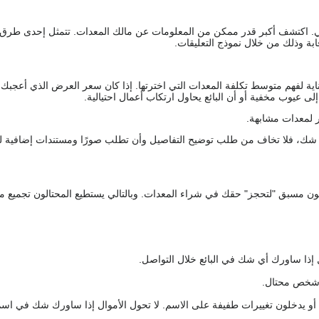
يقي. اكتشف أكبر قدر ممكن من المعلومات عن مالك المعدات. تتمثل إحدى طرق
ة وذلك من خلال نموذج التعليقات.
اية لفهم متوسط تكلفة المعدات التي اخترتها. إذا كان سعر العرض الذي أعجبك 
 عيوب مخفية أو أن البائع يحاول ارتكاب أعمال احتيالية.
 لمعدات مشابهة.
رك شك، فلا تخاف من طلب توضيح التفاصيل وأن تطلب صورًا ومستندات إضافية ل
كعربون مسبق "لتحجز" حقك في شراء المعدات. وبالتالي يستطيع المحتالون تجميع مبل
 إذا ساورك أي شك في البائع خلال التواصل.
ع شخص محتال.
 أو يدخلون تغييرات طفيفة على الاسم. لا تحول الأموال إذا ساورك شك في اس