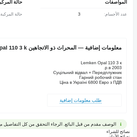
المواصفات
حالة المركب
عدد الأجسام:
3
حالة المركبة:
معلومات إضافية — المحراث ذو الاتجاهين Lemken Opal 110 3 k
Lemken Opal 110 3 к
2003 р.в.
Суцільний відвал + Передплужник
Гарний робочий стан
Ціна в Україні 6800 Евро з ПДВ
طلب معلومات إضافية
الوصف مقدم من قبل البائع. الرجاء التحقق من كل التفاصيل مع 
نصائح للشراء
نصائح للأمان