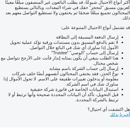
أكثر أنواع الاحتيال شيوعًا، قد يطلب البائعون غير المنصفون مبلغًا معينًا
كعربون مسبق "لتحجز" حقك في شراء المعدات. وبالتالي يستطيع
المحتالون تجميع مبلغًا ضخمًا ثم يختفون ولا تستطيع التواصل معهم بعد
ذلك.
قد تشتمل أنواع الاحتيال المتنوعة على:
إرسال الدفعة المسبقة إلى البطاقة
لا تقم بالدفع المسبق بدون مستندات ورقية تؤكد عملية تحويل
الأمول إذا ساورك أي شك في البائع خلال التواصل.
إرسال إلى حساب "الوصي" “Trustee”
هذا الطلب ينبغي أن يكون بمثابه إنذار فأنت على الأرجح تتواصل مع
شخص محتال.
إرسال إلى حساب الشركة باسم مشابه
توخّ الحذر، فقد يختفي المحتالون أنفسهم أيضًا خلف شركات
معلومة أو يدخلون تغييرات طفيفة على الاسم. لا تحول الأموال إذا
ساورك شك في اسم الشركة.
استبدال البيانات الخاصة في فاتورة شركة حقيقية
قبل التحويل، تأكد أن البيانات المحددة صحيحة وأنها ترتبط أو لا
ترتبط بالشركة المحددة.
هل اكتشفت أي احتيال؟
أخبرنا بذلك