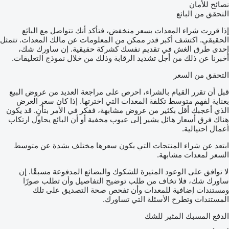
نصائح للأمان
التحقق من البائع
إذا قررت شراء المعدات بسعر منخفض، فتأكد أنك تتواصل مع البائع
الحقيقي. اكتشف أكبر قدر ممكن من المعلومات عن مالك المعدات. تتمثل
إحدى طرق الغش في تقديم نفسك كشركة حقيقية. إن ساورك شك،
أخبرنا عن ذلك من أجل تشديد الرقابة وذلك من خلال نموذج التعليقات.
التحقق من السعر
قبل أن تقرر القيام بالشراء، احرص على مراجعة العديد من عروض البيع
بعناية لفهم متوسط تكلفة المعدات التي اخترتها. إذا كان سعر العرض
الذي أعجبك أقل بكثير من عروض مشابهة، ففكر في الأمر بتأنٍ. قد يكون
هناك فرق أسعار هائل يشير إلى عيوب مخفية أو أن البائع يحاول ارتكاب
أعمال احتيالية.
ابتعد عن شراء المنتجات التي يكون سعرها مختلف بشدة عن متوسط
السعر لمعدات مشابهة.
لا توافق على الوعود المثيرة للشكوك والبضائع المدفوعة مسبقًا. إن
ساورك شك، فلا تخاف من طلب توضيح التفاصيل وأن تطلب صورًا
ومستندات إضافية للمعدات وأن تفحص صحة التصديق على تلك
المستندات وتطرح الأسئلة التي تساورك.
الدفع المسبك المثير للشك