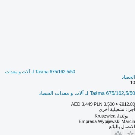
Taśma 675/162,5/50 لـ آلات و معدات
الحصاد
10
Taśma 675/162,5/50 لـ آلات و معدات الحصاد
AED 3,449
PLN 3,500
≈ €812.80
أجزاء تشغيلية أخرى
بولندا، Kruszwica
Empresa Wypijewski Marcin
الاتصال بالبائع