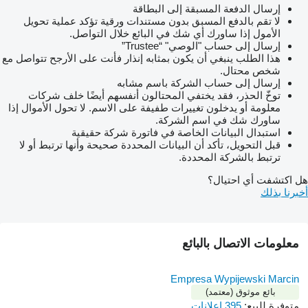
إرسال الدفعة المسبقة إلى البطاقة
لا تقم بالدفع المسبق بدون مستندات ورقية تؤكد عملية تحويل
الأمول إذا ساورك أي شك في البائع خلال التواصل.
إرسال إلى حساب "الوصي" “Trustee”
هذا الطلب ينبغي أن يكون بمثابه إنذار فأنت على الأرجح تتواصل مع
شخص محتال.
إرسال إلى حساب الشركة باسم مشابه
توخّ الحذر، فقد يختفي المحتالون أنفسهم أيضًا خلف شركات
معلومة أو يدخلون تغييرات طفيفة على الاسم. لا تحول الأموال إذا
ساورك شك في اسم الشركة.
استبدال البيانات الخاصة في فاتورة شركة حقيقية
قبل التحويل، تأكد أن البيانات المحددة صحيحة وأنها ترتبط أو لا
ترتبط بالشركة المحددة.
هل اكتشفت أي احتيال؟
أخبرنا بذلك
معلومات الاتصال بالبائع
Empresa Wypijewski Marcin
بائع موثوق (معتمد)
متوفرة للبيع:
395 إعلانات