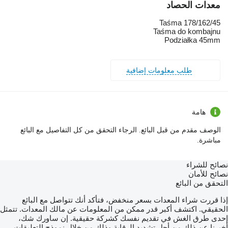
معدات الحصاد
Taśma 178/162/45
Taśma do kombajnu
Podziałka 45mm
طلب معلومات إضافية
هامة
الوصف مقدم من قبل البائع. الرجاء التحقق من كل التفاصيل مع البائع
مباشرة.
نصائح للشراء
نصائح للأمان
التحقق من البائع
إذا قررت شراء المعدات بسعر منخفض، فتأكد أنك تتواصل مع البائع
الحقيقي. اكتشف أكبر قدر ممكن من المعلومات عن مالك المعدات. تتمثل
إحدى طرق الغش في تقديم نفسك كشركة حقيقية. إن ساورك شك،
أخبرنا عن ذلك من أجل تشديد الرقابة وذلك من خلال نموذج التعليقات.