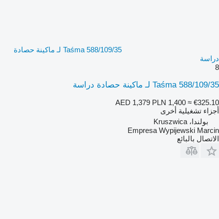
Taśma 588/109/35 لـ ماكينة حصادة
دراسة
8
Taśma 588/109/35 لـ ماكينة حصادة دراسة
AED 1,379
PLN 1,400
≈ €325.10
أجزاء تشغيلية أخرى
بولندا، Kruszwica
Empresa Wypijewski Marcin
الاتصال بالبائع