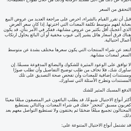
التحقق من السعر
قبل أن تقرر القيام بالشراء، احرص على مراجعة العديد من عروض البيع
بعناية لفهم متوسط تكلفة المعدات التي اخترتها. إذا كان سعر العرض
الذي أعجبك أقل بكثير من عروض مشابهة، ففكر في الأمر بتأنٍ. قد يكون
هناك فرق أسعار هائل يشير إلى عيوب مخفية أو أن البائع يحاول ارتكاب
أعمال احتيالية.
ابتعد عن شراء المنتجات التي يكون سعرها مختلف بشدة عن متوسط
السعر لمعدات مشابهة.
لا توافق على الوعود المثيرة للشكوك والبضائع المدفوعة مسبقًا. إن
ساورك شك، فلا تخاف من طلب توضيح التفاصيل وأن تطلب صورًا
ومستندات إضافية للمعدات وأن تفحص صحة التصديق على تلك
المستندات وتطرح الأسئلة التي تساورك.
الدفع المسبك المثير للشك
أكثر أنواع الاحتيال شيوعًا، قد يطلب البائعون غير المنصفون مبلغًا معينًا
كعربون مسبق "لتحجز" حقك في شراء المعدات. وبالتالي يستطيع
المحتالون تجميع مبلغًا ضخمًا ثم يختفون ولا تستطيع التواصل معهم بعد
ذلك.
قد تشتمل أنواع الاحتيال المتنوعة على: