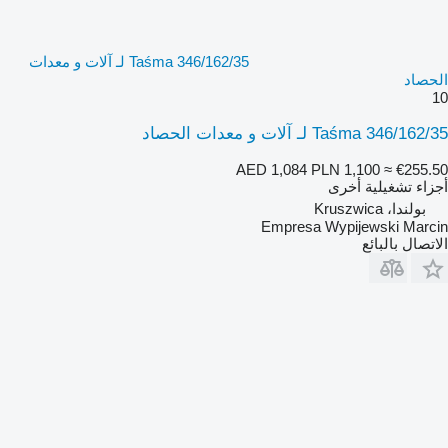
Taśma 346/162/35 لـ آلات و معدات
الحصاد
10
Taśma 346/162/35 لـ آلات و معدات الحصاد
AED 1,084
PLN 1,100
≈ €255.50
أجزاء تشغيلية أخرى
بولندا، Kruszwica
Empresa Wypijewski Marcin
الاتصال بالبائع