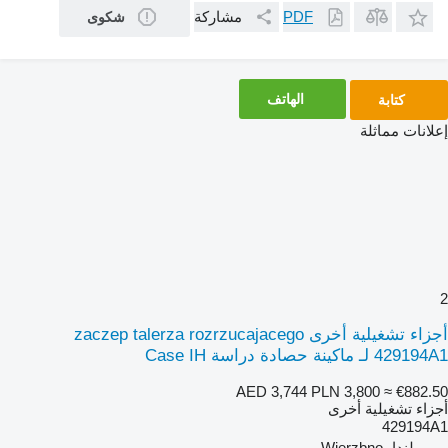
مشاركة
PDF
شكوى
الهاتف
كتابة
إعلانات مماثلة
2
أجزاء تشغيلية أخرى zaczep talerza rozrzucajacego
429194A1 لـ ماكينة حصادة دراسة Case IH
AED 3,744
PLN 3,800
≈ €882.50
أجزاء تشغيلية أخرى
429194A1
بولندا، Wierzbno