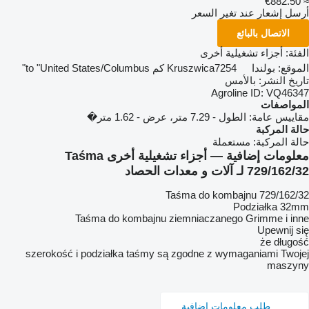
≈ €882.50
أرسل إشعار عند تغير السعر
الاتصال بالبائع
الفئة:
أجزاء تشغيلية أخرى
الموقع:
بولندا
7254 كم to "United States/Columbus"
Kruszwica
تاريخ النشر:
بالأمس
Agroline ID:
VQ46347
المواصفات
مقاييس عامة:
الطول - 7.29 متر، عرض - 1.62 متر�
حالة المركبة
حالة المركبة:
مستعملة
معلومات إضافية — أجزاء تشغيلية أخرى Taśma
729/162/32 لـ آلات و معدات الحصاد
Taśma do kombajnu 729/162/32
Podziałka 32mm
Taśma do kombajnu ziemniaczanego Grimme i inne
Upewnij się
że długość
szerokość i podziałka taśmy są zgodne z wymaganiami Twojej
maszyny
طلب معلومات إضافية