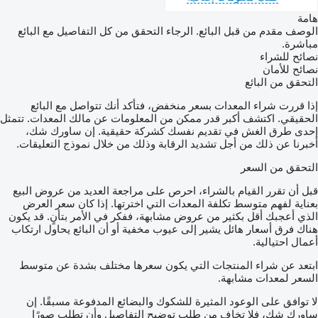
هامة
الوصف مقدم من قبل البائع. الرجاء التحقق من كل التفاصيل مع البائع
مباشرة.
نصائح للشراء
نصائح للأمان
التحقق من البائع
إذا قررت شراء المعدات بسعر منخفض، فتأكد أنك تتواصل مع البائع
الحقيقي. اكتشف أكبر قدر ممكن من المعلومات عن مالك المعدات. تتمثل
إحدى طرق الغش في تقديم نفسك كشركة حقيقية. إن ساورك شك،
أخبرنا عن ذلك من أجل تشديد الرقابة وذلك من خلال نموذج التعليقات.
التحقق من السعر
قبل أن تقرر القيام بالشراء، احرص على مراجعة العديد من عروض البيع
بعناية لفهم متوسط تكلفة المعدات التي اخترتها. إذا كان سعر العرض
الذي أعجبك أقل بكثير من عروض مشابهة، ففكر في الأمر بتأنٍ. قد يكون
هناك فرق أسعار هائل يشير إلى عيوب مخفية أو أن البائع يحاول ارتكاب
أعمال احتيالية.
ابتعد عن شراء المنتجات التي يكون سعرها مختلف بشدة عن متوسط
السعر لمعدات مشابهة.
لا توافق على الوعود المثيرة للشكوك والبضائع المدفوعة مسبقًا. إن
ساورك شك، فلا تخاف من طلب توضيح التفاصيل وأن تطلب صورًا