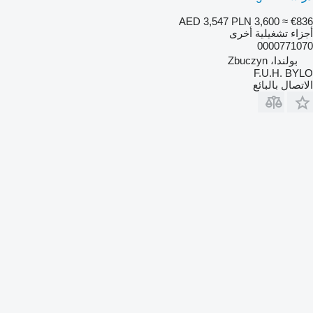
AED 3,547
PLN 3,600
≈ €836
أجزاء تشغيلية أخرى
0000771070
بولندا، Zbuczyn
F.U.H. BYLO
الاتصال بالبائع