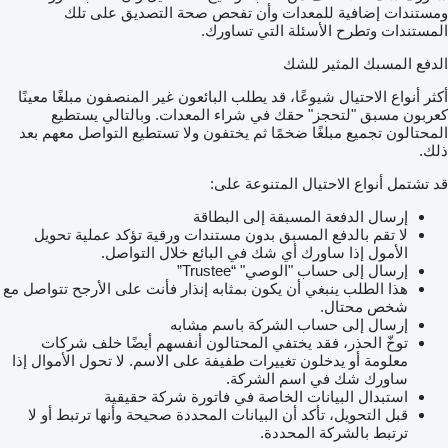
ومستندات إضافية للمعدات وأن تفحص صحة التصديق على تلك
المستندات وتطرح الأسئلة التي تساورك.
الدفع المسبك المثير للشك
أكثر أنواع الاحتيال شيوعًا، قد يطلب البائعون غير المنصفون مبلغًا معينًا
كعربون مسبق "لتحجز" حقك في شراء المعدات. وبالتالي يستطيع
المحتالون تجميع مبلغًا ضخمًا ثم يختفون ولا تستطيع التواصل معهم بعد
ذلك.
قد تشتمل أنواع الاحتيال المتنوعة على:
إرسال الدفعة المسبقة إلى البطاقة
لا تقم بالدفع المسبق بدون مستندات ورقية تؤكد عملية تحويل
الأمول إذا ساورك أي شك في البائع خلال التواصل.
إرسال إلى حساب "الوصي" “Trustee”
هذا الطلب ينبغي أن يكون بمثابه إنذار فأنت على الأرجح تتواصل مع
شخص محتال.
إرسال إلى حساب الشركة باسم مشابه
توخّ الحذر، فقد يختفي المحتالون أنفسهم أيضًا خلف شركات
معلومة أو يدخلون تغييرات طفيفة على الاسم. لا تحول الأموال إذا
ساورك شك في اسم الشركة.
استبدال البيانات الخاصة في فاتورة شركة حقيقية
قبل التحويل، تأكد أن البيانات المحددة صحيحة وأنها ترتبط أو لا
ترتبط بالشركة المحددة.