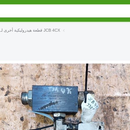
قطعة هيدروليكية أخرى لـ JCB 4CX