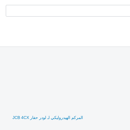
المركم الهيدروليكي لـ لودر حفار JCB 4CX