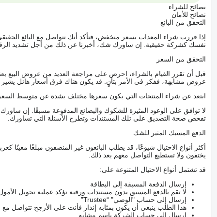
نصائح للشراء
نصائح للأمان
التحقق من البائع
إذا قررت شراء المعدات بسعر منخفض، فتأكد أنك تتواصل مع البائع الحق
نفسك كشركة حقيقية. إن ساورك شك، أخبرنا عن ذلك من أجل تشديد الرقاب
التحقق من السعر
قبل أن تقرر القيام بالشراء، احرص على مراجعة العديد من عروض البيع بعن
عروض مشابهة، ففكر في الأمر بتأنٍ. قد يكون هناك فرق أسعار هائل يشير إلى
ابتعد عن شراء المنتجات التي يكون سعرها مختلف بشدة عن متوسط السعر
لا توافق على الوعود المثيرة للشكوك والبضائع المدفوعة مسبقًا. إن ساو
تفحص صحة التصديق على تلك المستندات وتطرح الأسئلة التي تساورك.
الدفع المسبك المثير للشك
أكثر أنواع الاحتيال شيوعًا، قد يطلب البائعون غير المنصفون مبلغًا معينًا 
يختفون ولا تستطيع التواصل معهم بعد ذلك.
قد تشتمل أنواع الاحتيال المتنوعة على:
إرسال الدفعة المسبقة إلى البطاقة
لا تقم بالدفع المسبق بدون مستندات ورقية تؤكد عملية تحويل الأمول
إرسال إلى حساب "الوصي" “Trustee”
هذا الطلب ينبغي أن يكون بمثابه إنذار فأنت على الأرجح تتواصل م
إرسال إلى حساب الشركة باسم مشابه