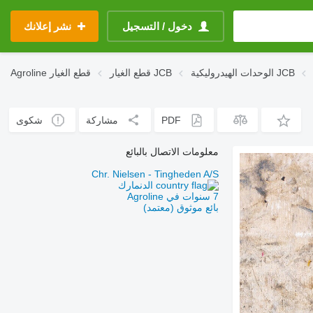
دخول / التسجيل
نشر إعلانك
الوحدات الهيدروليكية JCB
قطع الغيار JCB
قطع الغيار
Agroline
PDF
مشاركة
شكوى
معلومات الاتصال بالبائع
Chr. Nielsen - Tingheden A/S
الدنمارك
7 سنوات في Agroline
بائع موثوق (معتمد)