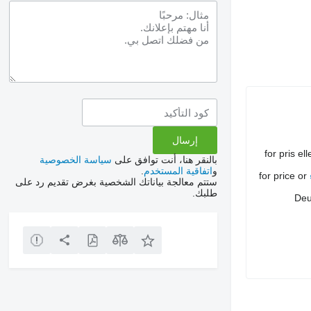
for pris ell
بالنقر هنا، أنت توافق على
سياسة الخصوصية
و
اتفاقية المستخدم
.
for price or
ستتم معالجة بياناتك الشخصية بغرض تقديم رد على
طلبك.
Deu