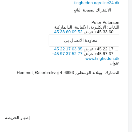
tingheden.agroline24.dk
الاشتراك بصفحة البائع
Peter Petersen
اللغات:
الإنكليزية، الألمانية، الدانماركية
+45 33 60 ...
عرض
+45 33 60 09 52
معاودة الاتصال بي
+45 22 17 ...
عرض
+45 22 17 03 95
+45 97 37 ...
عرض
+45 97 37 52 77
www.tingheden.dk
عنوان
الدنمارك, يوتلاند الوسطى, 6893, Hemmet, Østerbækvej 4
إظهار الخريطة